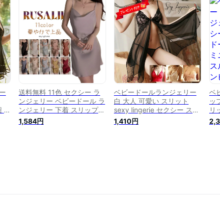
 ル
ない エロい下着 エロい服
セクシー 部屋着 大人 ネグ
ナ
セクシー下着 レディース ル
リジェ M L 透けない ロング
ジ
ームウェア コスプレ /Y-
ネグリジェ
ス
BBD-G272/ 送料無料
ー
送料無料 11色 セクシー ラ
ベビードールランジェリー
ベ
ンジェリー ベビードール ラ
白 大人 可愛い スリット
ッ
紐 レ
ンジェリー 下着 スリップ
sexy lingerie セクシー スリ
リ
透
キャミソール ネグリジェ ド
ップ 透けない セクシーラン
ベ
1,584円
1,410円
2,
ェリ
レープ インナー セクシー
ジェリー 下着 セクシー ラ
ス
ェ
ルームウェア セクシーラン
ンジェリー 黒 ピンク レッ
ス
Y-
ジェリー 超過激 大きいサイ
ド ホワイト 可愛い /Y-BBD-
ロ
料無
ズ ナイトウェア ネグリジェ
8033 /メール便 送料無料
ス
スリップ 勝負下着
な