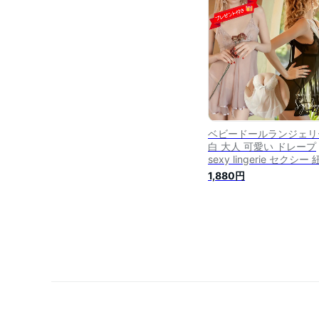
セクシー下着 レディース
ームウェア コスプレ /Y-
BBD-G272/ 送料無料
ベビードールランジェリ
白 大人 可愛い ドレープ
sexy lingerie セクシー 
ース かわいい スリップ 
1,880円
けない セクシーランジ
ー 下着 セクシー ランジ
リー 黒 ピンク レッド /
BBD-126 /メール便 送
料