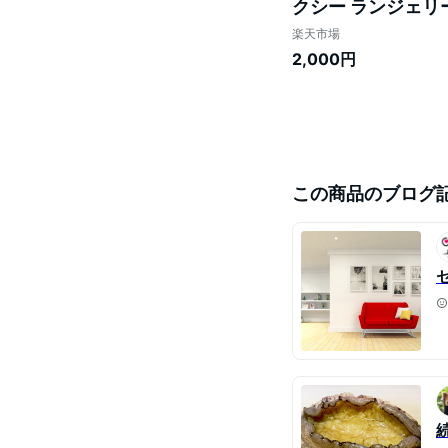
クシー ランジェリー
ース ルームウェア 
楽天市場
料
2,000円
この商品のブログ