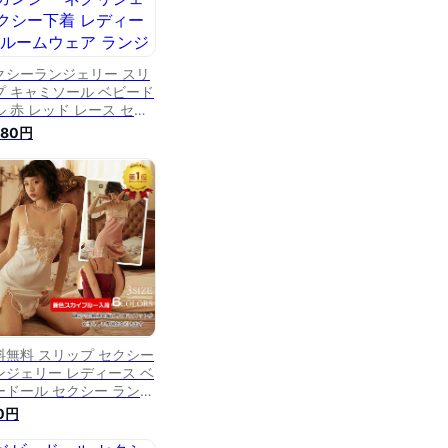
クシーランジェリー スリ
プ キャミソール ベビード
ル 赤 レッド レース セク
ー ランジェリー 下着 ス
580円
ップ オーガンジー ネグリ
ェ セクシー下着 レディー
 ルームウェア ランジェリ
 ホルターネック ■Y-
D-1006■ 送料無料
料無料 スリップ セクシー
ンジェリー レディース ベ
ードール セクシー ランジ
リー キャミソール ネグリ
0円
ェ ルームウェア パジャマ
着 インナー ルームウェア