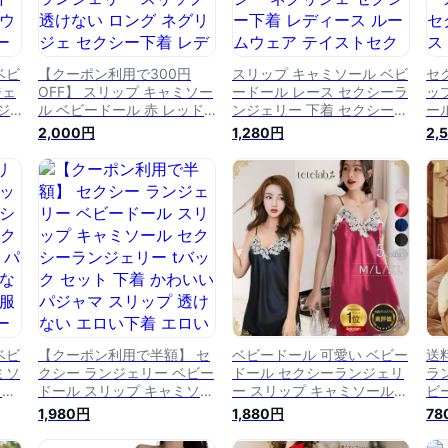
ベビ
【クーポン利用で300円
スリップ キャミソール ベビ
セ
ジェ
OFF】 スリップ キャミソー
ードール レース セクシーラ
ッ
ジ
ル ベビードール 赤 レッド
ンジェリー 下着 セクシー
ー
い
セクシーランジェリー 下着
ランジェリー スリップ オー
シ
2,000円
1,280円
2,
シー
セクシー ランジェリー スリ
ガンジー ネグリジェ セクシ
リ
ウェ
ップ 透けない ロング ネグ
ー下着 レディース ルームウ
ジ
ンジ
リジェ セクシー下着 レディ
ェア テイストセクシー ラン
ス
シ
ース ルームウェア ランジェ
ジェリー ホルターネック
ー
ール
リー 【テイストセクシー】
■Y-BBD-1006■メール便
BB
■Y-BBD-9151■ 送料無料
送料無料
ベビ
【クーポン利用で半額】 セ
ベビードール 可愛い ベビー
送
ミソ
クシー ランジェリー ベビー
ドール セクシーランジェリ
ラ
リー
ドール スリップ キャミソー
ー スリップ キャミソール
ビ
わい
ル セクシーランジェリー t
レディース セクシー ランジ
ェ
1,980円
1,880円
78
け
バック セット 下着 かわい
ェリー ルームウエア セクシ
ジ
服
い パジャマ スリップ 透け
ー ランジェリー 女性 下着
下