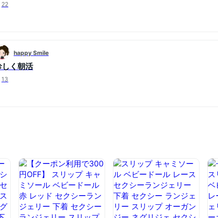
22
happy Smile
珍しく朝活
13