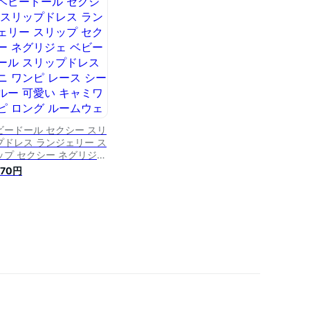
イトウエア セクシーラン
ェリー 過激 大きいサイズ
リップ
ビードール セクシー スリ
プドレス ランジェリー ス
ップ セクシー ネグリジェ
ビードール スリップドレ
370円
 ミニ ワンピ レース シー
ルー 可愛い キャミワンピ
ング ルームウェア サテン
リップ ナイトウェア 透け
い 勝負下着