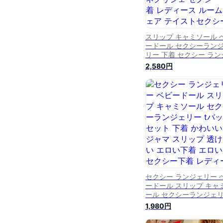
スリップ キャミソール 
ードール セクシーラン
リー 下着 セクシー ラン
ェリー スリップ 透けな
2,580円
ロング ネグリジェ セク
下着 レディース ルーム
ア テイストセクシー ラ
ェリー 【テイストセク
ー】■Y-BBD-925■メ
便 送料無料
セクシー ランジェリー 
ードール スリップ キャ
ール セクシーランジェ
tバック セット 下着 か
1,980円
い パジャマ スリップ 透
ない エロい下着 エロい