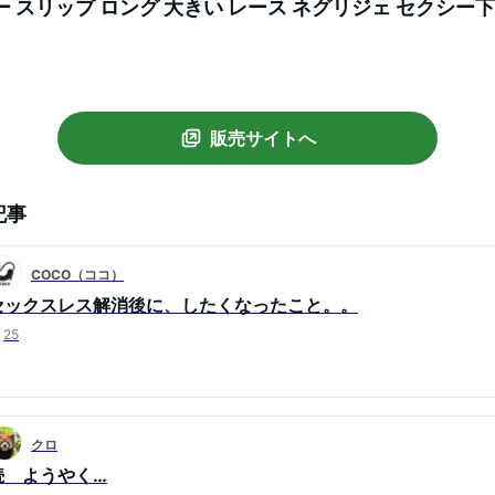
 スリップ ロング 大きい レース ネグリジェ セクシー下
テイストセクシー ランジェリー ■Y-BBD-9151■メー
販売サイトへ
記事
COCO（ココ）
セックスレス解消後に、したくなったこと。。
25
クロ
続 ようやく…