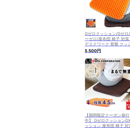
Gゼロクッション/Gゼロ
ーゼロ/座布団 椅子 対策
デスクワーク 骨盤 クッ
ンカバー 姿勢 シート 低
5,500円
発 お尻 卵 レジェンド松
柔らか 椅子用 座ぶとん 
ル 高反発 イス いす ジ
車椅子 無重力 ゲーム 座
リモートワーク ギフト
【期間限定クーポン発行
中】 GゼロクッションDX
ッション 座布団 椅子 対