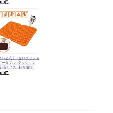
ョン まるで無重力 お尻
300円
 ない 車 運転席 座席 ゲ
ム 座布団 いす イス 椅子
ェア デスク デスクワーク
レワーク 在宅ワーク 厚い
反発 高反発 椅子用
コパ公式】Gゼロクッショ
ポータブル |クッション
尻 痛く ない 持ち運び 持
運べる 持ち運び 車 運転
300円
 座席 ゲーム 座布団 いす
ス 椅子 デスクワーク テ
ワーク 在宅ワーク 厚い
反発 高反発 椅子用 ギフ
 ギフト プレゼント