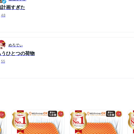
無計画すぎた
48
めろでぃ
もうひとつの荷物
55