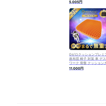
車 デスクワーク 骨盤 ク
5,005円
ションカバー 姿勢 シー
低反発 お尻 椅子用 座ぶ
ん ゲル 高反発 イス いす
ェル 車椅子 厚い 無重力
ーム 座席 リモートワー
テレワーク ギフト ブラ
Gゼロクッションプレミ
座布団 椅子 対策 車 デ
ワーク 骨盤 クッション
ー 姿勢 シート 低反発 
11,000円
椅子用 座ぶとん ゲル 高
発 イス いす ジェル 車
厚い 無重力 ゲーム 座席
モートワーク テレワーク
フト ブラック