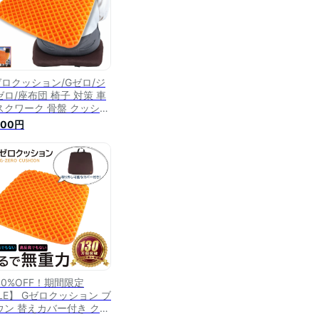
ゼロクッション/Gゼロ/ジ
ゼロ/座布団 椅子 対策 車
スクワーク 骨盤 クッショ
カバー 姿勢 シート 低反
500円
 お尻 卵 レジェンド松下
らか 椅子用 座ぶとん ゲ
 高反発 イス いす ジェル
椅子 ヒップフィッター 無
力 ゲーム 座席 リモート
ーク ギフト
40%OFF！期間限定
ALE】 Gゼロクッション ブ
ウン 替えカバー付き クッ