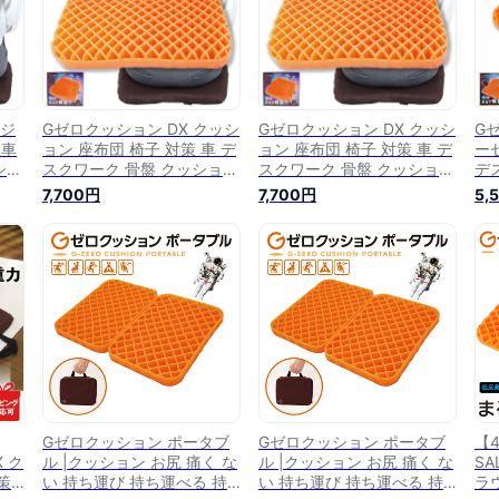
/ジ
Gゼロクッション DX クッシ
Gゼロクッション DX クッシ
G
 車
ョン 座布団 椅子 対策 車 デ
ョン 座布団 椅子 対策 車 デ
ー
ショ
スクワーク 骨盤 クッション
スクワーク 骨盤 クッション
デ
反
カバー 姿勢 シート 低反発
カバー 姿勢 シート 低反発
ン
7,700円
7,700円
5,
下
お尻 椅子用 座ぶとん ゲル
お尻 椅子用 座ぶとん ゲル
発
ゲ
高反発 イス いす ジェル 車
高反発 イス いす ジェル 車
柔
ェル
椅子 厚い 無重力 ゲーム 座
椅子 厚い 無重力 ゲーム 座
ル
席
席 リモートワーク テレワー
席 リモートワーク テレワー
車
ク ギフト ブラウン Gゼロ
ク ギフト ブラウン Gゼロ
重
ワ
Gゼロクッション ポータブ
Gゼロクッション ポータブ
【
 ク
ル |クッション お尻 痛く な
ル |クッション お尻 痛く な
S
策
い 持ち運び 持ち運べる 持
い 持ち運び 持ち運べる 持
ラ