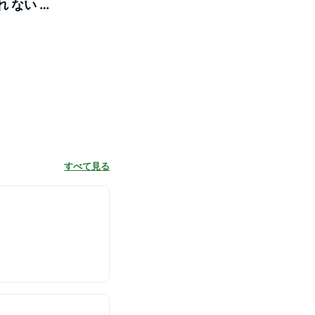
れ ない 柔
ギフト プレ
すべて見る