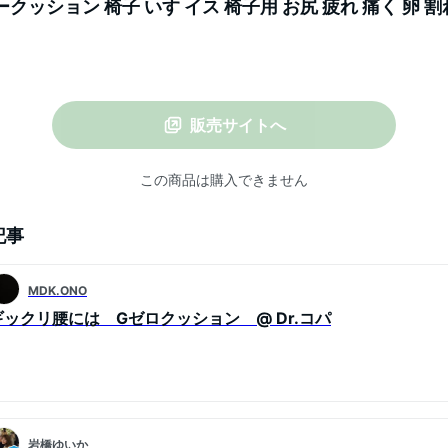
クッション 椅子 いす イス 椅子用 お尻 疲れ 痛く 卵 割
れ 無重力 車 デスクワーク リモートワーク クリスマス 
販売サイトへ
この商品は購入できません
記事
MDK.ONO
ギックリ腰には Gゼロクッション @ Dr.コパ
岩橋ゆいか