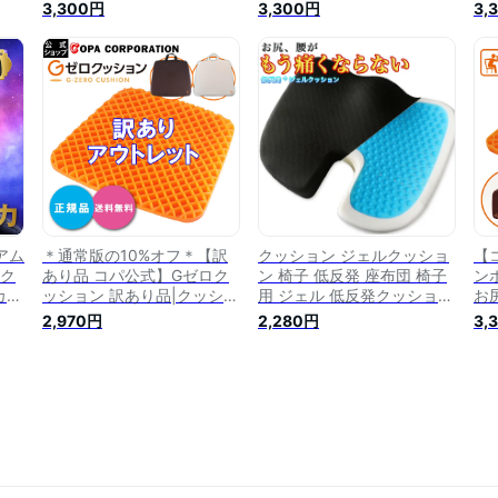
ッ
ち運び 車 運転席 座席 ゲー
ち運び 車 運転席 座席 ゲー
シ
3,300円
3,300円
3,
ト
ム 座布団 いす イス 椅子 デ
ム 座布団 いす イス 椅子 デ
痛く
と
スクワーク テレワーク 在宅
スクワーク テレワーク 在宅
ー
 ジ
ワーク 厚い 低反発 高反発
ワーク 厚い 低反発 高反発
チ
 ゲ
椅子用 ギフト ギフト プレ
椅子用 ギフト ギフト プレ
テ
ク
ゼント Gゼロ
ゼント Gゼロ
低
ウン
アム
＊通常版の10%オフ＊【訳
クッション ジェルクッショ
【
スク
あり品 コパ公式】Gゼロク
ン 椅子 低反発 座布団 椅子
ン
カバ
ッション 訳あり品|クッショ
用 ジェル 低反発クッション
お
お尻
ン お尻 痛く ない 車 運転席
腰痛クッション ゼロクッシ
ち
2,970円
2,280円
3,
反
座席 ゲーム 座布団 いす イ
ョン 姿勢 オフィスワーク
席
椅子
ス 椅子 チェア デスク デス
デスクワーク テレワーク ゲ
イ
 リ
クワーク テレワーク 在宅ワ
ルクッション イス用クッシ
レ
 ギ
ーク 厚い 低反発 高反発 椅
ョン 無重力 大きめ 大きい
低
子用 訳あり アウトレット
お尻 ざぶとん 腰 座椅子 い
ト
ギフト
す