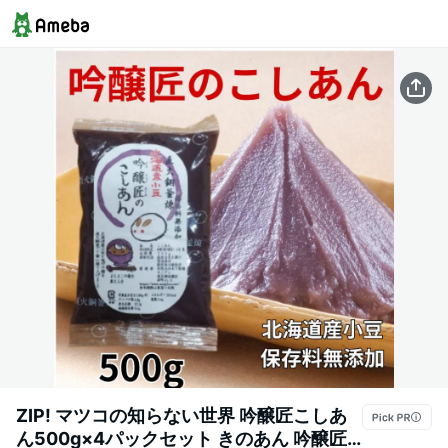
ZIP! マツコの知らない世界 吟醸匠こしあ
ん500g×4パックセット きのあん 吟醸匠