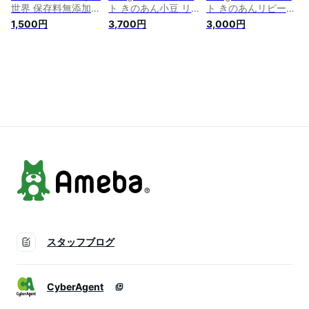
世界 保存料無添加
ト きのあん小豆 リ
ト きのあんリピート
つぶあん こしあん
ピート続出小倉トー
したくなる老舗の
1,500円
3,700円
3,000円
白あん みたらしのタ
スト パンケーキ
味！小倉トースト
レ 選べる あんこ 2種
おはぎ。子供も大好
パンケーキ おは
類 キノアン 直火銅
き！話題のパイたい
ぎ。子供も大好き！
釜煉り テレビで話題
焼きにも！あんこの
話題のパイたい焼き
有名 きのあん あん
和スイーツ！あんこ
にも！あんこの和ス
こスイーツ 買い物
高級 粒あん 業務用
イーツで！あんこ 高
マラソン
おはぎ つぶあん
級 粒あん 業務用 お
はぎ つぶあん お彼
岸おはぎ用あんこ
スタッフブログ
CyberAgent