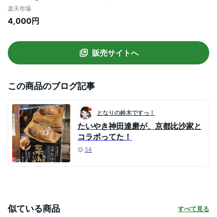
直火銅釜煉り 柏餅 こしあん 老舗の味おは
楽天市場
ぎ 水ようかん パンケーキ 子供 大好き 話題
4,000円
のパイたい焼き あんこ クロワッサン
100％北海道産小豆 あんこ 高級 こしあん
業務用
販売サイトへ
この商品のブログ記事
となりの鈴木ですっ！
たいやき神田達磨が、京都比沙家と
コラボってた！
54
似ている商品
すべて見る