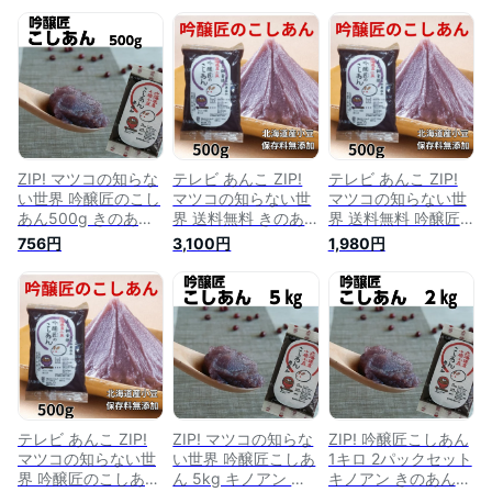
ZIP! マツコの知らな
テレビ あんこ ZIP!
テレビ あんこ ZIP!
い世界 吟醸匠のこし
マツコの知らない世
マツコの知らない世
あん500g きのあん
界 送料無料 きのあ
界 送料無料 吟醸匠
キノアン 吟醸匠 直
ん 吟醸匠のこしあん
のこしあん500g×2
756円
3,100円
1,980円
火銅釜煉り 柏餅 こ
500g×3 キノアン 直
きのあん 小豆あんこ
しあん 老舗の味おは
火銅釜煉りこしあん
直火銅釜煉り 柏餅
ぎ 水ようかん パン
老舗の味おはぎ 水よ
こしあん 老舗の味お
ケーキ あんこクロワ
うかん 子供も大好き
はぎ 水ようかん パ
ッサン 100％北海道
話題のパイたい焼き
ンケーキ あんこクロ
産小豆 こしあん 業
あんこクロワッサン
ワッサン 100％北海
務用 あんこ 高級 老
100％北海道産小豆
道産小豆 こしあん
舗 あんこ キノアン
こしあん 業務用 あ
業務用 あんこ 高級
んこ 高級 老舗 あん
老舗 あんこ キノア
こ
ン
テレビ あんこ ZIP!
ZIP! マツコの知らな
ZIP! 吟醸匠こしあん
マツコの知らない世
い世界 吟醸匠こしあ
1キロ 2パックセット
界 吟醸匠のこしあん
ん 5kg キノアン き
キノアン きのあん