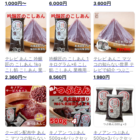
500g きのあん 吟醸
のあん 吟醸匠 小豆
吟醸匠 小豆 直火銅
1,000円〜
6,000円
3,600円
匠 小豆あんこ 直火
直火銅釜煉り 団子用
釜煉り 団子用 こし
銅釜煉り こしあん
こしあん 水ようかん
あん 水ようかん パ
老舗の味おはぎ 水よ
パンケーキ 子供も大
ンケーキ 子供も大好
うかん 100％北海道
好き 100％北海道産
き 100％北海道産小
産小豆 こしあん 業
小豆 あんこ 高級 こ
豆 あんこ 高級 こし
務用 あんこ 高級 老
しあん 業務用
あん 業務用
舗 あんこ あんこの
聖地 キノアン スイ
ーツ
テレビ あんこ 吟醸
吟醸匠の こしあん 1
テレビ あんこ マツ
匠の こしあん 1kg
キログラム×6 こし
コの知らない世界 テ
こし餡 こしあん 業
餡 こしあん 業務用
レビで紹介 つぶこし
務用 こしあん バー
こしあん バー こし
セット(小) きのあん
2,360円〜
8,560円
1,980円
こしあん 和菓子 キ
あん 和菓子 キノア
キノアン つぶあん
ノアン きのあん 吟
ン きのあん 吟醸匠
500g 吟醸匠こし
醸匠 小豆 直火銅釜
小豆 直火銅釜煉り
あん500gのセット
煉り おはぎ 水よう
おはぎ 水ようかん
つぶあん たいやきお
かん パンケーキ 子
パンケーキ 子供 安
餅つき お汁粉 日本
供 安心 安全 あんこ
心 安全 あんこ クロ
伝統食 あんこ 高級
クロワッサン 100％
ワッサン 100％北海
粒あん 業務用 自然
北海道産小豆 おいし
道産小豆 おいしいあ
食品 パン材料
いあんこ 高級 自然
んこ 高級 自然食品
食品
クーポン配布中 あん
キノアン つぶあん
キノアン つぶあん
こ マツコの知らない
500g×4パックセッ
500g×3パックセッ