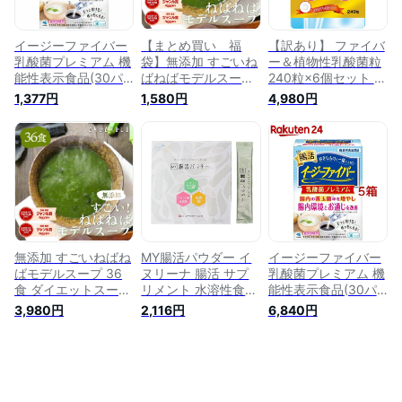
イージーファイバー
【まとめ買い 福
【訳あり】 ファイバ
乳酸菌プレミアム 機
袋】無添加 すごいね
ー＆植物性乳酸菌粒
能性表示食品(30パ
ばねばモデルスープ
240粒×6個セット 約
ック入り)【イージー
24食 ダイエットスー
144～180日分 賞味
1,377円
1,580円
4,980円
ファイバー】[腸活
プ ダイエット 腸
期限2021年10月のみ
食物繊維 難消化性デ
活 ネバネバ 食物
送料無料 メール便 |
キストリン 機能性表
繊維 満腹ダイエッ
乳酸菌 乳酸菌サプリ
示食品]
ト 健康食品 水溶性
難消化性 デキストリ
食物繊維 菌を増や
ン 食物繊維 菌活 腸
す 酪酸菌 乳酸
活 サプリ サプリメ
菌 福袋
ント 粒 タブレット
乳酸菌サプリメント
アウトレット まとめ
買い
無添加 すごいねばね
MY腸活パウダー イ
イージーファイバー
ばモデルスープ 36
ヌリーナ 腸活 サプ
乳酸菌プレミアム 機
食 ダイエットスー
リメント 水溶性食物
能性表示食品(30パ
プ ダイエット 腸
繊維 イヌリン 乳酸
ック入*5箱セット)
3,980円
2,116円
6,840円
活 ネバネバ 食物
菌 ビフィズス菌 麹
【イージーファイバ
繊維 満腹ダイエッ
3g×30本 粉末 ステ
ー】[腸活 食物繊維
ト 健康食品 水溶性
ィック
難消化性デキストリ
食物繊維 菌を増や
ン 機能性表示食品]
す 酪酸菌 乳酸