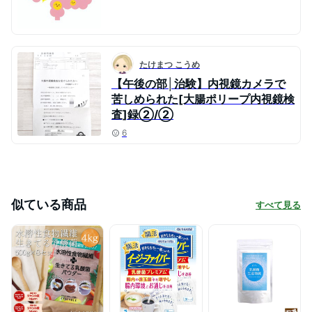
たけまつ こうめ
【午後の部│治験】内視鏡カメラで
苦しめられた[大腸ポリープ内視鏡検
査]録②/②
6
似ている商品
すべて見る