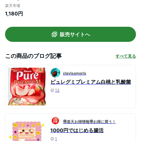
ストリン ダイエット食品 腸活ダイエッ
楽天市場
ト 酪酸菌
1,180円
販売サイトへ
この商品のブログ記事
すべて見る
clavisamoris
ピュレグミプレミアム白桃と乳酸菌
13
🉐楽天お得情報🉐お得に買う！
1000円ではじめる腸活
1