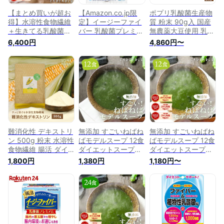
【まとめ買いが超お
【Amazon.co.jp限
ポプリ乳酸菌生産物
得】水溶性食物繊維
定】イージーファイ
質 粉末 90g入 国産
＋生きてる乳酸菌パ
バー 乳酸菌プレミア
無農薬大豆使用 乳酸
ウダー500g 8袋セッ
ム [ 公式 ] 【食物繊
菌発酵エキス 16種の
6,400円
4,860円〜
ト 腸活 食物繊維 乳
維 / 乳酸菌 / オリゴ
乳酸菌・ビフィズス
酸菌 難消化性デキス
糖配合】 難消化性デ
菌 サプリ 送料無料
トリン ダイエット食
キストリン (水溶性
乳酸菌生成エキス 水
品 腸活ダイエット
食物繊維) [ 機能性表
溶性食物繊維 有機ア
示食品 / 40パック ]
ガベイヌリン 有機ア
カシア食物繊維 難消
化性 オリゴ糖入り
ブラウティア菌 腸活
菌活 犬 猫 子供
難消化性 デキストリ
無添加 すごいねばね
無添加 すごいねばね
ン 500g 粉末 水溶性
ばモデルスープ 12食
ばモデルスープ 12食
食物繊維 腸活 ダイ
ダイエットスープ
ダイエットスープ
エット ファイバー
ダイエット 腸活
ダイエット 腸活
1,800円
1,380円
1,180円〜
サプリ トウモロコシ
ネバネバ 食物繊
ネバネバ 食物繊
由来 天然 おすすめ
維 満腹ダイエッ
維 満腹ダイエッ
パウダー 腸内フロー
ト 健康食品 水溶性
ト 健康食品 水溶性
ラ ダイエタリー 微
食物繊維 菌を増や
食物繊維 菌を増や
顆粒 難消化性 水溶
す 酪酸菌 乳酸
す 酪酸菌 乳酸
性食物繊維 粉末 パ
菌 ビフィズス菌
菌 ビフィズス菌
ウダー