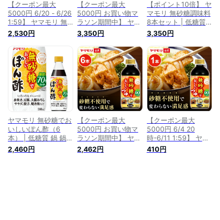
【クーポン最大
【クーポン最大
【ポイント10倍】 ヤ
5000円 6/20 - 6/26
5000円 お買い物マ
マモリ 無砂糖調味料
1:59】 ヤマモリ 無
ラソン期間中】 ヤマ
8本セット | 低糖質
砂糖調味料 6本セッ
モリ 無砂糖調味料 8
すき焼 ロカボ 糖質
2,530円
3,350円
3,350円
ト 低糖質 鍋 すき焼
本セット 低糖質 す
制限 糖質オフ 糖質
ロカボ 糖質制限 糖
き焼 ロカボ 糖質制
オフ調味料 無砂糖
質オフ ぽん酢 めん
限 糖質オフ 糖質 無
ダイエット ぽん酢
つゆ 麺つゆ 酢 カン
砂糖 ダイエット ぽ
めんつゆ 焼肉のたれ
タン酢 お酢 調味料
ん酢 めんつゆ 焼肉
つゆの素 酢 カンタ
詰め合わせ 焼肉 焼
のたれ つゆの素 酢
ン酢 お酢 合わせ酢
肉のたれ お中元
カンタン酢 お酢 合
ギフト 調味料 糖質
わせ酢 ギフト 調味
控えめ あす楽 父の
料 糖質控えめ お中
日 今回の目玉
元
ヤマモリ 無砂糖でお
【クーポン最大
【クーポン最大
いしいぽん酢（6
5000円 お買い物マ
5000円 6/4 20
本） | 低糖質 鍋 鍋つ
ラソン期間中】 ヤマ
時-6/11 1:59】 ヤマ
ゆ ロカボ 糖質制限
モリ 無砂糖でおいし
モリ 無砂糖でおいし
2,460円
2,462円
410円
糖質オフ 糖質オフ調
いつゆ(6本) 低糖質
いつゆ(1本) 低糖質
味料 ぽん酢 酢 カン
糖質 低糖質つゆ 糖
糖質 低糖質つゆ 糖
タン酢 お酢 調味料
質制限 ロカボ つゆ
質制限 ロカボ つゆ
ケト ケトジェニック
めんつゆ そうめんつ
めんつゆ そうめんつ
あす楽 これぞう オ
ゆ 素麺つゆ そばつ
ゆ 素麺つゆ そばつ
ートミール 敬老の日
ゆ 蕎麦つゆ 麺つゆ
ゆ 蕎麦つゆ 麺つゆ
糖質オフ ヘルシー
かつおだし 食 糖質
健康 ダイエット 低
オフ ヘルシー 健康