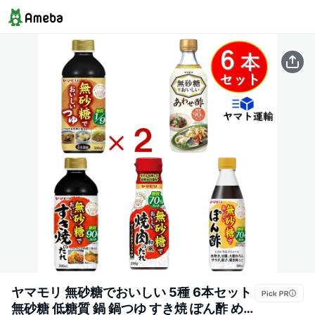
ヤマモリ 無砂糖でおいしい 5種 6本セット
無砂糖 低糖質 鍋 鍋つゆ すき焼 ぽん酢 め