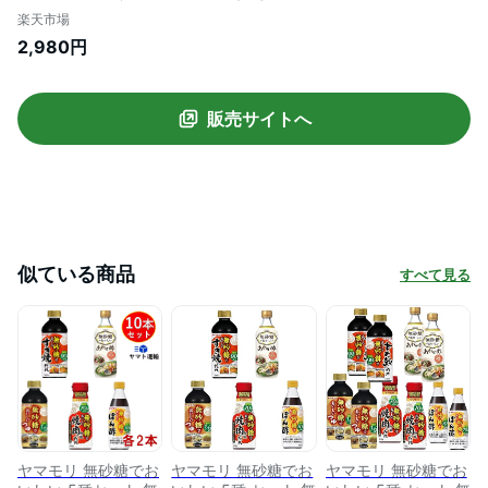
んつゆ 麺つゆ つゆ つゆの素 酢 お酢 焼肉
楽天市場
のたれ 詰め合わせ
2,980円
販売サイトへ
似ている商品
すべて見る
ヤマモリ 無砂糖でお
ヤマモリ 無砂糖でお
ヤマモリ 無砂糖でお