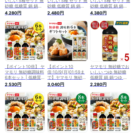
いしい 5種セット 無
いしい 5種 セット 無
いしい 5種 セット 無
砂糖 低糖質 鍋 鍋つ
砂糖 低糖質 鍋 鍋つ
砂糖 低糖質 鍋 鍋つ
ゆ すき焼 ぽん酢 め
ゆ すき焼 ぽん酢 め
ゆ すき焼 ぽん酢 め
4,280円
2,480円
4,380円
んつゆ 麺つゆ つゆ
んつゆ 酢 お酢 焼肉
んつゆ 酢 お酢 焼肉
つゆの素 酢 お酢 焼
のたれ 詰め合わせ
のたれ 詰め合わせ
肉のたれ 詰め合わせ
(5種各1 合計5本)
(5種各2 合計10本)
各2個
【商標登録番号 第
【商標登録番号 第
6585805】
6585805】
【ポイント10倍】 ヤ
【ポイント10
ヤマモリ 無砂糖でお
マモリ 無砂糖調味料
倍:10/9(月)01:59ま
いしい つゆ 無砂糖
6本セット | 低糖質
で】ヤマモリ 無砂糖
低糖質 鍋 鍋つゆ ロ
鍋 鍋つゆ すき焼 ロ
調味料 6本 ギフトセ
カボ 糖質制限 糖質
2,530円
3,040円
2,280円
カボ 糖質制限 糖質
ット | 低糖質 鍋 鍋つ
オフ 糖質オフ調味料
オフ ぽん酢 めんつ
ゆ すき焼 ロカボ 糖
めんつゆ 麺つゆ つ
ゆ 麺つゆ つゆ つゆ
質制限 糖質オフ ぽ
ゆ つゆの素 調味料 5
の素 酢 カンタン酢
ん酢 めんつゆ 麺つ
個
お酢 調味料 詰め合
ゆ つゆ 酢 カンタン
わせ 焼肉 焼肉のた
酢 お酢 調味料 詰め
れ あす楽 父の日 男
合わせ あす楽 ギフ
性用ギフト
ト 送料無料 Po10