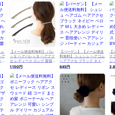
ル
ンジ デイリー 普段使い カ
レンジ 結婚式 パーティー
ジ
会
ジュアル トレンド 可愛い
二次会 可愛い 30代 40代
レン
0代
女性 30代 40代 50代 ブラ
50代 女性 ブランド プレゼ
代 
ンド
ント
シュ
【メール便送料無料】 バレ
【バーゲン】 【メール便送
【
ヘア
ッタ ヘアバレッタ ヘアアク
料無料】 シュシュ ヘアゴム
ナ
ース
セ レディース ロング 髪留
ヘアアクセ ブラック ネイビ
ン
ぶり
め ストーン ヘアアレンジ
ー ベロア M L 大きめ レデ
レ
1,100円
645円
2,
ー
まとめ髪 結婚式 パーティー
ィース ヘアアレンジ デイリ
ル
カジ
二次会 可愛い シンプル デ
ー 普段使い ヘアアレンジ
ィ
女
イリー 大人 30代 40代 50
パーティー カジュアル トレ
B1
ラン
代 女性 ブランド ショート
ンド 可愛い 女性 30代 40代
ヘア
50代 ベロアシュシュ