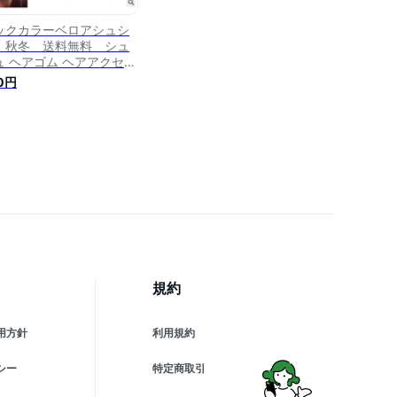
ックカラーベロアシュシ
 秋冬 送料無料 シュ
ュ ヘアゴム ヘアアクセ
ッグ 大きめ まとめ髪 ポ
0円
ーテール トレンド シンプ
 結婚式 パーティー フォ
マル 二次会 可愛い 大人
ィース 女性 30代 40代
0代 ポイント消化
規約
用方針
利用規約
シー
特定商取引