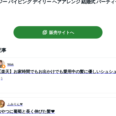
ジー パイピング デイリー ヘアアレンジ 結婚式 パーティ
 50代 女性 ブランド プレゼント 黒 ブラック
販売サイトへ
記事
Wak
【楽天】お家時間でもお出かけでも愛用中の髪に優しいシュシ
5
ふみりん♥
おやつに葡萄と長く伸びた髪❤