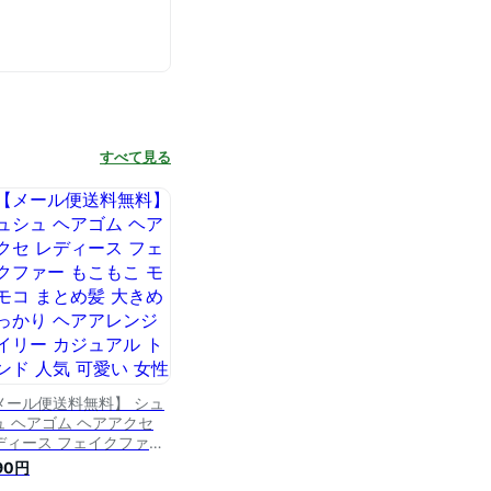
すべて見る
メール便送料無料】 シュ
ュ ヘアゴム ヘアアクセ
ディース フェイクファー
こもこ モコモコ まとめ髪
190円
きめ しっかり ヘアアレン