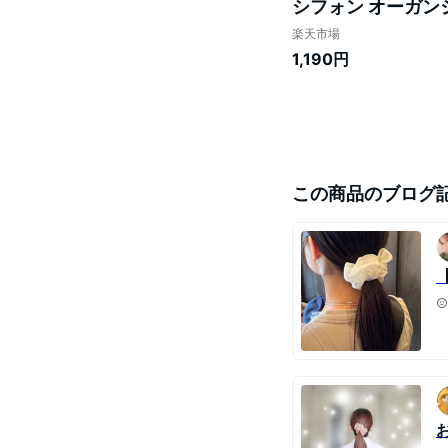
シフォン オーガン
可愛い 30代 40代
楽天市場
1,190円
この商品のブログ