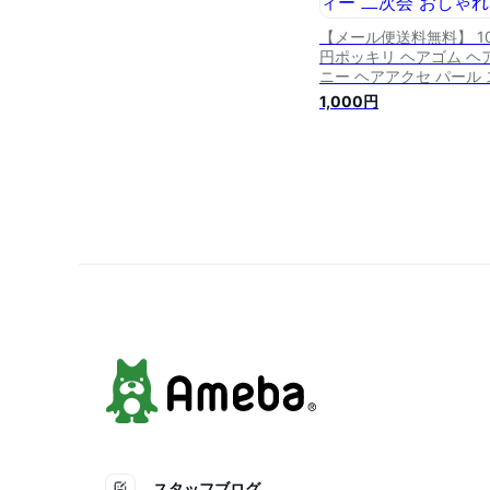
【メール便送料無料】 10
円ポッキリ ヘアゴム ヘ
ニー ヘアアクセ パール 
トーン デザイン シルバ
1,000円
ブラック シンプル ヘア
ンジ まとめ髪 結婚式 パ
ティー 二次会 おしゃれ 
性 ギフト 大人 30代 40
50代 hb08
スタッフブログ