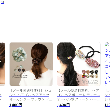
31
【メール便送料無料】 シュ
【メール便送料無料】 ヘア
【
セ
シュ ヘアゴム ヘアアクセ
ゴム ヘアポニー レディース
シ
ン
オーガンジー ブラウン ベー
オーバル型 ストーン パール
レ
プ
ジュ ブラック ブルー アイ
まとめ髪 ポニーテール シン
も
1,460円
1,490円
1,
デイ
ボリー レディース ヘアアレ
プル 大人 デイリー ヘアア
大