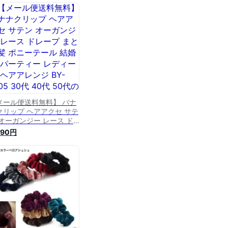
 デイリー カジュアル ト
ド 人気 可愛い 女性 30
40代 50代 ブランド
メール便送料無料】 バナ
クリップ ヘアアクセ サテ
 オーガンジー レース ド
ープ まとめ髪 ポニーテー
890円
 結婚式 パーティー レデ
ース ヘアアレンジ BY-
05 30代 40代 50代