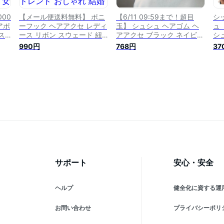
00
【メール便送料無料】 ポニ
【6/11 09:59まで！超目
シ
アポ
ーフック ヘアアクセ レディ
玉】 シュシュ ヘアゴム ヘ
ュ
ス
ース リボン スウェード 紐
アアクセ ブラック ネイビー
シ
ー
コード まとめ髪 ポニーテー
ベロア S レディース ヘアア
ビ
990円
768円
37
アレ
ル ヘアアレンジ 可愛い シ
レンジ デイリー 普段使い
ニ
ー
ンプル デイリー カジュアル
ヘアアレンジ パーティー カ
ル
女
トレンド おしゃれ 結婚式
ジュアル トレンド 可愛い
ー
代
パーティー 二次会 30代 40
女性 30代 40代 50代 メー
レデ
代 50代 ショートヘア
ル便送料無料
5
サポート
安心・安全
ヘルプ
健全化に資する運
お問い合わせ
プライバシーポリ