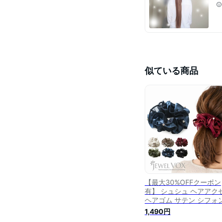
似ている商品
【最大30%OFFクーポン
有】 シュシュ ヘアアク
ヘアゴム サテン シフォ
パール ストーン ドレー
1,490円
まとめ髪 ポニーテール 