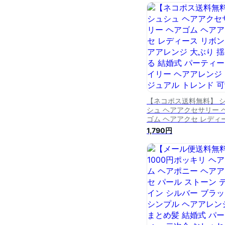
リー カジュアル シンプ
パーティー 結婚式 二次
レディース 女性 30代 4
50代 メール便送料無料
【ネコポス送料無料】 
シュ ヘアアクセサリー 
ゴム ヘアアクセ レディ
リボン ヘアアレンジ 大
1,790円
揺れる 結婚式 パーティ
デイリー ヘアアレンジ 
ュアル トレンド 可愛い 
性 30代 40代 50代 ブ
ド