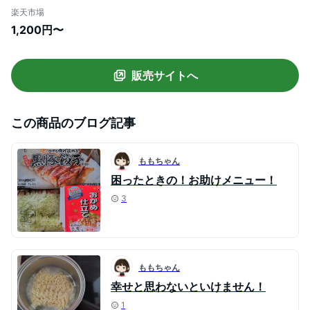
取り付け 犬 猫 小犬 子猫 猫扉 出入り口 ド
楽天市場
ア 薄型 開閉ロック機能付き 4way切替 壁
1,200円〜
窓 出口 入り口 猫用ドア 扉 ペット用品 小
型 冷暖房対策 室内用 送料無料
販売サイトへ
この商品のブログ記事
ももちゃん
困ったときの！お助けメニュー！
3
ももちゃん
幸せと思わないといけません！
1