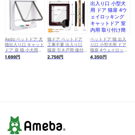
勝手口 冷暖房対策
ト 簡単 出入口 室内
猫 超小型犬用 | 茶色
(M)
ドア&屋外ドア用
M
Aedo ペットドア 犬
猫ドア ペットドア
ペットドア 猫 出入
猫出入り口 キャット
工事不要 出入り口
り口 小型犬用 ドア
ドア 扉 猫 小犬用
猫扉 引き戸用 後付
猫扉 4ウェイロッキ
4way切替ペット用
け キャットドア 猫
ング キャットドア
1,699円
2,756円
4,350円
出入り口 室内用キャ
用ドア 取り付け サ
室内用 取り付け簡単
ットドア 犬猫用ドア
ッシ 猫 犬 DIY 室内
冷暖房対策
勝手口 冷暖房対策
ロック ペット
(Ｌサイズ白い)