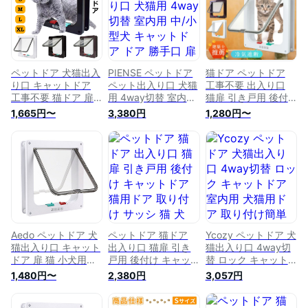
ク機能付き 4way切
4way切替 壁 窓 出口
4way切替 窓 出口 入
替 壁 窓 出口 入り口
入り口 猫用ドア 扉
り口 猫用ドア 小犬
猫用ドア 扉 ペット
全3色
用 猫 が 出入り でき
用品 小型 冷暖房対
る ドア 送料無料
策 室内用 送料無料
ペットドア 犬猫出入
PIENSE ペットドア
猫ドア ペットドア
り口 キャットドア
ペット出入り口 犬猫
工事不要 出入り口
工事不要 猫ドア 扉
用 4way切替 室内用
猫扉 引き戸用 後付
壁 取り付け DIY 室内
中/小型犬 キャット
け キャットドア 猫
1,665円〜
3,380円
1,280円〜
猫扉 引き戸用 後付
ドア ドア 勝手口 扉
用ドア 取り付け サ
け 冷暖房対策 ペッ
冷暖房対策 ロック
ッシ 猫 犬 DIY 室内
ト 簡単 窓 出入口 4-
犬猫用ドア 取り付け
ロック ペット 簡単
way切替 ロック 自由
簡単 猫扉 4WAY 小
出入口 薄型 扉 ねこ
自在 犬猫用ドア 勝
型 犬 猫 小犬用
猫 ネコ 子犬 子猫 小
手口 S M L XL ねこ
4way切替ペット用
型犬 中型犬 冷房 マ
猫 ネコ 子犬 子猫 小
出入り口 白 ホワイ
グネット 取付簡単
型犬 中型犬 マグネ
ト
ペットドア後付け
ット 取付簡単
Aedo ペットドア 犬
ペットドア 猫ドア
Ycozy ペットドア 犬
猫出入り口 キャット
出入り口 猫扉 引き
猫出入り口 4way切
ドア 扉 猫 小犬用
戸用 後付け キャッ
替 ロック キャット
4way切替ペット用
トドア 猫用ドア 取
ドア 室内用 犬猫用
1,480円〜
2,380円
3,057円
出入り口 室内用キャ
り付け サッシ 猫 犬
ドア 取り付け簡単
ットドア 犬猫用ドア
DIY 室内 ロック ペッ
猫扉 冷暖房対策 子