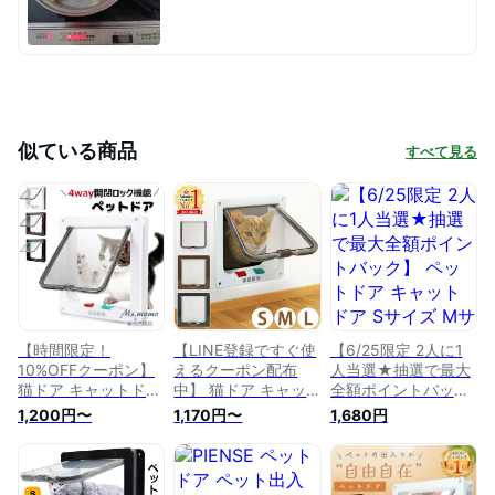
似ている商品
すべて見る
【時間限定！
【LINE登録ですぐ使
【6/25限定 2人に1
10%OFFクーポン】
えるクーポン配布
人当選★抽選で最大
猫ドア キャットドア
中】 猫ドア キャッ
全額ポイントバッ
猫 ドア ペットドア S
トドア 猫 ドア ペッ
ク】 ペットドア キ
1,200円〜
1,170円〜
1,680円
M L 3サイズ展開 壁
トドア S M L 壁 取り
ャットドア Sサイズ
取り付け 犬 猫 小犬
付け 犬 猫 小犬 子猫
Mサイズ 猫 出入り口
子猫 猫扉 出入り口
出入り口 ドア 開閉
壁 取り付け 扉 開閉
ドア 薄型 開閉ロッ
ロック機能付き
ロック機能付き