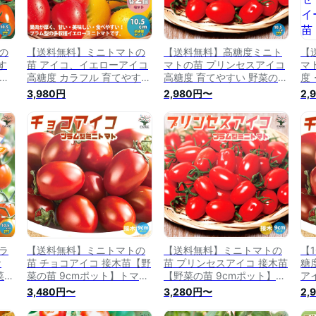
の
【送料無料】ミニトマトの
【送料無料】高糖度ミニト
【
す
苗 アイコ、イエローアイコ
マトの苗 プリンセスアイコ
マ
ット
高糖度 カラフル 育てやすい
高糖度 育てやすい 野菜の苗
度
苗
野菜の苗 10.5cmポット 自
10.5cmポット 自根苗 高糖
10
3,980円
2,980円〜
2,
 と
根苗 お買い得4個セット ト
度 甘い スイーツ トマト苗
買
ーデ
マト苗 とまと苗 ミニトマト
とまと苗 ミニトマト苗 トマ
甘
ター
苗 トマトの苗 とまとの苗
トの苗 プチトマト ガーデニ
ま
無料
プチトマト 家庭菜園 ベラン
ング 家庭菜園 ベランダ菜園
の
ダ菜園 送料無料 即納
送料無料 即納
グ
ラ
【送料無料】ミニトマトの
【送料無料】ミニトマトの
【
食
苗 チョコアイコ 接木苗【野
苗 プリンセスアイコ 接木苗
糖
菜の
菜の苗 9cmポット】トマト
【野菜の苗 9cmポット】ト
ア
 ト
苗 とまと苗 ミニトマト苗
マト苗 とまと苗 ミニトマト
【野
3,480円〜
3,280円〜
2,
マト
トマトの苗 とまとの苗 プチ
苗 トマトの苗 とまとの苗
自
苗
トマト ガーデニング 家庭菜
プチトマト ガーデニング 家
ツ