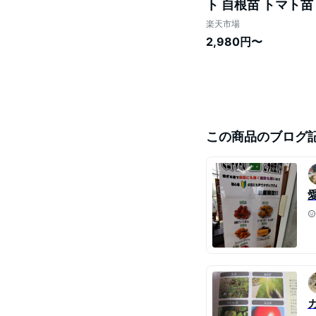
ト 自根苗 トマト苗
ニング 家庭菜園 
楽天市場
2,980円〜
この商品のブログ