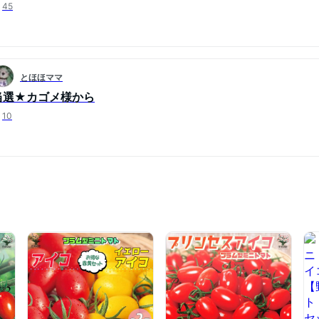
45
とほほママ
当選★カゴメ様から
10