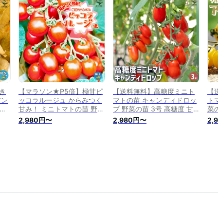
 家
園 プランター菜園 ベランダ
庭菜園 プランター菜園 ベラ
ト
ベラ
菜園
ンダ菜園
マ
ベ
き
【マラソン★P5倍】極甘ピ
【送料無料】高糖度ミニト
【
デン
ッコラルージュ からみつく
マトの苗 キャンディドロッ
ト
mポ
甘み！ ミニトマトの苗 野菜
プ 野菜の苗 3号 高糖度 甘
菜の
マ
の苗 10.5cmポット 自根苗
い スイーツ トマト苗 とま
苗
2,980円〜
2,980円〜
2,
ト苗
トマト苗 とまと苗 ミニトマ
と苗 ミニトマト苗 トマトの
ト
プチ
ト苗 トマトの苗 とまとの苗
苗 プチトマト ガーデニング
ト
庭菜
プチトマト ガーデニング 家
家庭菜園 プランター菜園 ベ
プ
ンダ
庭菜園 プランター菜園 ベラ
ランダ菜園 送料無料 即納
庭
ンダ菜園 送料無料
園