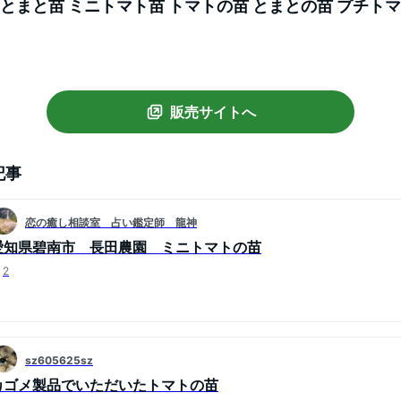
 とまと苗 ミニトマト苗 トマトの苗 とまとの苗 プチトマ
プランター菜園 ベランダ菜園 送料無料 即納
販売サイトへ
記事
恋の癒し相談室 占い鑑定師 龍神
愛知県碧南市 長田農園 ミニトマトの苗
2
sz605625sz
カゴメ製品でいただいたトマトの苗