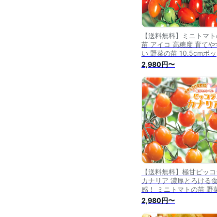
【送料無料】ミニトマト
苗 アイコ 高糖度 育てや
い 野菜の苗 10.5cmポ
自根苗 トマト苗 とまと
2,980円〜
ミニトマト苗 トマトの苗
まとの苗 プチトマト ガ
ニング 家庭菜園 プラン
菜園 ベランダ菜園 送料
即納
【送料無料】極甘ピッコ
カナリア 濃厚とろける
感！ ミニトマトの苗 野
苗 10.5cmポット 自根苗
2,980円〜
マト苗 とまと苗 ミニト
苗 トマトの苗 とまとの