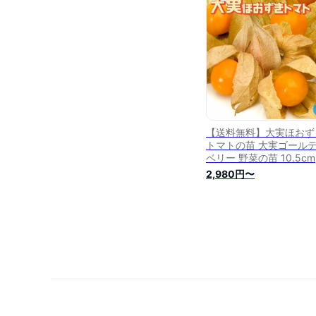
プチトマト ガーデニング
庭菜園 プランター菜園 
ンダ菜園 送料無料 即納
【送料無料】大実ほおず
トマトの苗 大実ゴール
ベリー 野菜の苗 10.5c
ット 自根苗 ほおずき ト
2,980円〜
ト苗 とまと苗 ミニトマ
トマトの苗 とまとの苗 
トマト ガーデニング 家
園 プランター菜園 ベラ
菜園 送料無料 即納