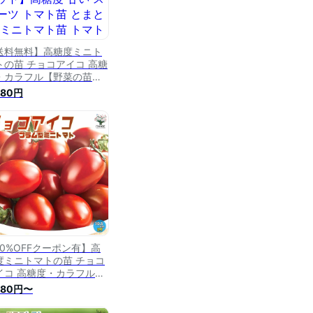
送料無料】高糖度ミニト
トの苗 チョコアイコ 高糖
・カラフル【野菜の苗
.5cmポット 自根苗／お
980円
い得2個セット】高糖度
い スイーツ トマト苗 と
と苗 ミニトマト苗 トマト
苗 プチトマト ガーデニン
 家庭菜園 ベランダ菜園
10%OFFクーポン有】高
度ミニトマトの苗 チョコ
イコ 高糖度・カラフル
菜の苗 10.5cmポット
980円〜
根苗】高糖度 甘い スイー
 トマト苗 とまと苗 ミニ