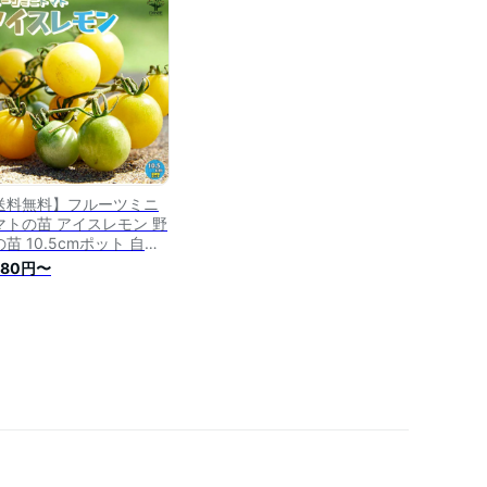
マト苗 トマトの苗 プチト
ト ガーデニング 家庭菜園
ランダ菜園
送料無料】フルーツミニ
マトの苗 アイスレモン 野
苗 10.5cmポット 自根
 フルーツトマト 高糖度
980円〜
マト苗 とまと苗 ミニトマ
苗 トマトの苗 とまとの苗
チトマト ガーデニング 家
菜園 有機栽培 ベランダ菜
 送料無料 即納