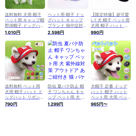
レゼント 誕生日 被
ップ プレゼント 誕
り物 アウトドア お
生日 被り物 アウト
出かけ 旅行
ドア お出かけ旅行
送料無料 犬用 帽子
ペット用 帽子 ドッ
【限定特価】超可愛
ペット用 キャップ帽
グハット キャップ
い! 犬 帽子 ペット用
野球帽子 ドッグハッ
ブランド 熱中症対策
犬用 帽子 ハット ド
ト ドッグキャップ
夏バテ 日射病 防止
ッグハット リボン
1,010円
2,598円
990円
熱中症対策 夏バテ
予防 日除け 日よけ
春夏 日射病 日よけ
日射病 防止 予防 日
磁気バックル オール
つば付き 涼しい か
除け 日よけ 迷彩柄
シーズン 可愛い か
わいい ファッション
花柄 無地 豹柄 スト
わいい オシャレ フ
小物 超小型犬 小型
ライプ カラフル 可
ァッション 小物 超
犬 イヌ いぬ 猫 ネコ
愛い かわいい ファ
小型犬 小型犬 いぬ
ねこ りぼん メール
ッション 小物 超小
ねこ
便OK 【a401】送料
型犬 小型犬 中型犬
無料
イヌ いぬ 猫 ネコ ね
こ
送料無料 ペット用
防虫 夏バテ防止 帽
犬帽子 定番 ドッグ
犬用 帽子 ハット ド
子 ワンちゃん キャ
ハット 帽子 ハット
ッグハット リボン
ップ ペット用 犬 紫
ペット用 犬用 ペッ
熱中症対策 夏バテ
外線対策 アウトドア
トハット リボン 熱
790円
1,299円
965円〜
日射病 防止 予防 日
あご紐付き 猫 バケ
中症対策 夏バテ 日
除け 日よけ メッシ
ットハット 2点セッ
射病 日除け 日よけ
ュ 花柄 無地 ガーリ
ト 涼しい 耳穴 熱中
お散歩 お出かけ 小
ー ストライプ カラ
症対策 日よけ 防蚊
型犬 犬服 猫 ネコ ね
フル 可愛い かわい
ハット つば付き 耳
こ かぶりもの ドッ
い ファッション 小
出し かわいい 小型
グウエア 可愛い か