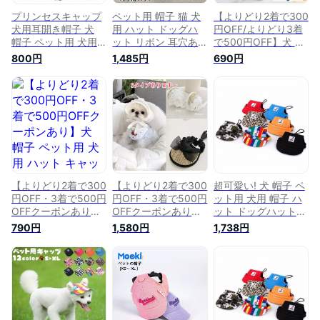
プリンセスキャップ
ペット用 帽子 猫 犬
【よりどり2着で300
犬用耳開き帽子 犬
用 ハット ドッグハ
円OFF/よりどり3着
帽子 ペット用 犬用
ット リボン 耳穴あ
で500円OFF】犬 帽
ハット キャップ バ
り バイザー 熱中症
子 ペット用 犬用 ハ
800円
1,485円
690円
イザー ドッグハット
対策 夏バテ 日射病
ット キャップ ドッ
耳穴あり 熱中症対策
防止 日よけ キャッ
グハット 耳穴あり
夏バテ 日射病 日よ
プ つば付き 涼しい
熱中症対策 夏バテ
け つば付き 涼しい
メッシュ カラフル
日射病 日よけ つば
かわいい 超小型犬
可愛い かわいい フ
付き 涼しい かわい
小型犬 イヌ いぬ 猫
ァッション 小物 超
い 超小型犬 小型犬
ネコ ねこ キャップ
小型犬 小型犬 イヌ
いぬ 猫 ねこ ワンち
被り物 アウトドア
いぬ 猫 ネコ ねこ 被
ゃん プレゼント 誕
お出かけ 旅行
り物 アウトドア お
生日 被り物 アウト
出かけ 旅行
ドア お出かけ 旅行
【よりどり2着で300
【よりどり2着で300
超可愛い! 犬 帽子 ペ
円OFF・3着で500円
円OFF・3着で500円
ット用 犬用 帽子 ハ
OFFクーポンあり】
OFFクーポンあり】
ット ドッグハット
犬 帽子 ペット用 犬
犬 帽子 上品 ペット
リボン 秋冬 日射病
790円
1,580円
1,738円
用 ハット キャップ
用 犬用 ハット キャ
日よけ つば付き 涼
ドッグハット 耳穴あ
ップ ドッグハット
しい かわいい ファ
り 熱中症対策 夏バ
耳穴あり 熱中症対策
ッション 小物 超小
テ 日射病 日よけ つ
夏バテ 日射病 日よ
型犬 小型犬 イヌ い
ば付き 涼しい かわ
け つば付き 涼しい
ぬ 猫 ネコ ねこ りぼ
いい 小型犬 いぬ 猫
かわいい いぬ 猫 ね
ん メール便OK
ねこ ワンちゃん プ
こ ワンちゃん キャ
【a073】送料無料