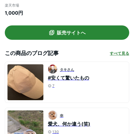
あり 熱中症対策 夏バテ 日射病 日よけ つば
楽天市場
付き 涼しい かわいい 超小型犬 小型犬 イヌ
1,000円
いぬ 猫 ネコ ねこ ワンちゃん キャップ プ
レゼント 誕生日 被り物 アウトドア お出か
け 旅行
販売サイトへ
この商品のブログ記事
すべて見る
タキさん
#安くて驚いたもの
7
幸
愛犬、何か違う(笑)
130