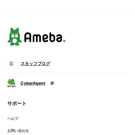
物 超小型犬 小型犬
犬 中型犬 いぬ 猫 ね
わいい
イヌ いぬ 猫 ネコ ね
こ 被り物 アウトド
こ りぼん
ア お出かけ
スタッフブログ
CyberAgent
サポート
ヘルプ
お問い合わせ