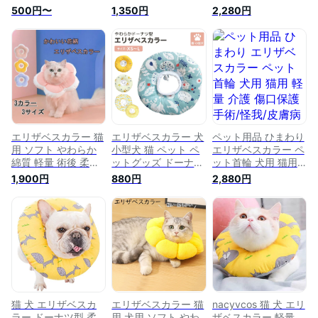
後ケア 術後 カーラ
用 犬用 ソフト 柔ら
エリカラ 皮膚保護
500円〜
1,350円
2,280円
ー 傷口保護 傷舐め
かい クッション 枕
傷舐め 防止 引っか
防止 引っ掻き防止
綿入り ドーナツ型
き防止 術後用 花形
介護 術後ウェア 犬
傷舐め防止 引っ掻き
ふかふか 柔らかい
猫 z-203
防止 傷口保護 怪我
引っ掻き防止 避妊手
皮膚病 炎症 対策 ヘ
術 去勢手術 怪我 術
ルスケア 軽量 軽い
後の傷口保護猫 ペッ
装着 簡単 ワンちゃ
ト用 ソフト 軽い 軽
ん ネコちゃん
量 手術後ケア 術後
カーラー 傷口保護
傷舐め防止
エリザベスカラー 猫
エリザベスカラー 犬
ペット用品 ひまわり
用 ソフト やわらか
小型犬 猫 ペット ペ
エリザベスカラー ペ
綿質 軽量 術後 柔ら
ットグッズ ドーナツ
ット首輪 犬用 猫用
かい 花柄 ヘルスケ
ソフト 軽量 クッシ
軽量 介護 傷口保護
1,900円
880円
2,880円
ア 保護襟 防水 傷舐
ョン 枕 2タイプ 首
手術/怪我/皮膚病介
め防止 噛む防止 皮
調節 ループストッパ
護用品 引っ掻き防止
膚病 避妊 術後ウェ
ー 首輪 介護 術後 手
エリザベスカラー 傷
ア 快適 調整可能 傷
術後 ケア用品 避妊
舐め防止 去勢手術
口保護 傷舐め防止
去勢 傷口保護 怪我
ひまわり型 調節可能
引っ掻き防止 介護
皮膚病 炎症 傷舐め
通気性 手術後のケア
ピンク パープル 紫
防止 足舐め 引っ掻
に
イエロー
き防止 噛みつき防止
k2020d3d3d3
ヘルスケア 綿入り
ネッカー
猫 犬 エリザベスカ
エリザベスカラー 猫
nacyvcos 猫 犬 エリ
ラー ドーナツ型 柔
用 犬用 ソフト やわ
ザベスカラー 軽量