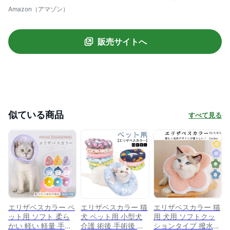
防止 爪切り 皮膚病 傷かけ防止 傷舐め防止
Amazon（アマゾン）
かわいい ひまわり ソフト ドーナツ ふわふ
わ 調節可能 柔らかい傷舐め防止、噛み防
販売サイトへ
止、傷かけ防止、美容用、手術後用、シャ
ワー用 ペット用 柔らかいエリザベスカラ
ー、寝るときは枕にもできます！！……
似ている商品
すべて見る
エリザベスカラー ペ
エリザベスカラー 猫
エリザベスカラー 猫
ット用 ソフト 柔ら
犬 ペット用 小型犬
用 犬用 ソフトクッ
かい 軽い 軽量 手術
介護 術後 手術後 猫
ションタイプ 撥水