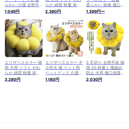
らかい 介護 去勢手
らか 綿質 軽量 術後
柔らかい 術後 傷口
術 避妊の傷口保護
柔らかい ヘルスケア
保護 介護 去勢手術
1,049円
2,380円
1,399円〜
皮膚病 傷舐め防止
保護襟 傷舐め防止
避妊 術後ウェア 皮
引っ掻き防止 ペット
噛む防止 術後ウェア
膚病 かわいい 調節
用品 調節可能 両面
快適 調整可能 傷口
可能 猫用 小型犬用
タイプ (L, イエロー)
保護 傷舐め防止 引
傷舐め防止 噛み防止
っ掻き防止 介護 花
びら 送料無料
エリザベスカラー 猫
エリザベスカラー 犬
S 爪切り 去勢手術 猫
用 犬用 ソフト やわ
小型犬 猫 ペット用
用 XS 軽量 L 傷舐め
らか 綿質 軽量 術後
ペットグッズ 介護
防止 犬用 傷口保護
柔らかい ヘルスケア
術後 手術後 犬用 猫
ひまわり型 術後 か
3,280円
1,180円
2,030円
保護襟 傷舐め防止
用 柔らかい クッシ
わいい 介護 避妊 術
噛む防止 術後ウェア
ョン 枕 フェザーカ
後ウェア 皮膚病 m
快適 調整可能 傷口
ラー 綿入り ドーナ
調節可能 柔らかい
保護 傷舐め防止 引
ツ型 傷舐め防止 引
可愛い 通気性 ペッ
っ掻き防止 介護 花
っ掻き防止 傷口保護
ト用品 エリザベスカ
びら 送料無料
怪我 皮膚病 炎症 対
ラー
策 ヘルスケア 軽量
軽い 装着 簡単 ネッ
カー ワンちゃん ネ