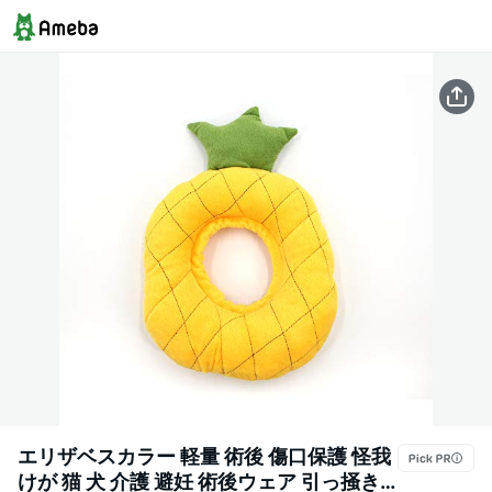
エリザベスカラー 軽量 術後 傷口保護 怪我
けが 猫 犬 介護 避妊 術後ウェア 引っ掻き