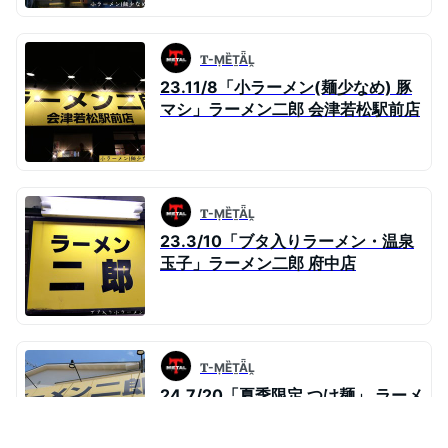
𝐓-ṂȄṮǞḼ
23.11/8「小ラーメン(麺少なめ) 豚
マシ」ラーメン二郎 会津若松駅前店
𝐓-ṂȄṮǞḼ
23.3/10「ブタ入りラーメン・温泉
玉子」ラーメン二郎 府中店
𝐓-ṂȄṮǞḼ
24.7/20「夏季限定 つけ麺」 ラーメ
ン二郎 湘南藤沢店