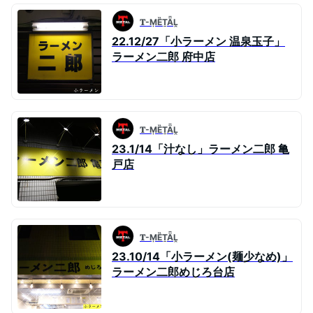
𝐓-ṂȄṮǞḼ
22.12/27「小ラーメン 温泉玉子」
ラーメン二郎 府中店
𝐓-ṂȄṮǞḼ
23.1/14「汁なし」ラーメン二郎 亀
戸店
𝐓-ṂȄṮǞḼ
23.10/14「小ラーメン(麺少なめ)」
ラーメン二郎めじろ台店