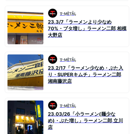
𝐓-ṂȄṮǞḼ
23.3/7「ラーメンより少なめ
70%・ブタ増し」ラーメン二郎 相模
大野店
𝐓-ṂȄṮǞḼ
23.2/17「ラーメン少なめ・ぶた入
り・SUPERキムチ」ラーメン二郎
湘南藤沢店
𝐓-ṂȄṮǞḼ
23.03/26「小ラーメン(麺少な
め)・ぶた増し」ラーメン二郎 立川
店