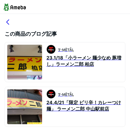
この商品のブログ記事
𝐓-ṂȄṮǞḼ
23.1/18「小ラーメン 麺少なめ 豚増
し」ラーメン二郎 柏店
𝐓-ṂȄṮǞḼ
24.4/21「限定 ピリ辛！カレーつけ
麺」 ラーメン二郎 中山駅前店