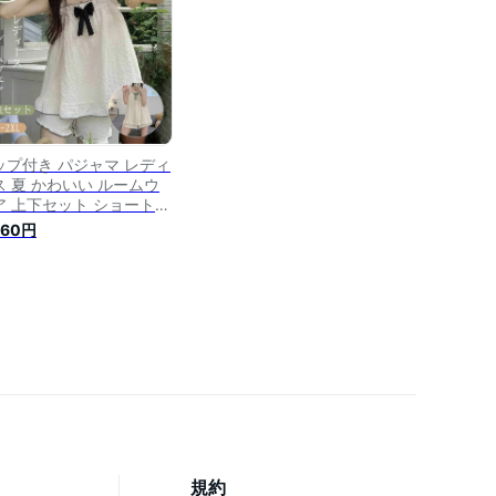
着 San three
ップ付き パジャマ レディ
ス 夏 かわいい ルームウ
ア 上下セット ショートパ
ツ キャミソール 柔らか
960円
気性 寝間着 部屋着 ナイ
ウェア ネグリジェ 寝巻き
系 夏 ゆったり 可愛い お
ゃれ リボン ギフト プレ
ント
規約