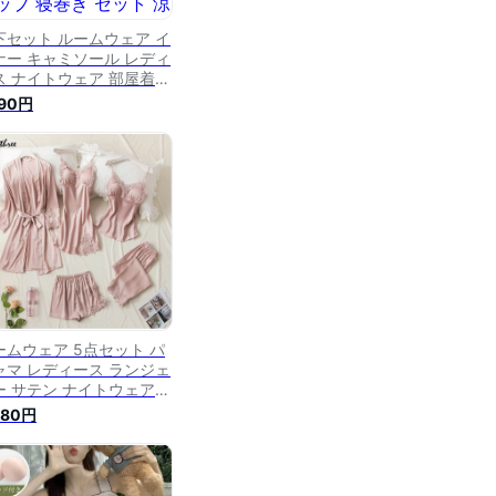
下セット ルームウェア イ
ナー キャミソール レディ
ス ナイトウェア 部屋着
ャミ レース パジャマ 半
690円
ボン おしゃれ ルームウエ
 ショートパンツ セットア
プ 寝巻き セット 涼しい
わいい セクシー 春 夏 送
無料
ームウェア 5点セット パ
ャマ レディース ランジェ
ー サテン ナイトウェア
ッド付き キャミソール シ
680円
ートパンツ 上下セット パ
ツ ワンピース ガウンセッ
 レース セクシー ナイト
ウン ロングガウン 可愛い