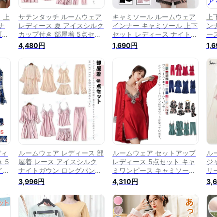
 上
サテンタッチ ルームウェア
キャミソール ルームウェア
上
ナ
レディース 夏 アイスシルク
インナー キャミソール 上下
ン
可愛
カップ付き 部屋着 5点セッ
セット レディース ナイトウ
ー
ト
ト パジャマ キャミソール
ェア 部屋着 キャミ レース
キ
4,480円
1,690円
1,
キャ
ナイトガウン ショートパン
パジャマ 半ズボン おしゃれ
ズ
ース
ツ ロングパンツ ワンピース
ルームウエア ショートパン
ア
トア
ランジェリー セット ナイト
ツ セットアップ 寝巻き セ
ッ
 寝
ウェア レース Vネック 上下
ット 涼しい かわいい セク
か
イ
セット セクシー かわいい
シー 春 夏 送料無料
料
ディ
ルームウェア レディース 部
ルームウェア セットアップ
ル
 5
屋着 レース アイスシルク
レディース 5点セット キャ
ジ
イト
ナイトガウン ロングパンツ
ミワンピース キャミソール
リ
 部
5点セット パジャマ キャミ
ナイトガウン ショートパン
パ
3,996円
4,310円
3,
 キ
ソール ワンピース ショート
ツ ズボン パジャマ 寝巻き
ョ
 シ
パンツ サテンタッチ カップ
部屋着 サテン パッド付き
ン
ップ
付き ランジェリー 5点セッ
春 夏 秋 フェミニン セクシ
ト
セ
ト ナイトウェア セット Vネ
ー
ガ