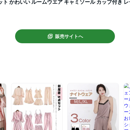
ット かわいい ルームウエア キャミソール カップ付き レ
トアップ 5点セット パジャマ 寝巻き おしゃれ パンツ 
販売サイトへ