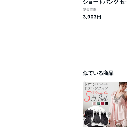
ショートパンツ セ
リジェ 部屋着 セッ
楽天市場
ン
3,903円
似ている商品