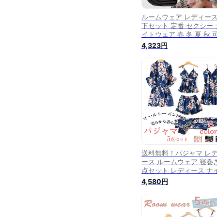
ルームウェア レディース
下セット 定番 セクシー 
イトウェア 春 冬 夏 秋 
い ショートパンツ セッ
4,323円
かわいい ルームウエア 
ミソール カップ付き レ
ネグリジェ 部屋着 セッ
ップ 5点セット パジャマ
巻き おしゃれ パンツ ナ
トガウン
送料無料！パジャマ レ
ース ルームウェア 寝巻き
点セット レディース ナ
ウェア ルームワンピース
4,580円
屋着 可愛い 長袖 ガウン
ャミソール ロングパンツ
ョートパンツ セットア
上下セット 花柄 レース 