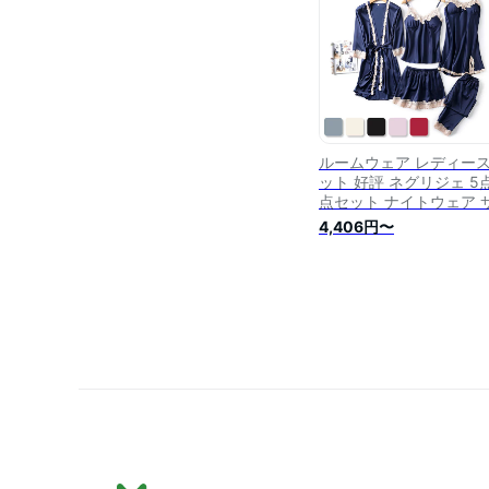
クシー 秋 春 夏
ルームウェア レディース
ット 好評 ネグリジェ 5点
点セット ナイトウェア 
ン 上下セット ガウン キ
4,406円〜
ミソール ショートパンツ
ンツ ワンピース カップ
おしゃれ お洒落 かわい
可愛い 部屋着 パジャマ 
ディースファッション