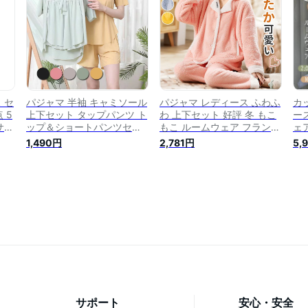
ック 上下セット 夏
部屋
 セ
パジャマ 半袖 キャミソール
パジャマ レディース ふわふ
カ
 5
上下セット タップパンツ ト
わ 上下セット 好評 冬 もこ
ー
サテ
ップ＆ショートパンツセッ
もこ ルームウェア フランネ
ェ
ャ
ト 婦人服 肌着 部屋着 リブ
ル 前開き パンツ 長袖 長ズ
ン
1,490円
2,781円
5,
 パ
柔らかい おしゃれ 大人用
ボン 2点セット セットアッ
通
付き
かわいい 無地 短パン 寝巻
プ 厚手 暖かい 部屋着 ナイ
ト
い
ルームウェア 夏 ナイトウェ
トウェア ナイトガウン 寝巻
姫
レ
ア ナイトガウン セクシーラ
き かわいい
し
ンジェリー 下着 ネグリジェ
ゼ
女の子 レディース
サポート
安心・安全