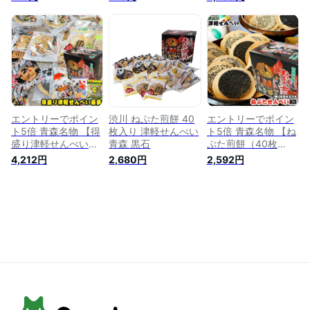
ぷり♪胡麻とチーズの
てお砂糖をまぶし
ぷりサイズをさらに
風味豊かなおつまみ
た、甘〜いおせんべ
セットで★＞ 豆せん
感覚のおせんべい！
い♪ 渋川製菓[※SP][※
べい、すりごません
渋川製菓[※SP][※当
当店他商品との同梱
べい、角せんべい、
店他商品との同梱発
発送可]
ごませんべい の定番
送可]
4種類入り♪ 渋川製菓
[※SP][※当店他商品
との同梱発送可]
エントリーでポイン
渋川 ねぷた煎餅 40
エントリーでポイン
ト5倍 青森名物 【得
枚入り 津軽せんべい
ト5倍 青森名物 【ね
盛り津軽せんべい福
青森 黒石
ぷた煎餅（40枚
袋】 ＜送料無料＞
入）】 津軽せんべい
4,212円
2,680円
2,592円
東北名物 津軽せんべ
7種類、計40枚 送料
いが箱いっぱいに届
無料セットです
く！おせんべいいろ
(^0^)/ ねぷた（ねぶ
いろ74枚＋人気のバ
た）化粧箱入り詰め
ター煎餅1袋の鬼セッ
合わせなので、その
ト！ 渋川製菓[※SP]
ままギフトにも♪ 渋
[※当店他商品との同
川製菓[※SP][※当店
梱発送可]
他商品との同梱発送
可]