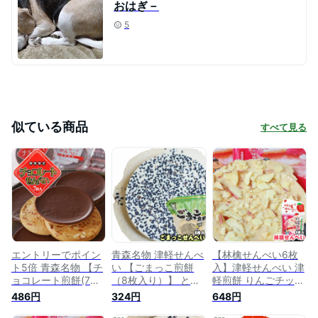
おはぎ－
5
似ている商品
すべて見る
エントリーでポイン
青森名物 津軽せんべ
【林檎せんべい6枚
ト5倍 青森名物 【チ
い 【ごまっこ煎餅
入】津軽せんべい 津
ョコレート煎餅(7枚
（8枚入り）】 とに
軽煎餅 りんごチップ
入)】津軽せんべい
もかくにも、ゴマが
青森県産りんご りん
486円
324円
648円
チョコ煎餅 豆 ごま
た〜〜ぷり♪風味豊か
ごせんべい 渋川製菓