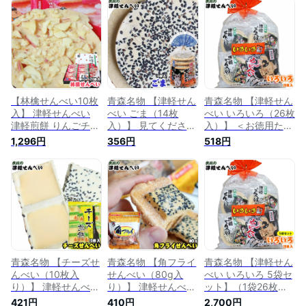
チョコレート 煎餅
で、素朴な味です！
[※SP][※当店他商品
渋川製菓 おやつ 個
渋川製菓[※SP][※当
との同梱可]
包装 シェア 青森 黒
店他商品との同梱発
石 お土産 [※SP][※当
送可]
店他商品との同梱発
送可]
【林檎せんべい10枚
青森名物 【津軽せん
青森名物 【津軽せん
入】 津軽せんべい
べい ごま（14枚
べい いろいろ（26枚
津軽煎餅 りんごチッ
入）】 見てください
入）】 ＜お徳用たっ
プ 青森県産りんご
★この、たっぷりの
ぷりサイズ★＞ 豆せ
1,296円
356円
518円
りんごせんべい 渋川
ゴマ！シンプルなせ
んべい、すりごませ
製菓 [※SP][※当店他
んべい生地が、ゴマ
んべい、角せんべ
商品との同梱可]
の風味をより一層感
い、ごませんべい の
じさせてくれるんで
定番4種類入り♪津軽
す♪ 渋川製菓[※SP][※
せんべいアソートセ
当店他商品との同梱
ット 渋川製菓[※SP]
発送可]
[※当店他商品との同
梱発送可]
青森名物 【チーズせ
青森名物 【角フライ
青森名物 【津軽せん
んべい（10枚入
せんべい（80g入
べい いろいろ 5袋セ
り）】 津軽せんべい
り）】 津軽せんべい
ット】（1袋26枚入
ごまにチーズがたっ
ごまをカラッと揚げ
×5袋）＜お徳用たっ
421円
410円
2,700円