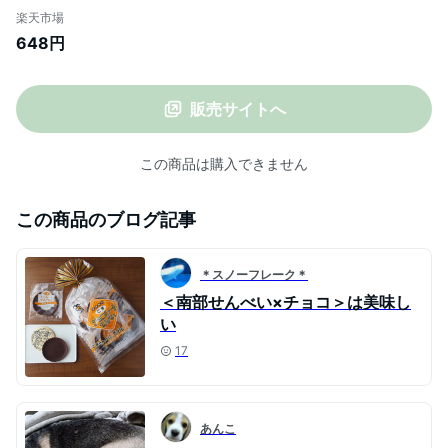
渋川製菓 おやつ 個包装 シェア お土産 青森
楽天市場
黒石[※SP][※当店他商品との同梱発送可]
648円
販売サイトへ
この商品は購入できません
この商品のブログ記事
＊スノーフレーク＊
＜南部せんべい×チョコ＞は美味し
い
17
あんこ