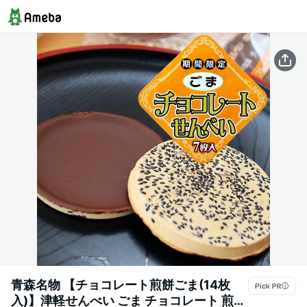
青森名物 【チョコレート煎餅ごま(14枚
入)】津軽せんべい ごま チョコレート 煎餅