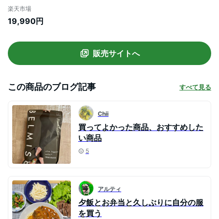
5枚+2枚 着圧スパッツ レディース 補正下
楽天市場
着 着圧 レギンス スパッツ 着圧タイツ ハイ
19,990円
ウエスト 寝るとき 美脚 脚痩せ むくみ ダイ
エット タイツ グラマラス ダイエット ヨガ
秋冬
販売サイトへ
この商品のブログ記事
すべて見る
Chii
買ってよかった商品、おすすめした
い商品
5
アルティ
夕飯とお弁当と久しぶりに自分の服
を買う