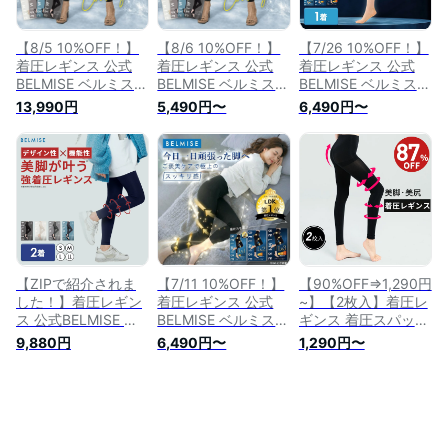
ス 寝るとき むくみ
き締め インナー 加
ラマラス 引き締め
圧タイツ ハイウエス
インナー 加圧タイツ
ト 補正下着
ハイウエスト 補正下
【8/5 10%OFF！】
【8/6 10%OFF！】
【7/26 10%OFF！】
着
着圧レギンス 公式
着圧レギンス 公式
着圧レギンス 公式
BELMISE ベルミス
BELMISE ベルミス
BELMISE ベルミス
スリムレギンスカラ
スリムレギンス カラ
スリムレギンス
13,990円
5,490円〜
6,490円〜
ー+ 4着セット 着圧
ー+ 着圧スパッツ レ
Premium プレミアム
スパッツ レディース
ディース 補正下着
単品 レディース 補
補正下着 着圧 レギ
着圧 レギンス 着圧
正下着 着圧 レギン
ンス 着圧タイツ ハ
タイツ スパッツ ハ
ス 着圧タイツ ハイ
イウエスト 脚痩せ
イウエスト 脚痩せ
ウエスト 脚痩せ 産
美脚 ヒップアップ
産後 美脚 ヒップア
後 美脚 タイツ ヒッ
ヨガ フィットネス
ップ ヨガ フィット
プアップ グラマラス
むくみ 冷感 接触冷
ネス むくみ 冷感 接
ヨガ フィットネス
感 夏用 夏 タイツ
触冷感 夏用 夏
むくみ
【ZIPで紹介されま
【7/11 10%OFF！】
【90%OFF⇒1,290円
した！】着圧レギン
着圧レギンス 公式
~】【2枚入】着圧レ
ス 公式BELMISE ベ
BELMISE ベルミス
ギンス 着圧スパッツ
ルミス スリムレギン
スリムレギンス
レディース 補正下着
9,880円
6,490円〜
1,290円〜
ス カラー+ 2着セッ
Premium プレミアム
着圧 レギンス スパ
ト 着圧スパッツ レ
単品 レディース 補
ッツ 着圧タイツ 秋
ディース 補正下着
正下着 着圧 レギン
冬 裏起毛 美脚 柔ら
着圧 レギンス 着圧
ス 着圧タイツ ハイ
かい 脚痩せ むくみ
タイツ スパッツ ハ
ウエスト 脚痩せ 産
ダイエット タイツ
イウエスト 脚痩せ
後 美脚 タイツ ヒッ
グラマラス ダイエッ