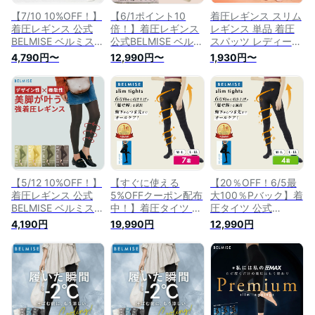
【7/10 10%OFF！】
【6/1ポイント10
着圧レギンス スリム
着圧レギンス 公式
倍！】着圧レギンス
レギンス 単品 着圧
BELMISE ベルミス
公式BELMISE ベルミ
スパッツ レディース
スリムレギンス 単品
ス スリムレギンス3
補正下着 着圧 レギ
4,790円〜
12,990円〜
1,930円〜
着圧スパッツ レディ
枚+1枚 着圧スパッツ
ンス 夏用 スパッツ
ース 補正下着 着圧
レディース 補正下着
着圧タイツ ハイウエ
レギンス スパッツ
着圧 レギンス スパ
スト 寝るとき 美脚
着圧タイツ ハイウエ
ッツ 着圧タイツ ハ
脚痩せ むくみ ダイ
スト 寝るとき 美脚
イウエスト 寝るとき
エット タイツ グラ
脚痩せ むくみ ダイ
美脚 脚痩せ むくみ
マラス ダイエット
エット タイツ グラ
ダイエット タイツ
ヨガ 着圧 レギンス
マラス ダイエット
グラマラス ダイエッ
着圧 スパッツ 着圧
ヨガ
ト ヨガ
タイツ 美脚 フット
ケア
【5/12 10%OFF！】
【すぐに使える
【20％OFF！6/5最
着圧レギンス 公式
5%OFFクーポン配布
大100％Pバック】着
BELMISE ベルミス
中！】着圧タイツ 公
圧タイツ 公式
スリムレギンス カラ
式BELMISE ベルミス
BELMISE ベルミス
4,190円
19,990円
12,990円
ー+ 単品 着圧 レディ
スリムタイツ5枚+2
スリムタイツ3枚+1
ース 補正下着 着圧
枚 ハイウエスト 美
枚 ハイウエスト 美
レギンス 着圧タイツ
脚 脚痩せ 骨盤矯正
脚 脚痩せ 骨盤矯正
ハイウエスト 脚痩せ
むくみ ダイエット
むくみ ダイエット
産後 美脚 タイツ ヒ
着圧 タイツ レディ
着圧 タイツ レディ
ップアップ グラマラ
ース レギンス 寝る
ース レギンス 寝る
ス ヨガ フィットネ
時 着圧レギンス 引
時 着圧レギンス グ