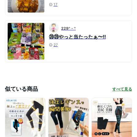
17
229^ - ^
㉘㉙やっと当たったぁ〜‼️
27
似ている商品
すべて見る