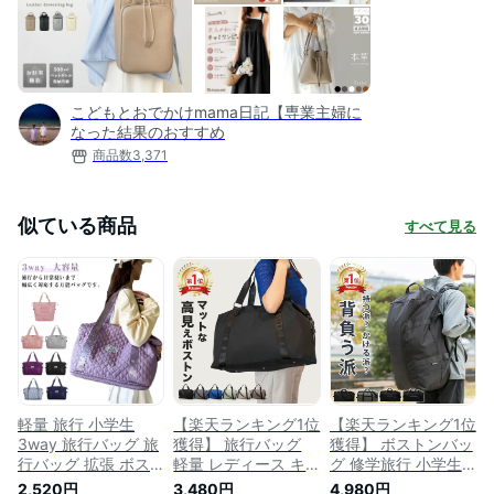
こどもとおでかけmama日記【専業主婦に
なった結果のおすすめ
商品数
3,371
似ている商品
すべて見る
軽量 旅行 小学生
【楽天ランキング1位
【楽天ランキング1位
3way 旅行バッグ 旅
獲得】 旅行バッグ
獲得】 ボストンバッ
行バッグ 拡張 ボス
軽量 レディース キ
グ 修学旅行 小学生
トンバッグ 大きめ
ャリーオンバッグ 旅
リュック ボストンバ
2,520円
3,480円
4,980円