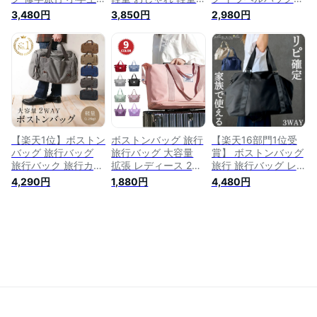
高校生 女子 男子 女
ボストンバッグ 大容
軽量 大容量 レディ
3,480円
3,850円
2,980円
の子 旅行 軽量 レデ
量 メンズ レディー
ース メンズ 旅行 修
ィース メンズ 大容
ス 修学旅行 ボスト
学旅行 おしゃれ 女
量 おしゃれ 女子 か
ンバッグ ショルダー
子 かわいい 男子 お
わいい トラベル 旅
バッグ トラベル 旅
しゃれ トラベル 旅
行バッグ 旅行カバン
行 大容量ボストンバ
行バッグ 旅行カバン
キャリーオンバッグ
ッグ 旅行バッグ バ
キャリーオンバッグ
軽い 機内持ち込み 1
ッグ 二泊 2泊 ボスト
軽い 機内持ち込み 1
泊 2泊
ン 一泊旅行 1泊 バレ
泊 2泊 ジム
ンタイン
【楽天1位】ボストン
ボストンバッグ 旅行
【楽天16部門1位受
バッグ 旅行バッグ
旅行バッグ 大容量
賞】 ボストンバッグ
旅行バック 旅行カバ
拡張 レディース 2泊
旅行 旅行バッグ レ
ン メンズ 大容量 旅
3泊 軽量 メンズ 1泊
ディース メンズ 大
4,290円
1,880円
4,480円
行 修学旅行 レディ
女子 男の子 修学旅
容量 ナイロン 軽量
ース 小さめ おしゃ
行 高校生 キャリー
一泊旅行 バッグ 女
れ 出張 ボストンバ
オンバッグ 一泊 一
子 3way 1泊 一泊二
ック 帆布 トラベル
泊旅行 バッグ 機内
日 軽い 修学旅行 子
キャリーオンバッグ
持ち込み ナイロン
供 高校生 2泊 ゴルフ
機内持ち込み 1泊 2
一泊二日 マザーズバ
3泊 おしゃれ トラベ
泊 3泊 ギフト クリス
ッグ 旅行かばん ボ
ルバッグ キャリーオ
マス
ストンバック ボスト
ンバッグ 旅行カバン
ン 便利 ギフト おし
旅行かばん ボストン
ゃれ
バック