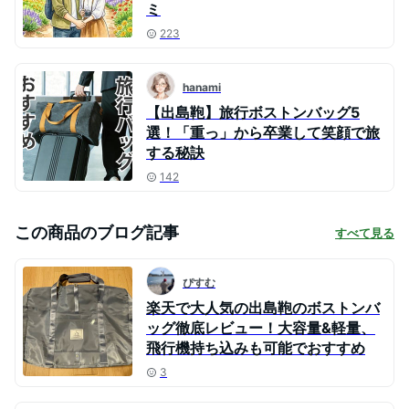
ミ
223
hanami
【出島鞄】旅行ボストンバッグ5
選！「重っ」から卒業して笑顔で旅
する秘訣
142
この商品のブログ記事
すべて見る
ぴすむ
楽天で大人気の出島鞄のボストンバ
ッグ徹底レビュー！大容量&軽量、
飛行機持ち込みも可能でおすすめ
3