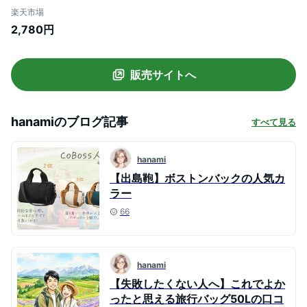
リーオンバッグ メンズ 修学旅行 大きめ 旅
楽天市場
行用バッグ おしゃれ 旅行用 旅行バッグ 軽
2,780円
量 旅行 小学生 2泊 1泊 一泊 一泊旅行 1泊2
日旅行 機内持ち込み 旅行かばん ボストン
バック 肩掛け
販売サイトへ
hanami
のブログ記事
すべて見る
hanami
【出島鞄】ボストンバックの人気カ
ラー
66
hanami
【失敗したくない人へ】これでよか
ったと思える旅行バッグ50Lの口コ