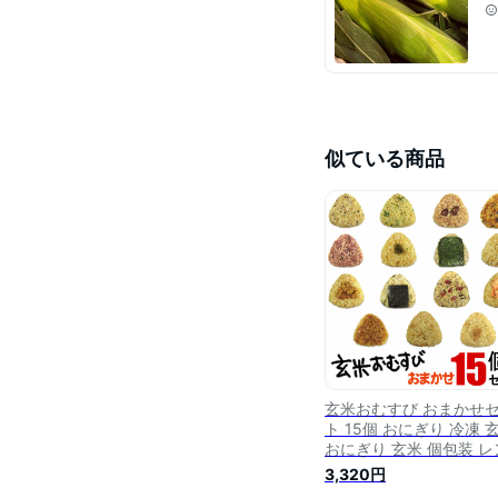
似ている商品
玄米おむすび おまかせ
ト 15個 おにぎり 冷凍 
おにぎり 玄米 個包装 レ
チン 酵素 玄米 発芽 発酵
3,320円
産米 契約栽培米 無添加 