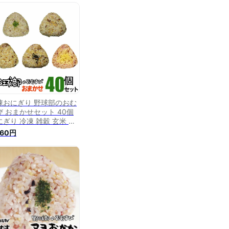
添加 レンジで簡単 お弁当
ごはん 軽食 間食 おやつ
食 夜食 時短食 定期購入
期便 玄むす 玄むす屋
凍おにぎり 野球部のおむ
び おまかせセット 40個
にぎり 冷凍 雑穀 玄米 個
装 レンチン 酵素 玄米 発
760円
 発酵 国産米 契約栽培米
添加 レンジで簡単 お弁当
ごはん 軽食 間食 おやつ
食 夜食 時短食 定期購入
期便 野球部 おにぎり 玄
す 玄むす屋