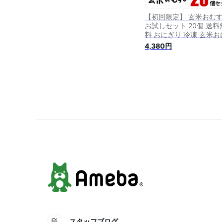
【初回限定】 玄米おむ
お試しセット 20個 送料
料 おにぎり 冷凍 玄米お
ぎり 玄米 個包装 レンチ
4,380円
酵素 玄米 発芽 発酵 国
契約栽培米 無添加 レン
簡単 お弁当 朝ごはん 軽
間食 おやつ 補食 夜食 
す屋
スタッフブログ