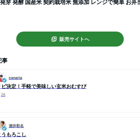
 発芽 発酵 国産米 契約栽培米 無添加 レンジで簡単 お弁
補食 夜食 時短食 玄むす 玄むす屋
販売サイトへ
記事
canaria
リピ決定！手軽で美味しい玄米おむすび
26
酒井彩名
とうもろこし