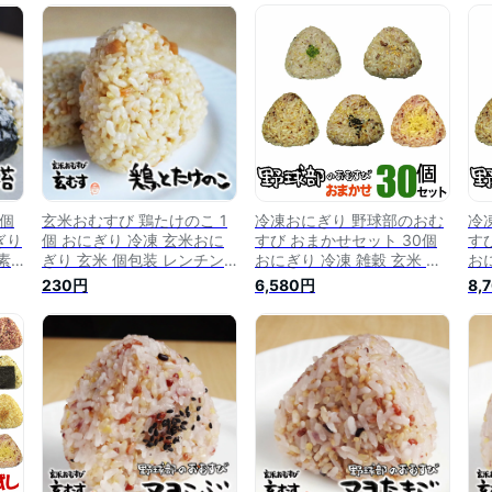
はん
お弁当 朝ごはん 軽食 間食
お弁当 朝ごはん 軽食 間食
無
夜食
おやつ 補食 夜食 時短食 玄
おやつ 補食 夜食 時短食 玄
朝
玄
むす 玄むす屋
むす 玄むす屋
補
定
1個
玄米おむすび 鶏たけのこ 1
冷凍おにぎり 野球部のおむ
冷
ぎり
個 おにぎり 冷凍 玄米おに
すび おまかせセット 30個
す
素
ぎり 玄米 個包装 レンチン
おにぎり 冷凍 雑穀 玄米 個
お
契約
酵素 玄米 発芽 発酵 国産米
包装 レンチン 酵素 玄米 発
包
230円
6,580円
8,
簡単
契約栽培米 無添加 レンジで
芽 発酵 国産米 契約栽培米
芽
食
簡単 お弁当 朝ごはん 軽食
無添加 レンジで簡単 お弁当
無
 玄
間食 おやつ 補食 夜食 時短
朝ごはん 軽食 間食 おやつ
朝
食 玄むす 玄むす屋
補食 夜食 時短食 定期購入
補
定期便 野球部 おにぎり 玄
定
むす 玄むす屋
む