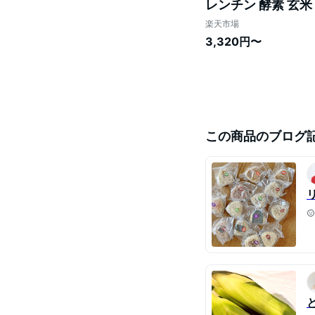
レンチン 酵素 玄米
軽食 間食 おやつ 
楽天市場
3,320円〜
この商品のブログ