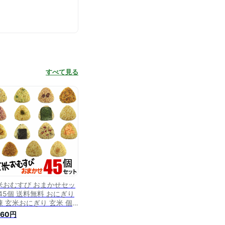
すべて見る
米おむすび おまかせセッ
 45個 送料無料 おにぎり
凍 玄米おにぎり 玄米 個
装 レンチン 酵素 玄米 発
560円
 発酵 国産米 契約栽培米