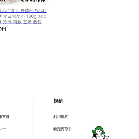
凍おにぎり 野球部のおむ
 マヨおかか 130g おに
り 冷凍 雑穀 玄米 個包装
ンチン 酵素 玄米 発芽 発
0円
 国産米 契約栽培米 無添
 レンジで簡単 お弁当 朝
はん 軽食 間食 おやつ 補
 夜食 時短食 野球部 おに
り 玄むす 玄むす屋
規約
用方針
利用規約
シー
特定商取引