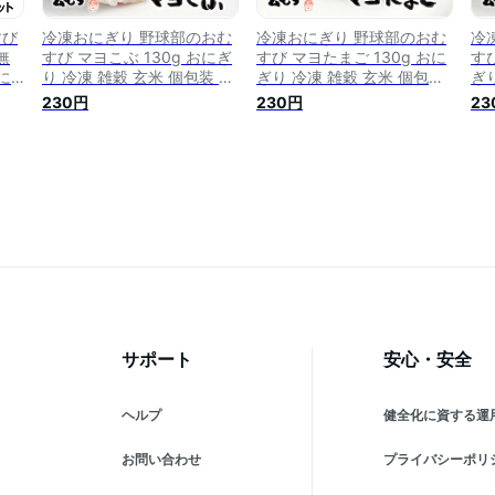
すび
冷凍おにぎり 野球部のおむ
冷凍おにぎり 野球部のおむ
冷
無
すび マヨこぶ 130g おにぎ
すび マヨたまご 130g おに
すび
に
り 冷凍 雑穀 玄米 個包装 レ
ぎり 冷凍 雑穀 玄米 個包装
ぎ
ン
ンチン 酵素 玄米 発芽 発酵
レンチン 酵素 玄米 発芽 発
レ
230円
230円
23
産米
国産米 契約栽培米 無添加
酵 国産米 契約栽培米 無添
酵
ジで
レンジで簡単 お弁当 朝ごは
加 レンジで簡単 お弁当 朝
加
食
ん 軽食 間食 おやつ 補食 夜
ごはん 軽食 間食 おやつ 補
ご
玄む
食 時短食 野球部 おにぎり
食 夜食 時短食 野球部 おに
食
玄むす 玄むす屋
ぎり 玄むす 玄むす屋
ぎ
サポート
安心・安全
ヘルプ
健全化に資する運
お問い合わせ
プライバシーポリ