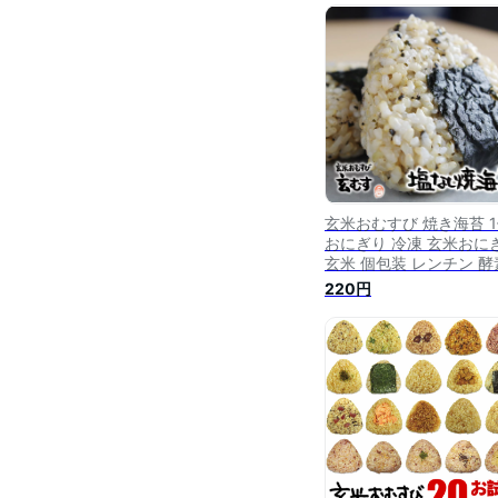
ンジで簡単 お弁当 朝ご
軽食 間食 おやつ 補食 
時短食 定期購入 定期便 
むす 玄むす屋
玄米おむすび 焼き海苔 
おにぎり 冷凍 玄米おに
玄米 個包装 レンチン 酵
玄米 発芽 発酵 国産米 
220円
栽培米 無添加 レンジで
お弁当 朝ごはん 軽食 間
おやつ 補食 夜食 時短食
むす 玄むす屋