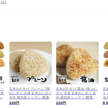
234
セッ
玄米おむすび プレーン 1個
玄米おむすび 醤油 1個 おに
玄
玄米
おにぎり 冷凍 玄米おにぎり
ぎり 冷凍 玄米おにぎり 玄
ト
ン
玄米 個包装 レンチン 酵素
米 個包装 レンチン 酵素 玄
冷
 国
玄米 発芽 発酵 国産米 契約
米 発芽 発酵 国産米 契約栽
包
220円
220円
9,
レ
栽培米 無添加 レンジで簡単
培米 無添加 レンジで簡単
芽