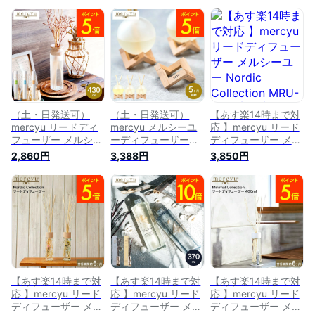
（土・日発送可）
（土・日発送可）
【あす楽14時まで対
mercyu リードディ
mercyu メルシーユ
応 】mercyu リード
フューザー メルシー
ーディフューザー
ディフューザー メル
ユーディフューザー
Nordic Collection リ
シーユー Nordic
2,860円
3,388円
3,850円
Nordic Collection
ードディフューザー
Collection MRU-78
Desire MRU-12 / 6ヶ
MRU-111 / 5ヶ月 コ
送料無料 / 6ヶ月 ス
月 スティック アロ
ースター付属 アロマ
ティック アロマディ
マディフューザー ル
ディフューザー フレ
フューザー フレグラ
ームフレグランス 芳
グランス ルームフレ
ンス ルームフレグラ
香 香り 誕生日プレ
グランス 玄関 リビ
ンス リビング 玄関
ゼント JGS 最強配送
ング 芳香 おしゃれ
芳香 おしゃれ 誕生
送料無料
誕生日プレゼント 女
日プレゼント 女性
性 JGS 最強配送
プレゼント
【あす楽14時まで対
【あす楽14時まで対
【あす楽14時まで対
応 】mercyu リード
応 】mercyu リード
応 】mercyu リード
ディフューザー メル
ディフューザー メル
ディフューザー メル