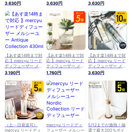
シーユー ハーバリウ
シーユー VINTAGE
シーユー Minimal
3,630円
3,630円
3,630円
ム Nordic Collection
Collection MRU-51
Collection 400ml
400ml MRU-70 送料
送料無料 / 5ヶ月 ス
MRU-202 送料無料 /
無料 / 6ヶ月 スティ
ティック アロマディ
6ヶ月 スティック ア
ック アロマディフュ
フューザー フレグラ
ロマディフューザー
ーザー フレグランス
ンス ルームフレグラ
フレグランス ルーム
ルームフレグランス
ンス 芳香 香り シン
フレグランス 芳香
芳香 香り おしゃれ
プル おしゃれ 誕生
香り おしゃれ 誕生
誕生日プレゼント 女
日プレゼント 女性
日プレゼント 女性
性 JGS
プレゼント JGS
プレゼント JGS
【あす楽14時まで対
【あす楽14時まで対
【あす楽14時まで対
応 】mercyu リード
応 】mercyu リード
応 】mercyu リード
ディフューザー メル
ディフューザー メル
ディフューザー メル
シーユー Antique
シーユー Nordic
シーユー VINTAGE
3,190円
1,760円
3,630円
Collection 430ml
Collection MRU-91 /
Collection MRU-51
MRU-206 送料無料 /
1ヶ月 スティック ア
送料無料 / 5ヶ月 ス
6ヶ月 スティック ア
ロマディフューザー
ティック アロマディ
ロマディフューザー
フレグランス ルーム
フューザー フレグラ
フレグランス ルーム
フレグランス 玄関
ンス ルームフレグラ
フレグランス 芳香
リビング 多肉植物
ンス 芳香 香り シン
香り シンプル おし
芳香 おしゃれ 誕生
プル おしゃれ 女性
ゃれ 誕生日プレゼン
日プレゼント 女性
JGS
ト 女性 プレゼント
プレゼント
（土・日発送可）
mercyu リードディ
5/12までが激熱！抽
mercyu リードディ
フューザー メルシー
選で最大200％ポイ