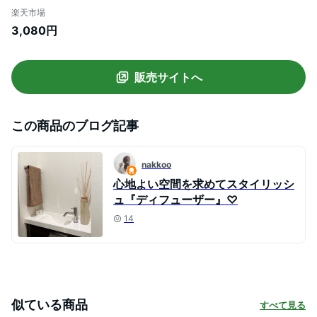
ー ライトサボン Nordic Collection MRU-
楽天市場
80 送料無料 / 6ヶ月 スティック アロマデ
3,080円
ィフューザー フレグランス ルームフレグ
ランス 芳香 香り シンプル おしゃれ 誕生日
プレゼント JGS
販売サイトへ
この商品のブログ記事
nakkoo
心地よい空間を求めてスタイリッシ
ュ『ディフューザー』♡
14
似ている商品
すべて見る