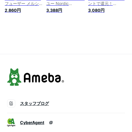
フューザー メルシー
ユー Nordic
ントで還元！
ユー Nordic
Collection リードデ
mercyu メルシーユ
2,860円
3,388円
3,080円
Collection Desire
ィフューザー MRU-
ー リードディフュー
MRU-12 / 6ヶ月 ス
111 / 5ヶ月 コースタ
ザー Nordic
ティック アロマディ
ー付属 アロマディフ
Collection MRU-80 /
フューザー フレグラ
ューザー フレグラン
6ヶ月 スティック ア
ンス ルームフレグラ
ス ルームフレグラン
ロマディフューザー
ンス 芳香 香り シン
ス 玄関 リビング 芳
フレグランス ルーム
プル おしゃれ 女性
香 おしゃれ 誕生日
フレグランス 芳香
JGS 最強配送 送料無
プレゼント 女性
香り シンプル おし
料
ゃれ 女性
スタッフブログ
CyberAgent