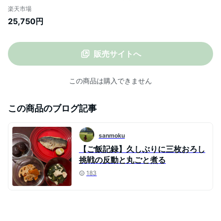
ガス火対応 「インジニオ・ネオ IHステン
楽天市場
レス ブリエ・アンリミテッド」 こびりつ
25,750円
きにくい ステンレス
販売サイトへ
この商品は購入できません
この商品のブログ記事
sanmoku
【ご飯記録】久しぶりに三枚おろし
挑戦の反動と丸ごと煮る
183