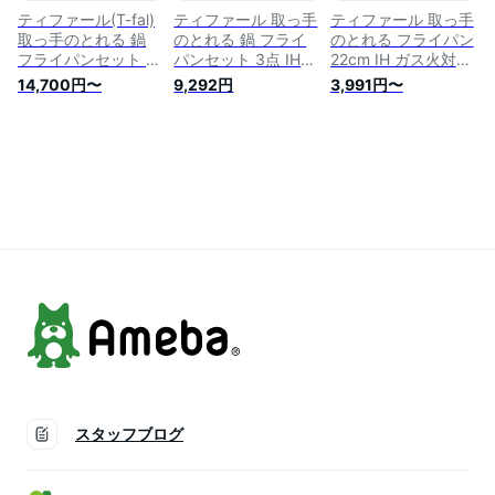
ウォックパン」
ティファール(T-fal)
ティファール 取っ手
ティファール 取っ手
L38377
取っ手のとれる 鍋
のとれる 鍋 フライ
のとれる フライパン
フライパンセット 7
パンセット 3点 IHガ
22cm IH ガス火対応
点セット IH ガス火
ス火対応 「インジニ
「インジニオ・ネオ
14,700円〜
9,292円
3,991円〜
対応 「インジニオ・
オ･ネオ IHルージュ･
IHマロンブラウン・
ネオ IHルージュ・ア
アンリミテッド」 レ
アンリミテッド フラ
ンリミテッド」 こび
ッド L38390
イパン」こびりつき
りつきにくい レッド
にくい ブラウン
L38395A
L38503
スタッフブログ