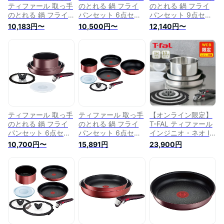
ティファール 取っ手
のとれる 鍋 フライ
のとれる 鍋 フライ
のとれる 鍋 フライ
パンセット 6点セッ
パンセット 9点セッ
パンセット 6点セッ
ト IH ガス火対応
ト IH ガス火対応
10,183円〜
10,500円〜
12,140円〜
ト IH ガス火対応
「インジニオ・ネオ
「インジニオ・ネオ
「インジニオ・ネオ
IHハードチタニウ
IHマロンブラウン・
IHブルーマーキーズ
ム・アンリミテッ
アンリミテッド」 こ
・アンリミテッド」
ド」 こびりつきにく
びりつきにくい ブラ
こびりつきにくい ブ
い ブラック L38991
ウン L38591
ルー L77991
ティファール 取っ手
ティファール 取っ手
【オンライン限定】
のとれる 鍋 フライ
のとれる 鍋 フライ
T-FAL ティファール
パンセット 6点セッ
パンセット 6点セッ
インジニオ・ネオ IH
ト IH ガス火対応
ト IH ガス火対応
ステンレス ブリエ・
10,700円〜
15,891円
23,900円
「インジニオ・ネオ
「インジニオ・ネオ
アンリミテッド セッ
IHマロンブラウン・
IHルージュ・アンリ
ト10 L97093 （ガス
アンリミテッド」 こ
ミテッド」 こびりつ
火・IH対応）【取っ
びりつきにくい ブラ
きにくい レッド
手が取れる 取っ手の
ウン L38593
L38391 + 炒め鍋
取れる フライパン
26cm 深型 中華鍋 IH
セット キッチン レ
ガス火対応 「インジ
ビューキャンペー
ニオ・ネオ IHルージ
ン】
ュ・アンリミテッド