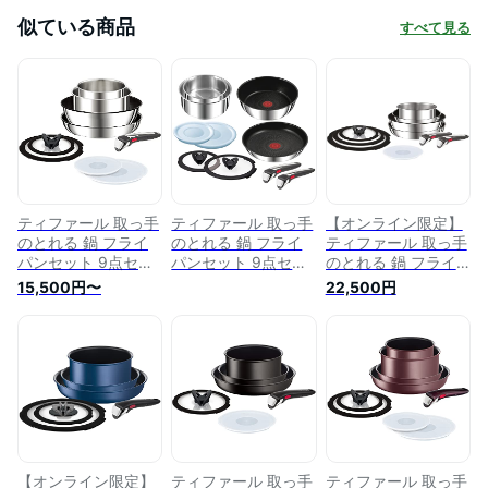
似ている商品
すべて見る
ティファール 取っ手
ティファール 取っ手
【オンライン限定】
のとれる 鍋 フライ
のとれる 鍋 フライ
ティファール 取っ手
パンセット 9点セッ
パンセット 9点セッ
のとれる 鍋 フライ
ト IH ガス火対応
ト IH ガス火対応
パンセット 10点セッ
15,500円〜
22,500円
「インジニオ・ネオ
「インジニオ・ネオ
ト IH ガス火対応 専
IHステンレス・アン
IHステンレス・アン
用取っ手2本付き
リミテッド」 こびり
リミテッド」 こびり
PFOAなどの有害物
つきにくい ステンレ
つきにくい ステンレ
質不使用 「インジニ
ス L97090
ス L97090 + 専用取
オ・ネオ IHステンレ
っ手 ハンドル プレ
ス ブリエ・アンリミ
ミアム インジニオ・
テッド」 こびりつき
ネオ L98630
にくさ長持ち ステン
レス L97093
【オンライン限定】
ティファール 取っ手
ティファール 取っ手