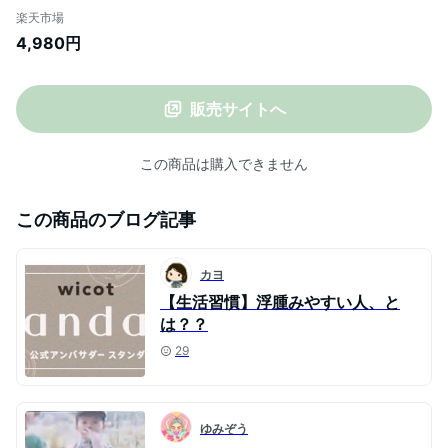
ッサージ器 充電式 シェイプアップ 温感マ
楽天市場
ッサージ 発熱 腰サポーター お腹ダイエッ
4,980円
トグッズ 引き締め 産後 振動 腰の痛み
販売サイトへ
この商品は購入できません
この商品のブログ記事
カヨ
【生活習慣】浮腫みやすい人、と
は？？
29
ゆみぞう