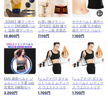
ートベルト 椎間板
温め 電動腰ベルト
コルセット レディー
簡単操作 贈り物 健
ス ぽっこりお腹 引
康母の日 新生活家電
き締め 産後
【EMS】腰マッサー
お買い物マラソン
サウナベルト 発汗ベ
ジャー EMS腹筋ベル
【P5倍】温熱 腰マ
ルト お腹 引き締め
ト 温熱 腰マッサー
ッサージ器 充電式
発汗 サウナ ベルト
ジ器 充電式 電動 温
電動 温感マッサージ
シェイプアップベル
10,800円
7,110円
1,100円
感マッサージ 腰サポ
発熱 腰サポーター
ト お腹周り ウエス
ーター 腰ベルト 温
ダイエット器具 お腹
ト くびれ ぽっこり
め 健康 グッズ 軽量
周り 加熱 振動 ヒー
腹巻き 腰 サポータ
電動 家電 解消グッ
ター ストレス解消
ー 男性 女性
ズ 振動 赤外線療法
腰の痛み 緩和 改善
ストレス解消 筋肉痛
温め 電動腰ベルト
腰痛 フィットマッサ
簡単操作 贈り物 健
ージャー マッサージ
康母の日 新生活家電
機 電動腰ベルト 誕
生日 ギフト
EMS 腹筋ベルト ジ
[シュアナウ] ダイエ
[シュアナウ] ダイエ
ェルシート不要 usb
ットベルト レディー
ットベルト レディー
充電式 6種類モード
ス ウエストトリマー
ス ウエストトリマー
腹筋マシン 腰マッサ
ベルト 発汗 加圧ベ
ベルト 発汗 加圧ベ
3,200円
1,700円
1,700円
ージ器 腹筋パッド
ルト 腰用サポーター
ルト 腰用サポーター
腹筋 トレーニング
薄手 サウナベルト
薄手 サウナベルト
ウエストベルト 筋ト
お腹ダイエット 引き
お腹ダイエット 引き