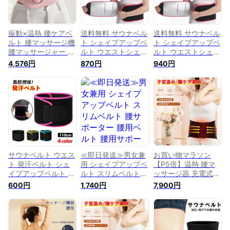
振動×温熱 腰ケアベ
送料無料 サウナベル
送料無料 サウナベル
ルト 腰マッサージ機
ト シェイプアップベ
ト シェイプアップベ
腰マッサージャー ラ
ルト ウエストシェイ
ルト ウエストシェイ
イト付き 腹筋ベルト
パー 男女兼用 発汗
パー 男女兼用 発汗
4,576円
870円
940円
温熱 生理痛 サポー
ダイエット コルセッ
ダイエット コルセッ
ター 腰ベルト 筋膜
ト 腹巻き 引き締め
ト 腹巻き 引き締め
温め リリース 健康
腰 お腹 腹筋
腰 お腹 腹筋
腰 ベルト 引き締め
産後 振動 腰の痛み
お腹 ギフト プレゼ
ント 誕生日 可愛い
解消グッズ
サウナベルト ウエス
≪即日発送≫男女兼
お買い物マラソン
ト 発汗ベルト シェ
用 シェイプアップベ
【P5倍】温熱 腰マ
イプアップベルト 加
ルト スリムベルト
ッサージ器 充電式
圧ベルト メンズ レ
腰サポーター 腰用ベ
電動 温感マッサージ
600円
1,740円
7,900円
ディース ダイエット
ルト 腰用サポーター
発熱 腰サポーター
コルセット 腹巻き
腰ベルト 骨盤ベルト
ダイエット器具 お腹
引き締め 腰 お腹 腹
サポーター 腰コルセ
周り 加熱 振動 ヒー
筋 くびれ
ット ベルト 腰椎 コ
ター ストレス解消
ルセット 腹巻 サポ
腰の痛み 緩和 改善