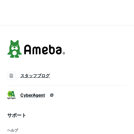
レ フィットネス ダ
締め 腹筋ベルト シ
締め 腹筋ベルト シ
イエット くびれ ぽ
ェイプアップベルト
ェイプアップベルト
っこりお腹 脇腹 シ
スポーツ腹巻き
スポーツ腹巻き
ェイプアップ エクサ
サイズ メンズ レデ
ィース 男女兼用
スタッフブログ
CyberAgent
サポート
ヘルプ