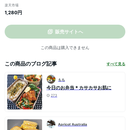
イソフラボン 置き換え ダイエット 食品 食
楽天市場
物繊維 ロカボ 冷凍パン たんぱく質 タンパ
1,280円
ク質 プロテイン 糖質カット 低GI ケト
販売サイトへ
この商品は購入できません
この商品のブログ記事
すべて見る
もも
今日のお弁当＊カサカサお肌に
273
Apricot Australia