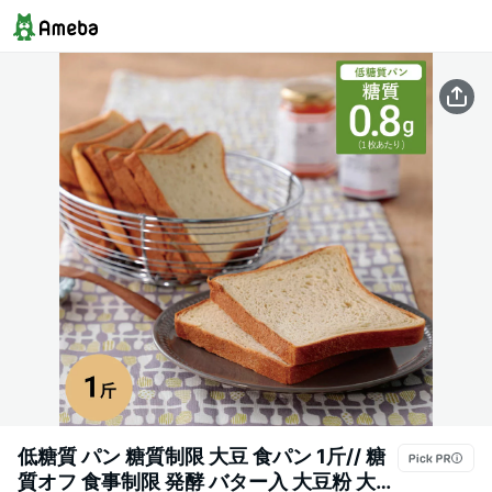
低糖質 パン 糖質制限 大豆 食パン 1斤// 糖
質オフ 食事制限 発酵 バター入 大豆粉 大豆