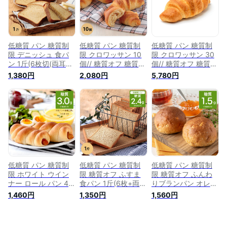
食品 食物繊維 ロカ
質 たんぱく質 低GI
繊維 ロカボ 冷凍パ
ボ 冷凍パン 個包装
ケト 冷凍パン
ン たんぱく質 プロ
テイン まとめ買い
低糖質 パン 糖質制
低糖質 パン 糖質制
低糖質 パン 糖質制
限 デニッシュ 食パ
限 クロワッサン 10
限 クロワッサン 30
ン 1斤(6枚切(両耳
個// 糖質オフ 糖質カ
個// 糖質オフ 糖質カ
込))// 糖質オフ トー
ット デニッシュ 食
ット デニッシュ 食
1,380円
2,080円
5,780円
スト 食物ファイバー
物ファイバー オーツ
物ファイバー オーツ
オーツ 置き換え ダ
置き換え ダイエット
置き換え ダイエット
イエット 食品 食物
食品 食物繊維 朝食
食品 食物繊維 朝食
繊維 朝食 冷凍パン
パン 冷凍パン たん
パン 冷凍パン たん
たんぱく質 タンパク
ぱく質 タンパク質
ぱく質 タンパク質
質 食事制限 食物繊
食事制限 食物繊維
食事制限 食物繊維
維 ローカーボ ロカ
ローカーボ ロカボ
ローカーボ ロカボ
ボ
低GI
低GI
低糖質 パン 糖質制
低糖質 パン 糖質制
低糖質 パン 糖質制
限 ホワイト ウイン
限 糖質オフ ふすま
限 糖質オフ ふんわ
ナー ロール パン 4
食パン 1斤(6枚+両端
りブランパン オレン
個// 糖質オフ 糖質カ
つき)// ブランパン
ジ 10個// 糖質カット
1,460円
1,350円
1,560円
ット 食事パン 白い
ふすまパン ふすま粉
ふすまパン ふすま粉
パン ウィンナー 食
置き換え ダイエット
ブラン オレンジピー
物ファイバー オーツ
食品 食物繊維 タン
ル 置き換え ダイエ