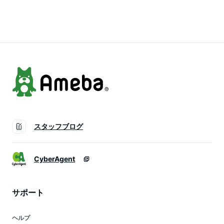
置き換え ダイエット
パク質 たんぱく質
ット食品 朝食 通販
朝食 食品 食物繊維
糖質カット サンドイ
食物繊維 たんぱく質
タンパク質 たんぱく
ッチ トース アレン
タンパク質 ロカボ
質 低GI ロカボ 冷凍
ジ 朝食 ロカボ 冷凍
低GI ケト 冷凍パン
パン
パン
スタッフブログ
CyberAgent
サポート
ヘルプ