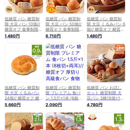
低糖質 パン 糖質制
低糖質 パン 糖質制
低糖質 パン 糖質制
限 大豆 パン 10個//
限 大豆 パン 50個//
限 大豆 くるみパン 6
糖質オフ 食事制限
糖質オフ 食事制限
個// 糖質オフ 糖質オ
発酵 バター入 大豆
発酵 バター入 大豆
フ 発酵 バター タン
1,480円
6,710円
1,480円
粉 大豆食品 イソフ
粉 大豆食品 イソフ
パク質 たんぱく質
ラボン 置き換え ダ
ラボン 置き換え ダ
プロテイン 朝食 大
イエット 食品 食物
イエット 食品 食物
豆粉 クルミ 胡桃 イ
繊維 ロカボ たんぱ
繊維 ロカボ たんぱ
ソフラボン オーツ
く質 タンパク質 プ
く質 タンパク質 プ
置き換え ダイエット
ロテイン 個包装 糖
ロテイン 個包装 糖
食品 食物繊維 ロカ
質カット 冷凍パン
質カット 冷凍パン
ボ 冷凍パン 個包装
ケト
ケト
低糖質 パン 糖質制
低糖質 パン 糖質制
低糖質 パン お試し
限 大豆 くるみパン
限 プレミアム 食パ
セット 糖質制限 大
24個// 糖質オフ 糖質
ン 1.5斤×1本 (8枚切
豆パン 3種16個+1斤
オフ 発酵 バター タ
+両耳)// 糖質オフ 厚
(ロールパン10個・食
5,660円
2,090円
4,780円
ンパク質 たんぱく質
切り 高級食パン 食
パン1斤・くるみパン
プロテイン 朝食 大
物ファイバー こんに
6個)// 糖質オフ 発酵
豆粉 クルミ 胡桃 イ
ゃく 置き換え ダイ
バター 大豆 イソフ
ソフラボン オーツ
エット 食品 食物繊
ラボン 置き換え ダ
置き換え ダイエット
維 ロカボ タンパク
イエット 食品 食物