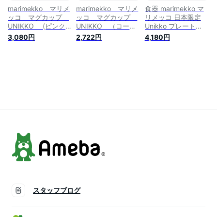
marimekko マリメ
marimekko マリメ
食器 marimekko マ
ッコ マグカップ
ッコ マグカップ
リメッコ 日本限定
UNIKKO (ピンク×
UNIKKO （コーラ
Unikko プレート
ベージュ)
ルピンク）
13.5cm 品
3,080円
2,722円
4,180円
No.831(71) 【日本
No.130(71)【日本限
番:52259473807
限定】
定】
スタッフブログ