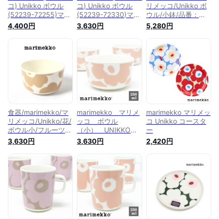
コ) Unikko ボウル
コ) Unikko ボウル
リメッコ/Unikko ボ
(52239-72255)マリ
(52239-72330)マリ
ウル/小鉢/品番：
メッコ正規取扱店
メッコ正規取扱店
52219470638
4,400円
3,630円
5,280円
食器/marimekko/マ
marimekko マリメ
marimekko マリメッ
リメッコ/Unikko/花/
ッコ ボウル
コ Unikko コースタ
ボウル小/フルーツボ
（小） UNIKKO
ー
ウル/小鉢/品番：
No.130(71)（コーラ
3,630円
3,630円
2,420円
52209470400
ルピンク）