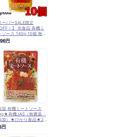
スーパーSALE限定
%OFF！】 光食品 有機ミ
ソース 140g 10個 無添
ヒカリ 有機JAS 有機 オ
496円
ニック organic パスタ
ース ソース パスタ ミー
ソース グラタン ラザニア
ムレツ オムライス コロッ
 カレー ミートパイ 送料
料
添加 有機ミートソース
40g★有機JAS（無農薬・
添加）★ひかり食品★2個
でネコポス便可
5円