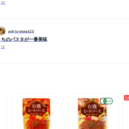
20
aoji to onaga23
うちのパスタが一番美味
19