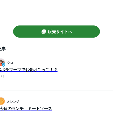
】
販売サイトへ
記事
クロ
ポポラマーマでお化けごっこ！？
78
オレンジ
#今日のランチ ミートソース