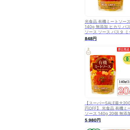
光食品 有機ミートソー
140g 無添加 ヒカリ パ
ソース ソース パスタ ミ
トソース
848円
【スーパーSALE最大200
円OFF】 光食品 有機ミ
ソース 140g 20個 無添
ヒカリ 有機JAS 有機 オ
5,980円
ニック organic パスタ
ス ソース パスタ ミート