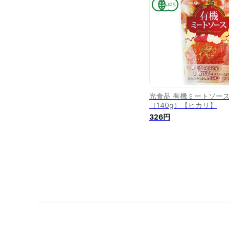
ース グラタン ラザニア 
ムレツ オムライス コロ
カレー ミートパイ 送料
ランキング
光食品 有機ミートソー
（140g）【ヒカリ】
326円