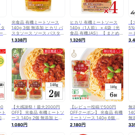
ス
光食品 有機ミートソース
ヒカリ 有機ミートソース
【
スタ
140g 3個 無添加 ヒカリ パ
140g（1人前） × 4袋［光
5
ー
スタソース ソース パスタ
食品 有機JAS］ 【 まとめ買
ート
ミートソース
い 】
加 
1,338円
1,326円
3,
ーガ
ソ
ト
オ
ケ
無
0
【大感謝祭！最大2000円
【レビュー投稿で500円
無
ート
OFF】 光食品 有機ミートソ
OFFクーポン】 光食品 有機
1
加
ース 140g 2個 無添加 ヒカ
ミートソース 140g 6個 保
無
ーガ
リ 有機JAS 有機 オーガニッ
存料 香料 着色料 化学調味
ま
1,080円
2,180円
33
ソー
ク organic パスタソース ソ
料 増粘剤 たんぱく加水分解
ソ
ース パスタ ミートソース
物 酵母エキス 無添加 ヒカ