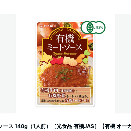
ース 140g（1人前）［光食品 有機JAS］【有機 オー