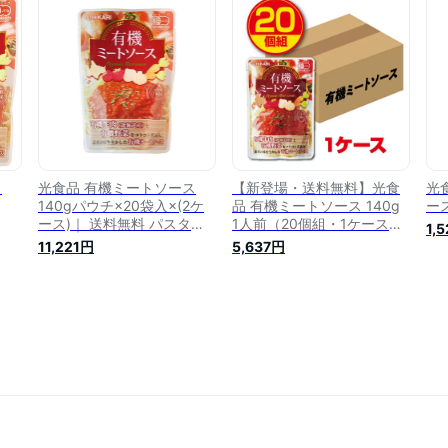
オ
グラタン ラザニア オムレツ
リ 有機JAS 有機 オーガニッ
ッケ
オムライス コロッケ カレー
ク ソース パスタ ミートソ
無料
ミートパイ 送料無料 ランキ
ース グラタン オムレツ オ
ング
ムライス 送料無料 ランキン
グ
ス
光食品 有機ミートソース
【新登場・送料無料】光食
光
140gパウチ×20袋入×(2ケ
品 有機ミートソース 140g
ース
ース)｜ 送料無料 パスタソ
1人前（20個組・1ケース）
1,
ース パスタ レトルト 有機
有機JAS認定 レトルトパウ
11,221円
5,637円
JAS
チタイプ オーガニック 北海
道産有機牛肉 有機野菜使用
化学調味料不使用 パスタソ
ース