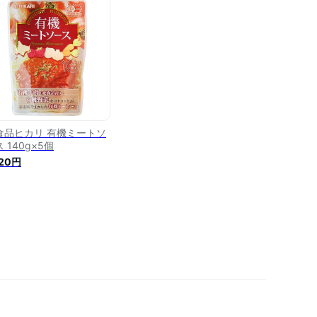
食品ヒカリ 有機ミートソ
 140g×5個
520円