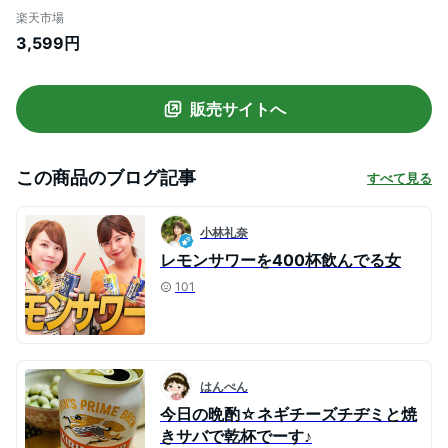
チューハイ ケース 詰め合わせ サワー レモ
楽天市場
ンサワー缶 24本 本しぼり AIB
3,599円
販売サイトへ
この商品のブログ記事
すべて見る
小林礼奈
レモンサワーを400杯飲んでる女
101
はんぺん
今日の晩酌☆ネギチーズチヂミと焼
きサバで乾杯でーす♪