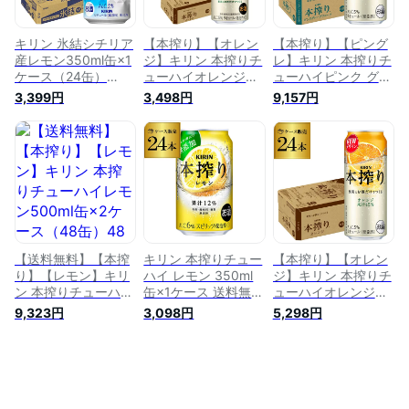
キリン 氷結シチリア
【本搾り】【オレン
【本搾り】【ピング
産レモン350ml缶×1
ジ】キリン 本搾りチ
レ】キリン 本搾りチ
ケース（24缶）
ューハイオレンジ
ューハイピンク グレ
KIRIN チューハイ サ
350ml缶×1ケース
ープフルーツ 500ml
3,399円
3,498円
9,157円
ワー レモンサワー缶
（24缶）24本 本し
缶×2ケース（48缶）
24本 レモンサワー
ぼり [KIRIN][本絞り]
チューハイ ケース
AIB
[チューハイ][サワー]
詰め合わせ サワー
[長S]
レモンサワー KIRIN
本絞り 本しぼり 長S
【送料無料】【本搾
キリン 本搾りチュー
【本搾り】【オレン
り】【レモン】キリ
ハイ レモン 350ml
ジ】キリン 本搾りチ
ン 本搾りチューハイ
缶×1ケース 送料無料
ューハイオレンジ
レモン500ml缶×2ケ
（24本）1本あたり
500ml缶×1ケース
9,323円
3,098円
5,298円
ース（48缶）48本
118円(税別) KIRIN
（24缶） KIRIN 本絞
[KIRIN][本絞り][チュ
本絞り チューハイ
り チューハイ サワ
ーハイ][サワー] レモ
サワー レモンサワー
ー 24本 本しぼり 長
ンサワー缶 本しぼり
24本 RSL あす楽
S
長S [レモンサワー]
[スコスコ][スイスイ]