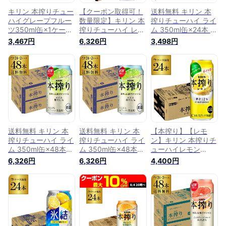
キリン 本搾りチュー
【クーポン取得可！
送料無料 キリン 本
ハイグレープフルー
数量限定】キリン 本
搾りチューハイ ライ
ツ350ml缶×1ケース
搾りチューハイ レモ
ム 350ml缶×24本 1
（24本）チューハイ
ン 350ml缶×2ケース
ケース KIRIN 本絞り
3,467円
6,326円
3,498円
ケース 詰め合わせ
（48缶）48本 KIRIN
チューハイ サワー
サワー KIRIN 本絞り
本搾り チューハイ
ライム AIB
本しぼり AIB
サワー レモン 送料
無料 レモンサワー
レモンサワー缶 本し
ぼり AIB
送料無料 キリン 本
送料無料 キリン 本
【本搾り】【レモ
搾りチューハイ ライ
搾りチューハイ ライ
ン】キリン 本搾りチ
ム 350ml缶×48本
ム 350ml缶×48本
ューハイレモン
(24本×2ケース)
(24本×2ケース)
500ml缶×1ケース
6,326円
6,326円
4,400円
KIRIN 本絞り チュー
KIRIN 本絞り チュー
（24缶）[KIRIN][本
ハイ ケース 詰め合
ハイ ケース 詰め合
絞り][チューハイ][サ
わせ サワー ライム
わせ サワー ライム
ワー] レモンサワー
AIB
AIB
缶 24本 長S [レモン
サワー][スコスコ][ス
イスイ]