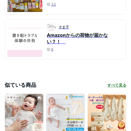
33
そま子
Amazonからの荷物が届かな
い？！
8
似ている商品
すべて見る