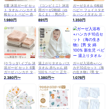
6重 沐浴ガーゼ セッ
《コンビミニ》沐浴
ガーゼタオル 6枚組
ト タオル ハンカチ 6
用ガーゼ2枚組（ゆ
ベビー フェイスタオ
枚セット ベビー 赤
るくま） : 男の子 女
ル ハンドタオル ガ
ちゃん 新生児 ガー
の子 | ガーゼハンカ
ーゼタオル ガーゼハ
1,980円
891円
1,350円
ゼタオル ガーゼハン
チ 赤ちゃん ベビー
ンカチ キッズ ルー
カチ 沐浴布 湯上り
かわいい 沐浴ガーゼ
プ付 6重 保育園
綿100％ 吸水速乾 ガ
沐浴 ハンカチ タオ
25*25cm 綿 綿
ーゼ 保育園 幼稚園
ル お風呂 ガーゼタ
100％ 入園準備 新生
くすみカラー 大 小
オル 出産準備 ベビ
児 バスタオル 赤ち
敏感肌 ふんわり
ー用品 綿100 沐浴タ
ゃん よだれふき 食
オル バスタオル【プ
事 沐浴 出産祝 柔ら
レゼント】【新生
かく 吸水
児】
(ケラッタ) イブル 沐
湯上がりタオル バス
ガーゼ入浴布+ハン
浴ガーゼ セット 6重
タオル 赤ちゃん 綿
カチ10点セット（海
ガーゼ ハンカチ タ
100％ ベビー 正方形
の生き物）[男 女 綿
オル ガーゼハンカチ
ガーゼタオル 湯上り
100% 新生児 ベビー
2,380円〜
1,380円〜
1,076円
ベビー 赤ちゃん 新
タオル ベビー くす
湯上りタオル ハンカ
生児 出産祝い 沐浴
みカラー 無地/レー
チ ガーゼハンカチ
布 幼稚園 保育園 く
ス縁取り 沐浴ガーゼ
沐浴ガーゼ 入浴布
すみカラー 6枚セッ
吸水性 子供 新生児
ガーゼセット 沐浴
ト 10枚セット ホワ
ベビーバス 6重ガー
お風呂]
イト グレー ピンク
ゼ おくるみ【1枚/3
グリーン ベージュ
枚セット】ガーゼケ