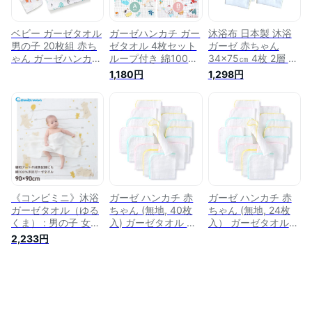
大 小
ット
ベビー ガーゼタオル
ガーゼハンカチ ガー
沐浴布 日本製 沐浴
男の子 20枚組 赤ち
ゼタオル 4枚セット
ガーゼ 赤ちゃん
ゃん ガーゼハンカチ
ループ付き 綿100％
34×75㎝ 4枚 2層 ベ
2層ガーゼ ベビー用
あかちゃん 6重ガー
ビー 無地 白 新生児
1,180円
1,298円
ガーゼ 沐浴布 ベビ
ゼハンカチ 赤ちゃん
ガーゼ 沐浴用 沐浴
ービブ 綿100％ 柔ら
沐浴ガーゼ ベビーガ
バスタオル ガーゼタ
かい 子供 沐浴用ガ
ーゼ 口拭きタオル
オル ベビーガーゼ
ーゼ 新生児 口拭き
ループ付きタオル 保
タオル 30*30㎝
育園 肌に優しい ベ
ビー タオル 出産祝
い コットン 入園準
備 おしぼりタオル
保育園 ガーゼハンカ
チ
《コンビミニ》沐浴
ガーゼ ハンカチ 赤
ガーゼ ハンカチ 赤
ガーゼタオル（ゆる
ちゃん (無地, 40枚
ちゃん (無地, 24枚
くま） : 男の子 女の
入) ガーゼタオル 沐
入） ガーゼタオル
子 | ベビーガーゼタ
浴布 ダブルガーゼ
沐浴布 ダブルガーゼ
2,233円
オル バスタオル 赤
ホワイト よだれかけ
ホワイト よだれかけ
ちゃん ベビー 沐浴
吸水速乾 100%綿 柔
吸水速乾 100%綿 柔
タオル 沐浴 お風呂
らかい 2重ガーゼ 新
らかい 2重ガーゼ 新
タオル ガーゼタオル
生児 保育園
生児 保育園
ベビーグッズ ベビー
30*30cm
30*30cm
用品 綿100 子供 身