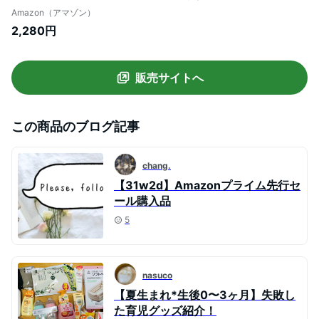
ガーゼタオル 赤ちゃん ガーゼハンカチ フ
Amazon（アマゾン）
ェイスタオル ベビータオル 沐浴布
2,280円
販売サイトへ
この商品のブログ記事
chang.
【31w2d】Amazonプライム先行セ
ール購入品
5
nasuco
【夏生まれ*生後0〜3ヶ月】失敗し
た育児グッズ紹介！