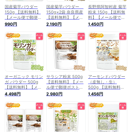
国産菊芋パウダー
国産菊芋パウダー
長野県阿智村産 菊芋
150g 【送料無料】
150g×2袋 奈良県産
粉末 150g 【送料無
【メール便で郵便ポ
【送料無料】【メー
料】【メール便で郵
ストにお届け】【代
ル便で郵便ポストに
便ポストにお届け】
990円
2,190円
1,450円
引不可】【時間指定
お届け】【代引不
【代引不可】【時間
不可】 国内加工殺菌
可】【時間指定不
指定不可】 国内加工
品 [04] NICHIGA(ニ
可】 国内加工殺菌品
殺菌品 国産菊芋パウ
チガ)
[05] NICHIGA(ニチ
ダー イヌリン含有
ガ)
[04] NICHIGA(ニチ
ガ)
オーガニック モリン
サラシア粉末 500g
アーモンドパウダー
ガ パウダー 500g
【送料無料】【メー
（皮無し・生）
【送料無料】【メー
ル便で郵便ポストに
500g 【送料無料】
ル便で郵便ポストに
お届け】【代引不
【メール便で郵便ポ
4,498円
2,980円
1,456円
お届け】【代引不
可】【時間指定不
ストにお届け】【代
可】【時間指定不
可】 国内加工殺菌品
引不可】【時間指定
可】 国内殺菌粉末加
[01] NICHIGA(ニチ
不可】 国内製造
工 [01] NICHIGA(ニ
ガ)
[05] NICHIGA(ニチ
チガ)
ガ)