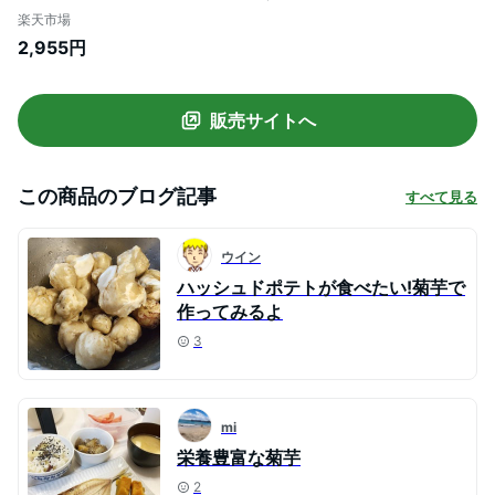
可】【時間指定不可】 国内加工殺菌品
楽天市場
[05] NICHIGA(ニチガ)
2,955円
販売サイトへ
この商品のブログ記事
すべて見る
ウイン
ハッシュドポテトが食べたい!菊芋で
作ってみるよ
3
mi
栄養豊富な菊芋
2