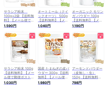
サラシア粉末
オートミール（クイ
オーガニック モリン
100g×2袋 【送料無
ックオーツ） 500g
ガ パウダー 100g
料】【メール便で郵
【送料無料】【メー
【送料無料】【メー
便ポストにお届け】
ル便で郵便ポストに
ル便で郵便ポストに
1,590円
1,040円
1,190円
【代引不可】【時間
お届け】【代引不
お届け】【代引不
指定不可】 国内加
可】【時間指定不
可】【時間指定不
工殺菌品 [05]
可】 国内製造 [05]
可】 国内殺菌粉末加
NICHIGA(ニチガ)
NICHIGA(ニチガ)
工 [04] NICHIGA(ニ
チガ)
サラシア粉末 100g
国産 たまねぎの皮パ
アーモンドパウダー
【送料無料】【メー
ウダー 300g 【送料
（皮無し・生）
ル便で郵便ポストに
無料】【メール便で
150g 【送料無料】
お届け】【代引不
郵便ポストにお届
【メール便で郵便ポ
1,030円
1,980円
798円
可】【時間指定不
け】【代引不可】
ストにお届け】【代
可】 国内加工殺菌品
【時間指定不可】 ケ
引不可】【時間指定
[04] NICHIGA(ニチ
ルセチン [05]
不可】 国内製造
ガ)
NICHIGA(ニチガ)
[05] NICHIGA(ニチ
ガ)