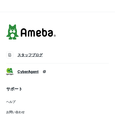
和ギフト アイス ア
プレゼント アイスク
イス アイスクリーム
イスクリーム スイー
リーム スイーツ メ
スイーツ ジェラート
ツ ジェラート メー
ーカー直送 item-ice-
メーカー直送 ice-
カー直送 ice-
4set-mhkg
genmaicha
houjicha
スタッフブログ
CyberAgent
サポート
ヘルプ
お問い合わせ