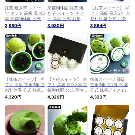
抹茶 焼き芋 スイー
京都利休園 抹茶 焼
【お茶スイーツ】 ギ
ツ ギフト 高級 寛永3
き芋 スイーツ ギフ
フト 高級 寛永3年 京
年 京都利休園 公式
ト 高級 公式 お茶ア
都利休園 公式 お茶
お茶アイス 芋アイス
イス 芋アイス 4段階
アイス 濃すぎるセッ
3,980円
3,980円
3,564円
4段階抹茶と芋しみ
抹茶と芋しみずコラ
ト まったり黒ほうじ
ずコラボアイス×2個
ボアイス×2個(計6
アイス100とまった
(計6個) お歳暮 母の
個) お歳暮 母の日 父
り宇治抹茶アイス
日 父の日 お中元 贈
の日 お中元 贈り物
100 セット お歳暮
り物 贈答品 プレゼ
贈答品 プレゼント
母の日 父の日 お中
ント アイスクリーム
アイスクリーム スイ
元 贈り物 贈答品 プ
スイーツ お茶ギフト
ーツ お茶ギフト R-
レゼント アイスクリ
メーカー直送 R-ICE-
ICE-40
ーム 計6個入り メー
40
カー直送 item-ice-
6set-m100h100
【抹茶スイーツ】 ギ
【お茶スイーツ】 ギ
抹茶スイーツ 高級
フト 高級 寛永3年 京
フト 高級 寛永3年 京
寛永3年 京都利休園
都利休園 公式 抹茶
都利休園 公式 宇治
公式 抹茶アイス は
アイス 濃すぎる 高
抹茶 黒ほうじ プレ
んなりまったり4段
4,320円
4,320円
4,320円
級抹茶使用 石臼挽き
ミアム お茶アイス
階の宇治抹茶アイス
極濃宇治抹茶アイス
セット アイスクリー
食べ比べ お歳暮 母
6個入り お歳暮 母の
ム スイーツ お歳暮
の日 お中元 贈り物
日 父の日 お中元 贈
母の日 父の日 お中
贈答品 プレゼント
り物 贈答品 プレゼ
元 贈り物 贈答品 プ
お茶ギフト お取り寄
ント お茶ギフト ア
レゼント お茶ギフト
せ アイスクリーム
イスクリーム スイー
アイス2種類セット
スイーツ 抹茶パウダ