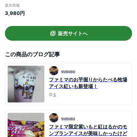
アイス4種類と芋しみずコラボアイス×2個
楽天市場
(計6個) お歳暮 母の日 父の日 お中元 贈り
3,980円
物 贈答品 プレゼント アイスクリーム スイ
ーツ お茶ギフト メーカー直送 R-ICE-39
販売サイトへ
この商品のブログ記事
gugugu
ファミマのお芋掘りからたべる牧場
アイス紅いも新登場！
6
gugugu
ファミマ限定紫いもと紅はるかのモ
ンブランアイスが美味しかったけど