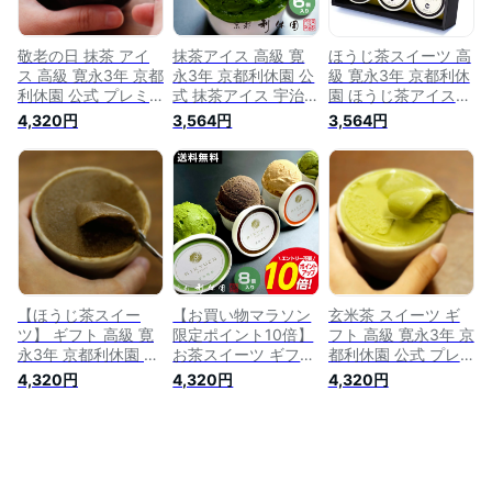
ツ ジェラート 抹茶
メーカー直送 item-
ー インスタ映え メ
パウダー メーカー直
ice-2set-matcha-
ーカー直送
送
houjicha
敬老の日 抹茶 アイ
抹茶アイス 高級 寛
ほうじ茶スイーツ 高
ス 高級 寛永3年 京都
永3年 京都利休園 公
級 寛永3年 京都利休
利休園 公式 プレミ
式 抹茶アイス 宇治
園 ほうじ茶アイス
アム宇治抹茶アイス
抹茶使用 濃すぎる
濃すぎる まったり黒
4,320円
3,564円
3,564円
宇治抹茶味8個入り
まったり宇治抹茶ア
ほうじアイス100 お
お歳暮 母の日 父の
イス100 お歳暮 母の
歳暮 母の日 父の日
日 お中元 贈り物 贈
日 父の日 贈り物 贈
贈り物 贈答品 プレ
答品 プレゼント ア
答品 プレゼント ア
ゼント アイスクリー
イスクリーム スイー
イスクリーム スイー
ム スイーツ ジェラ
ツ ジェラート お茶
ツ ジェラート お茶
ート お茶ギフト 計6
ギフト 和ギフト 抹
ギフト 計6個入り メ
個入り メーカー直送
茶スイーツ メーカー
ーカー直送 item-ice-
item-ice-houji100-6
直送 ice-matcha
matcha100-6
【ほうじ茶スイー
【お買い物マラソン
玄米茶 スイーツ ギ
ツ】 ギフト 高級 寛
限定ポイント10倍】
フト 高級 寛永3年 京
永3年 京都利休園 公
お茶スイーツ ギフト
都利休園 公式 プレ
式 プレミアム ほう
高級 寛永3年 京都利
ミアム 玄米茶アイス
4,320円
4,320円
4,320円
じ茶アイス お歳暮
休園 公式 お茶 アイ
玄米茶味8個入り お
母の日 父の日 お中
ス 4種類 抹茶 ほうじ
歳暮 母の日 父の日
元 贈り物 贈答品 プ
茶 紅茶 玄米茶 お歳
お中元 贈り物 贈答
レゼント お茶ギフト
暮 お中元 母の日 父
品 プレゼント お茶
黒ほうじ味 8個入り
の日 贈り物 贈答品
ギフト 和ギフト ア