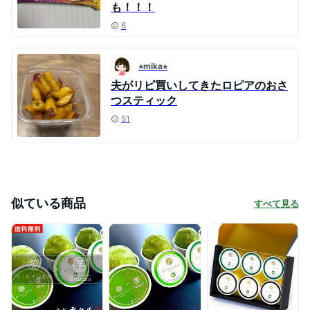
も！！！
6
⭐︎mika⭐︎
夫がリピ買いしてきたロピアのおさ
つスティック
51
似ている商品
すべて見る