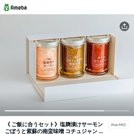
《 ご飯に合うセット》塩麹漬けサーモン
ごぼうと紫蘇の南蛮味噌 コチュジャン ★