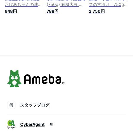
おばあちゃんの味
(750g) 有機大豆 発
スの古漬け 750g
1kg ぬか床 糠床 ぬ
酵 乳酸菌 腸活 美味
古漬け ぬか漬け
948円
788円
2,750円
か漬け 植物性乳酸菌
しい おすすめ 熟成
糠漬け 昭和ホン
乳酸菌 乳酸発酵 ポ
芳醇 大豆 酵母 植物
ポ 乳酸菌 ヌカ漬
イント消化 発酵食品
性乳酸菌 発酵食品
け 送料無料 レタ
ぬかどこ 漬物 樽の
長期 熟成 こうじ 麹
ーパックでポストに
味 熟成 ぬか床 ぬか
天日塩 オーガニック
投函
糠漬け
添加物不使用
スタッフブログ
CyberAgent