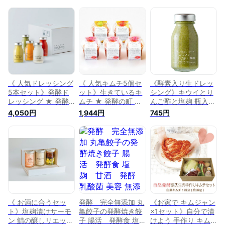
《 人気ドレッシング
《 人気キムチ5個セ
《酵素入り生ドレッ
5本セット》発酵ド
ット》生きているキ
シング》キウイとり
レッシング ★ 発酵
ムチ ★ 発酵の町 朽
んご酢と塩麹 瓶入
の町 朽木の森
木の森 10％Iam テン
130g ★ 発酵の町 朽
4,050円
1,944円
745円
10％Iam テンパーセ
パーセントアイアム
木の森 10％Iam テン
ントアイアム 次世代
次世代漬物 発酵食品
パーセントアイアム
漬物 発酵食品 乳酸
乳酸菌 無添加 発酵
次世代漬物 発酵食品
菌 無添加 発酵菌 腸
菌 腸活 和え物 サラ
乳酸菌 無添加 発酵
活 和え物 サラダ 贈
ダ 贈り物 ギフト プ
菌 腸活 和え物 サラ
り物 ギフトボックス
レゼント《冷蔵便で
ダ 贈り物 ギフト プ
入り プレゼント《冷
配送可／常温便・冷
レゼント《 クール便
蔵便で配送可／常温
凍便は配送不可》
》
便・冷凍便は配送不
可》
《 お酒に合うセッ
発酵 完全無添加 丸
《お家で キムジャン
ト》塩麹漬けサーモ
亀餃子の発酵焼き餃
×1セット》自分で漬
ン 鯖の醸しリエット
子 腸活 発酵食 塩
けよう 手作り キム