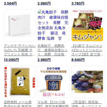
奈良漬とチーズとケ
麹 甘酒 発酵 乳酸
チセット ★ 白菜 1/2
3,564円
2,980円
3,780円
ール (漬物の米油漬
菌 美容 無添加餃子
株×2=1株分 洪先生
け) ★ 発酵の町 朽木
の キムチ教室 漬け
の森 10％Iam テンパ
たて ベビーキムチ
ーセントアイアム 次
失敗なし 下ごしらえ
世代漬物 発酵食品
済 計量済 発酵 乳酸
乳酸菌 無添加 発酵
菌 無添加 本物 本格
菌 腸活 ギフト プレ
ヤンニョム 整腸 菌
ゼント《 クール便
活《冷蔵便限定／常
》
温便・冷凍便では配
送不可》
アンテナ 11-1 いちい
丸亀餃子 発酵肉
【お家で キムジャン
ちのいち 乳酸菌 サ
汁 健康味自慢セッ
×2セットとソルロン
プリメント 粉末 ス
ト 発酵 完全無添
スープ2袋】皆で漬
ティック ぬか床由来
加 丸亀水餃子 腸
けよう!手作りキムチ
13,090円
2,980円
8,640円
発酵菌 完全無添加
活 発酵食 塩麹 甘
2〜4人でシェア可
2g×30包 60g 2箱セ
酒 発酵 乳酸菌 美
★ 白菜 2株分 洪先生
ット
容 無添加餃子 健康
のキムチ教室 説明書
焼売 点心 麹 飲
付 失敗なし 計量済
茶 オーガニック
発酵 乳酸菌 無添加
小籠包 ラーメン
本物 本格 薬念 ヤン
ニョム 整腸 菌活
《冷蔵便限定／常温
便・冷凍便では配送
不可》
送料無料 メール便
マル有 【ひかり味
《常温便》無添加
熟成ぬか床 無添加
噌】 無添加有機味噌
漬物 キュウリとナ