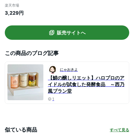
発酵の町 朽木の森 10％Iam テンパーセン
楽天市場
トアイアム 次世代漬物 発酵食品 乳酸菌 無
3,229円
添加 発酵菌 腸活 和え物 サラダ 贈り物 ギ
フト プレゼント《冷蔵便で配送可／常温
便・冷凍便は配送不可》
販売サイトへ
この商品のブログ記事
にゃおきよ
【鯖の醸しリエット】ハロプロのア
イドルが試食した発酵食品 ～西乃
風ブラン堂
1
似ている商品
すべて見る