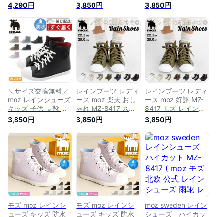
ディース 長靴 moz
ズ 靴 長靴 ショート
黒 ブラック カーキ
4,290円
3,850円
3,850円
モズ スニーカー レ
黒 白 ブラック ネイ
ネイビー 雨 防水 レ
インスニーカー ショ
ビー ホワイト カー
インブーツ レインス
ート 防水 防滑 軽量
キ ベージュ 防水 ハ
ニーカー 男の子 女
靴 黒 白 ブラック ネ
イカット 軽量 軽い
の子 おしゃれ 通学
イビー ホワイト ベ
雨の日 シンプル 雨
靴 モズ moz
ージュ ハイカット
靴 学校 通学 通勤 レ
mz7017
雨の日 シンプル 雨
インスニーカー スウ
靴 学校 通学 通勤 梅
ェーデン 北欧 ブラ
雨 晴雨兼用 雪 MZ-
ンド ギフト MZ-
8417 8017
8417 MZ-8427
＼サイズ交換無料／
レインブーツ レディ
レインブーツ レディ
moz レインシューズ
ース moz 楽天 おし
ース moz 好評 MZ-
キッズ 子供 長靴 ハ
ゃれ MZ-8417 スニ
8417 モズ レインシ
イカット スニーカー
ーカー モズ レイン
ューズ スニーカー
3,850円
3,850円
3,850円
黒 ブラック カーキ
シューズ 通勤 通学
おしゃれ 通勤 通学
雨 防水 レインブー
レインスニーカー 晴
レインスニーカー 晴
ツ レインスニーカー
雨兼用 滑りにくい
雨兼用 滑りにくい
男の子 女の子 おし
防水設計 履きやすい
防水設計 履きやすい
ゃれ 通学 靴 モズ
歩きやすい ハイカッ
歩きやすい ハイカッ
moz mz7017
ト ショートレインブ
ト ショートレインブ
ーツ 靴 シューズ 長
ーツ 靴 シューズ 長
靴
靴
モズ moz レインシ
モズ moz レインシ
moz sweden レイン
ューズ キッズ 防水
ューズ キッズ 防水
シューズ ハイカッ