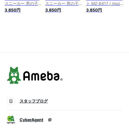
スニーカー 男の子
スニーカー 男の子
ト MZ-8417 ( moz
女の子 ハイカット
女の子 ハイカット
モズ 北欧 公式 レイ
3,850円
3,850円
3,850円
レインスニーカー レ
レインスニーカー レ
ンシューズ 雨靴 レ
ディース 軽量 ジュ
ディース 軽量 ジュ
ディース メンズ キ
ニア 子供靴 レイン
ニア 子供靴 レイン
ッズ スニーカー ハ
ブーツ おしゃれ か
ブーツ おしゃれ か
イカット スニーカー
わいい ショート 歩
わいい ショート 歩
風 防水 完全防水 一
きやすい 雨靴 小学
きやすい 雨靴 小学
体型 通学 通勤 通園 )
生 中学生 通学 長靴
生 中学生 通学 長靴
子供 ゴム紐 結ばな
子供 ゴム紐 結ばな
い 履きやすい 黒 ブ
い 履きやすい 黒 ブ
ラック サックス
ラック サックス
スタッフブログ
CyberAgent