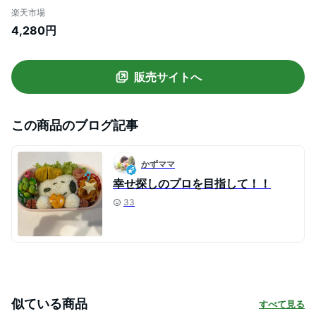
梅雨対策 通勤 通学 送り迎え お出かけ おし
楽天市場
ゃれ ブラック 黒 ベージュ 送料無料 moz
4,280円
8047
販売サイトへ
この商品のブログ記事
かずママ
幸せ探しのプロを目指して！！
33
似ている商品
すべて見る