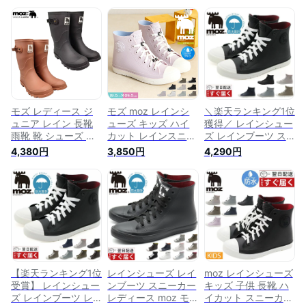
モズ レディース ジ
モズ moz レインシ
＼楽天ランキング1位
ュニア レイン 長靴
ューズ キッズ ハイ
獲得／ レインシュー
雨靴 靴 シューズ レ
カット レインスニー
ズ レインブーツ ス
インブーツ 通勤 通
カー ジュニア 子供
ニーカー レディース
4,380円
3,850円
4,290円
学 送り迎え 雨対策
靴 レインブーツ お
moz モズ 靴 長靴 シ
梅雨対策 カジュアル
しゃれ 男の子 女の
ョート 黒 白 ブラッ
シンプル ブラック
子 ショート 雨靴 梅
ク ネイビー ホワイ
黒 ブラウン 茶色 送
雨 小学生 通学 長靴
ト ベージュ 防水 ハ
料無料 moz 7018
子供 ゴム紐 履きや
イカット 軽量 軽い
すい 黒 ブラック ベ
雨の日 シンプル 雨
ージュ グレー
靴 学校 通学 通勤 レ
インスニーカー MZ-
8017
【楽天ランキング1位
レインシューズ レイ
moz レインシューズ
受賞】 レインシュー
ンブーツ スニーカー
キッズ 子供 長靴 ハ
ズ レインブーツ レ
レディース moz モ
イカット スニーカー