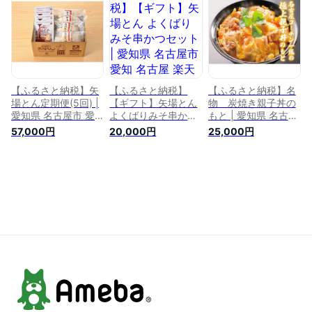
援品 返礼品 支援 返
返礼 お取り寄せグル
税 支援品 返礼品 支
礼 お礼の品 お取り
メ 取り寄せ グルメ
援 返礼 お礼の品 お
寄せグルメ 取り寄せ
お取り寄せ うなぎ
取り寄せグルメ 取り
グルメ お取り寄せ
国産 鰻 ウナギ 国産
寄せ グルメ お取り
食品 うなぎ ウナギ
鰻 国産うなぎ 蒲焼
寄せ 食品 名古屋め
鰻 魚介 魚介類 うな
き 魚介 魚介類 うな
し 名古屋名物 ご当
ぎ白焼き 白焼き
ぎ蒲焼き 鰻蒲焼き
地グルメ ご当地 セ
ット おかず
【ふるさと納税】矢
【ふるさと納税】
【ふるさと納税】名
場とん定期便(5回) |
【ギフト】矢場とん
物 炭焼き親子丼の
愛知県 名古屋市 愛
よくばりみそ串かつ
もと | 愛知県 名古屋
知 名古屋 楽天ふる
セット | 愛知県 名古
市 愛知 名古屋 楽天
57,000円
20,000円
25,000円
さと 納税 支援品 返
屋市 愛知 名古屋 楽
ふるさと 納税 支援
礼品 支援 返礼 お礼
天ふるさと 納税 支
品 返礼品 支援 返礼
の品 お取り寄せグル
援品 返礼品 支援 返
お礼の品 お取り寄せ
メ 取り寄せ グルメ
礼 お礼の品 お取り
グルメ 取り寄せ グ
お取り寄せ 矢場とん
寄せグルメ 取り寄せ
ルメ お取り寄せ 名
食品 定期便 定期 名
グルメ お取り寄せ
古屋コーチン 食品
古屋めし 名古屋名物
カツ 味噌カツ 食品
コーチン 親子丼 お
ご当地グルメ ご当地
名古屋めし 名古屋名
とりよせ 美味しい
美味しい おいしい
物 ご当地グルメ ご
おいしい
当地