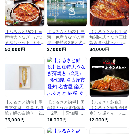
メ 取り寄せ グルメ
り寄せ グルメ お取
メ 取り寄せ グルメ
お取り寄せ うなぎ
り寄せ うなぎ 国産
お取り寄せ うなぎ
国産 鰻 ウナギ 国産
鰻 ウナギ 国産鰻 国
国産 鰻 ウナギ 国産
鰻 国産うなぎ 魚介
産うなぎ ひつまぶし
鰻 国産うなぎ ひつ
魚介類 食品 美味し
魚介 魚介類 食品
まぶし 魚介 魚介類
い
【ふるさと納税】国
【ふるさと納税】三
【ふるさと納税】炭
産特大うなぎ ひつ
河一色産うなぎの蒲
焼関東式うなぎ三昧
まぶしセット（6セ
焼 長焼き2尾と名
贅沢食べ比べセット
ット） | 愛知県 名古
古屋名物ひつまぶし
| 愛知県 名古屋市 愛
50,000円
27,000円
34,000円
屋市 愛知 名古屋 楽
詰め合わせ | 愛知県
知 名古屋 楽天ふる
天ふるさと 納税 支
名古屋市 愛知 名古
さと 納税 支援品 返
援品 返礼品 支援 返
屋 楽天ふるさと 納
礼品 支援 返礼 お礼
礼 お取り寄せグルメ
税 支援品 返礼品 返
の品 お取り寄せグル
取り寄せ グルメ お
礼 お取り寄せグルメ
メ 取り寄せ グルメ
取り寄せ うなぎ 国
取り寄せ グルメ お
お取り寄せ うなぎ
産 鰻 ウナギ 国産鰻
取り寄せ うなぎ 鰻
鰻 ウナギ 魚介 魚介
国産うなぎ ひつまぶ
ウナギ 蒲焼き ひつ
類 食品 食べ比べ セ
し 魚介 魚介類
まぶし 魚介 魚介類
ット 詰め合わせ
うなぎ蒲焼き
【ふるさと納税】重
【ふるさと納税】国
【ふるさと納税】
要文化財「料亭 八勝
産特大うなぎ蒲焼き
【ふるさと寄附金限
館」鰻の白焼き（2
（2尾） | 愛知県 名
定】矢場とん ふる
尾入） | 愛知県 名古
古屋市 愛知 名古屋
さとセット | 愛知県
35,000円
28,000円
12,000円
屋市 愛知 名古屋 楽
楽天ふるさと 納税
名古屋市 愛知 名古
天ふるさと 納税 支
支援品 返礼品 支援
屋 楽天ふるさと 納