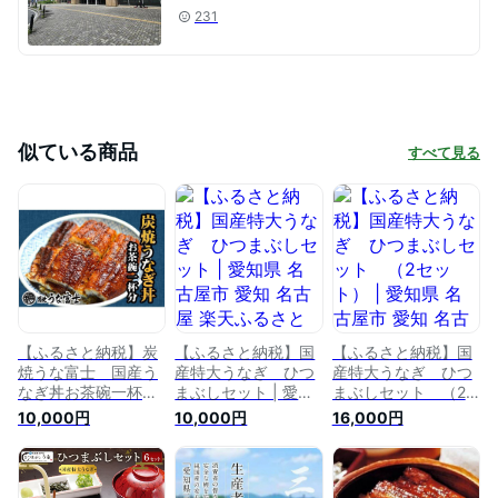
231
似ている商品
すべて見る
【ふるさと納税】炭
【ふるさと納税】国
【ふるさと納税】国
焼うな富士 国産う
産特大うなぎ ひつ
産特大うなぎ ひつ
なぎ丼お茶碗一杯分
まぶしセット | 愛知
まぶしセット （2
| 愛知県 名古屋市 愛
県 名古屋市 愛知 名
セット） | 愛知県 名
10,000円
10,000円
16,000円
知 名古屋 楽天ふる
古屋 楽天ふるさと
古屋市 愛知 名古屋
さと 納税 支援品 返
納税 支援品 返礼品
楽天ふるさと 納税
礼品 支援 返礼 お礼
支援 返礼 お礼の品
支援品 返礼品 支援
の品 お取り寄せグル
お取り寄せグルメ 取
返礼 お取り寄せグル