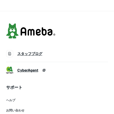
22.5cm 23cm
わいい 子共靴 通園
19 19.5 20 20.5
23.5cm 24cm【メー
12cm 12.5cm 13cm
21cm 21.5 22cm
ル便不可】
13.5cm 14cm
22.5cm 23cm
14.5cm15cm
23.5cm 24.0cm
15.5cm 16cm
24.5cm
16.5cm
スタッフブログ
CyberAgent
サポート
ヘルプ
お問い合わせ