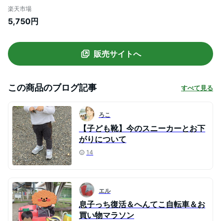
ッズ スニーカー 男の子 女の子 ファースト
楽天市場
シューズ ベルクロ かっこいい かわいい 子
5,750円
共靴 通園 17cm 17.5cm 18cm 18.5cm
19cm 19.5cm 20cm 20.5cm 21cm
21.5cm 22cm 22.5cm 23cm 23.5cm
販売サイトへ
24cm
この商品のブログ記事
すべて見る
ろこ
【子ども靴】今のスニーカーとお下
がりについて
14
エル
息子っち復活＆へんてこ自転車＆お
買い物マラソン