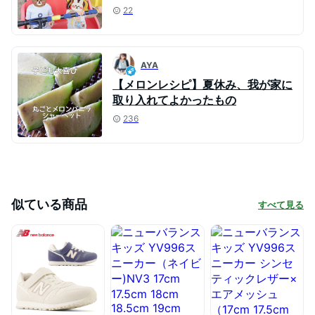
22
AYA
【メロンレシピ】夏休み、我が家に
取り入れてよかったもの
236
似ている商品
すべて見る