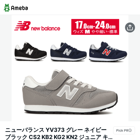
ニューバランス YV373 グレー ネイビー
ブラック CS2 KB2 KG2 KN2 ジュニア キ