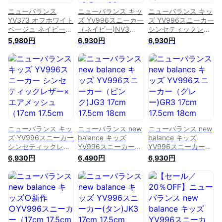
ニューバランス
ニューバランス キッ
ニューバランス キッ
YV373 オフホワイト
ズ YV996スニーカー
ズ YV996スニーカー
ベージュ ネイビー
（ネイビー)NV3
シンセティックレザ
TA2 TC2 キッズ ジ
17cm 17.5cm 18cm
ー×エアメッシュ
5,980円
6,930円
6,930円
ュニア スニーカー
18.5cm 19cm
（17cm 17.5cm
ベルクロ 男の子 女
19.5cm 20cm
18cm 18.5cm 19cm
の子 靴 クラシック
20.5cm 21cm
19.5cm 20cm
ランニング トレーニ
21.5cm 22cm
20.5cm 21cm
ングシューズ かわい
22.5cm 23cm
21.5cm 22cm
い かっこいい 白 紺
23.5cm 24cm【メー
22.5cm 23cm
運動会 通学 17cm
ル便不可】
23.5cm 24cm）靴
18cm 19cm 20cm
シューズ
20.5cm 21cm 22cm
22.5cm 23cm
ニューバランス キッ
ニューバランス new
ニューバランス new
23.5cm 24cm
ズ YV996スニーカー
balance キッズ
balance キッズ
シンセティックレザ
YV996スニーカー
YV996スニーカー
ー×エアメッシュ
（ピンク)JG3 17cm
（グレー)GR3 17cm
6,930円
6,490円
6,930円
（17cm 17.5cm
17.5cm 18cm
17.5cm 18cm
18cm 18.5cm 19cm
18.5cm 19cm
18.5cm 19cm
19.5cm 20cm
19.5cm 20cm
19.5cm 20cm
20.5cm 21cm
20.5cm 21cm
20.5cm 21cm
21.5cm 22cm
21.5cm 22cm
21.5cm 22cm
22.5cm 23cm
22.5cm 23cm
22.5cm 23cm
23.5cm 24cm）靴
23.5cm 24cm【メー
23.5cm 24cm【メー