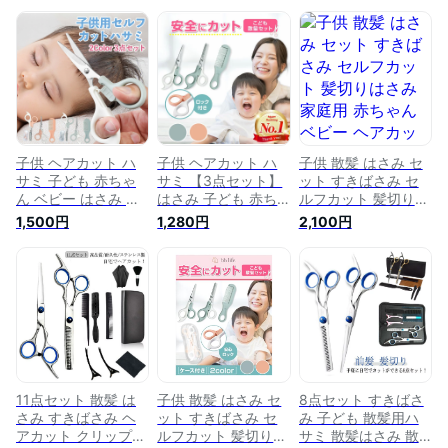
子供 ヘアカット ハ
子供 ヘアカット ハ
子供 散髪 はさみ セ
サミ 子ども 赤ちゃ
サミ 【3点セット】
ット すきばさみ セ
ん ベビー はさみ こ
はさみ 子ども 赤ち
ルフカット 髪切りは
ども 髪 すきバサミ
ゃん ベビー 髪 すき
さみ 家庭用 赤ちゃ
1,500円
1,280円
2,100円
散髪 散髪セット 散
バサミ 散髪 散髪セ
ん ベビー ヘアカッ
髪用ハサミ くし コ
ット こども 散髪用
ト 子ども ハサミ 髪
ーム セット ステン
ハサミ 散髪ハサミ
散髪 散髪セット ス
レス 家庭用 セルフ
くし コーム セット
テンレス
カット 髪切りハサミ
ステンレス 家庭用
髪用 スキバサミ 散
セルフカット 髪用
髪用はさみ
スキバサミ 散髪用は
さみ
11点セット 散髪 は
子供 散髪 はさみ セ
8点セット すきばさ
さみ すきばさみ ヘ
ット すきばさみ セ
み 子ども 散髪用ハ
アカット クリップ
ルフカット 髪切りは
サミ 散髪はさみ 散