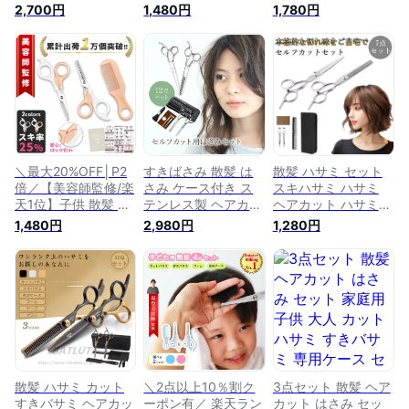
ハサミ 散髪用ハサミ
さみ 家庭用 赤ちゃ
髪 はさみ セット ヘ
2,700円
1,480円
1,780円
セルフカット 髪切り
ん ベビー ヘアカッ
アカット 前髪 髪切
ハサミ 散髪セット
ト 子ども ハサミ 髪
り ウィッグはさみ
散髪ハサミ 散髪ケー
散髪 散髪セット ス
コーム クリップ ケ
プ ケープ すきバサ
テンレス (グレー)
ース付き 美容師 プ
ミ セニングシザー
ロ用 家庭用 子供 初
ウィッグ はさみ ハ
心者
サミ 鋏 初心者用 セ
ニング
＼最大20%OFF│P2
すきばさみ 散髪 は
散髪 ハサミ セット
倍／【美容師監修/楽
さみ ケース付き ス
スキハサミ ハサミ
天1位】子供 散髪 ハ
テンレス製 ヘアカッ
ヘアカット ハサミ
サミ セルフカット
ト ハサミ セルフカ
はさみ セルフカット
1,480円
2,980円
1,280円
はさみ 赤ちゃん 幼
ット 髪切りハサミ
散髪 プロ用 子供 こ
児 すきばさみ 髪切
散髪セット 散髪ハサ
ども 散髪ハサミ す
りハサミ 子ども く
ミ すきバサミ セニ
きバサミ 髪の毛 髪
し 散髪セット 散髪
ングシザー ウィッグ
用 髪 前髪
ハサミ ヘアカット
はさみ ハサミ 鋏 美
ベビー 髪 ステンレ
容師 プロ用 家庭用
ス 家庭用 スキバサ
子供用 初心者用 コ
ミ セット 散髪用ハ
ーム カットクロス
サミ
散髪 ハサミ カット
＼2点以上10％割ク
3点セット 散髪 ヘア
すきバサミ ヘアカッ
ーポン有／ 楽天ラン
カット はさみ セッ