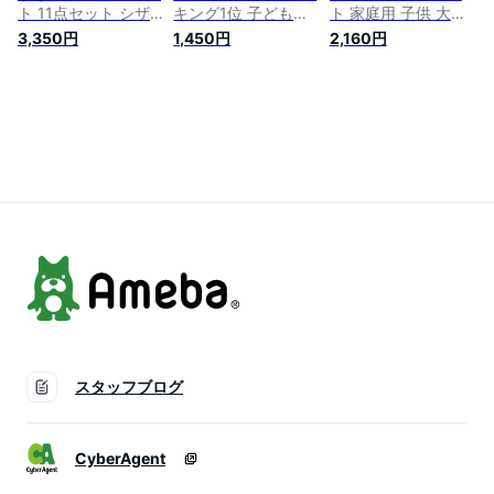
ト 11点セット シザ
キング1位 子ども用
ト 家庭用 子供 大人
ー セニング 散髪セ
散髪バサミ 子供 散
カットハサミ すきバ
3,350円
1,450円
2,160円
ット 散髪ケープ付き
髪 ハサミ セルフカ
サミ 専用ケース セ
スキバサミ セルフカ
ット はさみ すきば
ルフカット 髪切りハ
ット 前髪 髪切り ウ
さみ 髪切りハサミ
サミ 散髪セット ス
ィッグはさみ 散髪
子ども コーム 散髪
テンレス 初心者用
グッズ 道具 ケース
セット 散髪ハサミ
美容師 プロ用
付き 美容師 プロ用
ヘアカット ベビー
家庭用 子供用 初心
髪 ステンレス 家庭
者用 ペット用
用 スキバサミ 送料
無料
スタッフブログ
CyberAgent