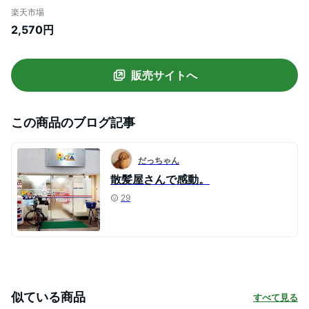
ー用スキハサミ 子供用 初心者 子ども 髪切
楽天市場
りハサミ ベビー用カットハサミ 子供 スキ
2,570円
バサミ くし コーム セット 散髪 コンパクト
散髪道具 収納しやすい 11点セット
販売サイトへ
この商品のブログ記事
だっちゃん
散髪屋さんで感動。
29
似ている商品
すべて見る