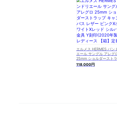
ゴールド金具 C刻印【
保証付】【鑑定済】【中
古】
エルメス HERMES バン
エール サングル アレグ
25mm ショルダースト
プ キャンバス レザー ピ
118,000円
クXホワイトXレッド シ
ー金具 Y刻印(2020年製)
ディース 【箱】定番 人
美品 【中古】