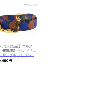
ト オレンジ ブラウン ト
ル スイフト シルバー金
 【中古】
レアほぼ新品】エルメ
 HERMES バンドリエ
ル サングル フリッパーボ
ル 25mm ショルダース
9,490円
ラップ 調節不可 ブラ
ク ブルーサフィール ゴー
ド金具 トワル スイフ
 Z刻印 【中古】