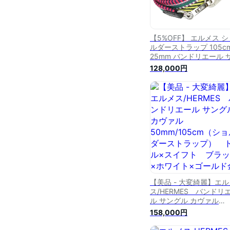
【5%OFF】 エルメス シ
ルダーストラップ 105cm
25mm バンドリエール 
グル カヴァル トワルコ
128,000円
ン スイフト マルチカラ
ブラック シルバー金具
HERMES エルメス ショ
ーバッグ ケリー ボリー
エブリン 替えス
【美品 - 大変綺麗】エル
ス/HERMES バンドリ
ル サングル カヴァル
50mm/105cm（ショル
158,000円
ストラップ） トワル×
フト ブラック×ホワイ