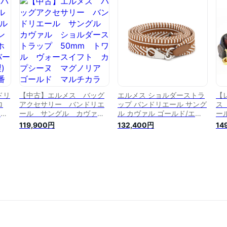
安心
ットンキャンバス レザー シ
ネイビー×ホワイト×ゴール
イ
ョルダーストラップ 【程度
ド金具 C刻印【中古】【全
ワ
N】【中古】
品鑑定済】【安心保証】
具
ドリ
【中古】エルメス バッグ
エルメス ショルダーストラ
【
ロ
アクセサリー バンドリエ
ップ バンドリエール サング
ス
ラッ
ール サングル カヴァ
ル カヴァル ゴールド/エク
ー
ン
ル ショルダーストラッ
リュ/シルバー金具 キャンバ
ー
119,900円
132,400円
14
ルバ
プ 50mm トワル ヴォ
ス/スイフト W刻印 【安心
ト
 レ
ースイフト カプシーヌ
保証】 【中古】 エルメス
ッ
気
マグノリア ゴールド マ
ストラップ エルメス バッグ
ル
ルチカラー ゴールド金
アクセサリー HERMES
ト
具 C刻 ブランド小物
sw22-0218