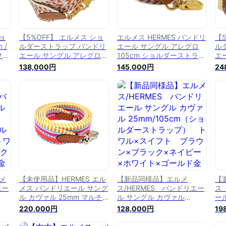
ョ
【5%OFF】 エルメス ショ
エルメス HERMES バンドリ
【
 /
ルダーストラップ バンドリ
エール サングル アレグロ
ル
サン
エール サングル アレグロ
105cm ショルダーストラッ
エ
ット
105cm / 50mm トワルコッ
プ アクセサリー キャンバス
イ
138,000円
145,000円
24
ー
トン スイフト コルナリン
レザー スイフト レディース
具 
ホワイト ゴールド ゴールド
ブラウン系 / マルチカラー
ル
ルダ
金具 キャンバス HERMES
ゴールド Z刻 G金具 【中
ケ
ド
エルメス ショルダーバッグ
古】 | ブランド雑貨 ブラン
替
ストラップ 付け
ド小物 雑貨
ス
メ
【未使用品】HERMES エル
【新品同様品】エルメ
【
エー
メス バンドリエール サング
ス/HERMES バンドリエー
ス
ル カヴァル 25mm マルチ
ル サングル カヴァル
ー
ダー
カラー シルバー金具 C刻印
25mm/105cm（ショルダー
5
220,000円
128,000円
19
スイ
カプシーヌ×マグノリア ト
ストラップ） トワル×スイ
ッ
ト×
ワルアッシュ×スイフト コ
フト ブラウン×ブラック×
ロ