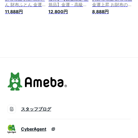
ん 財布ふとん 金運
規品】金運・高級お
金運上昇 お財布のお
財布 メンズ レディ
財布ふとん※お財布
布団 ギフト プレゼ
11,888円
12,800円
8,888円
ース 開運 財布 金運
用のお布団※ プレミ
ント 金運UP 祈願 お
長財布 折り財布 開
アム 開運財布 大金
財布ふとん 長財布布
運グッズ 金運アップ
運 開運 開運グッズ
団 開運アイテム 開
縁起 財布 風水グッ
大願成就 仲手川布団
運グッズ 金運アイテ
ズ メンズ 長財布 縁
一粒万倍日 ふとん一
ム 金運グッズ サイ
起財布プレゼント お
式 大安 天赦日 開運
フ さいふ
金が貯まる 財布の布
習慣 金運 財布 ギフ
団 龍 風水グッズ
ト お財布布団 金運
2024 辰年 令和6年
財布 セット
龍 龍
スタッフブログ
CyberAgent