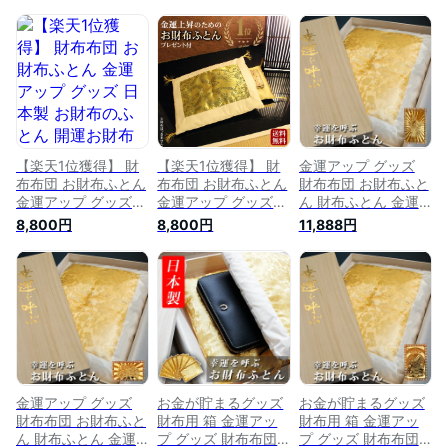
【楽天1位獲得】 財
【楽天1位獲得】 財
金運アップ グッズ
布布団 お財布ふとん
布布団 お財布ふとん
財布布団 お財布ふと
金運アップ グッズ
金運アップ グッズ
ん 財布ふとん 金運
日本製 お財布のふと
日本製 お財布のふと
財布 メンズ レディ
8,800円
8,800円
11,888円
ん 開運お財布ふとん
ん 開運お財布ふとん
ース 開運 財布 金運
お財布用金運アップ
お財布用金運アップ
長財布 折り財布 開
ふとんセットさいふ
ふとんセットさいふ
運グッズ 金運アップ
布団 風水 金運アッ
布団 風水 金運アッ
縁起 財布 風水グッ
プ 宝くじ 龍 登り龍
プ 宝くじ 龍 登り龍
ズ メンズ 長財布 縁
開運グッズ 開運アイ
開運グッズ 開運アイ
起財布プレゼント お
テム お守り 一粒万
テム お守り 一粒万
金が貯まる 財布の布
倍 kaiun1029
倍 kaiun1029
団 龍 風水グッズ
2026
金運アップ グッズ
お金が貯まるグッズ
お金が貯まるグッズ
財布布団 お財布ふと
財布用 箱 金運アッ
財布用 箱 金運アッ
ん 財布ふとん 金運
プ グッズ 財布布団
プ グッズ 財布布団