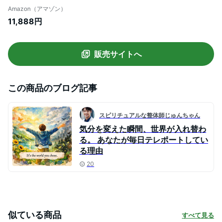
ん一式 風水グッズ 金運グッズ 開運グッズ
Amazon（アマゾン）
開運財布 金運財布 風水財布 日本製
11,888円
販売サイトへ
この商品のブログ記事
スピリチュアルな整体師じゅんちゃん
気分を変えた瞬間、世界が入れ替わ
る。 あなたが毎日テレポートしてい
る理由
20
似ている商品
すべて見る