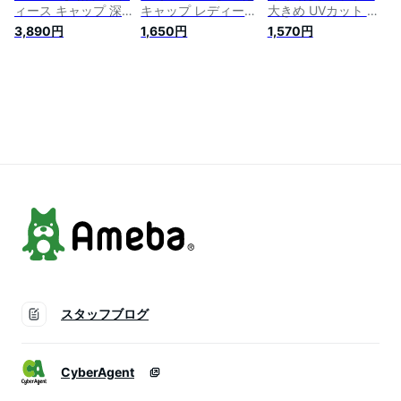
ィース キャップ 深
キャップ レディース
大きめ UVカット 帽
め uv おしゃれ メン
メッシュ ランニング
子 シンプル 紫外線
3,890円
1,650円
1,570円
ズ 夏用 帽子 春夏 涼
スポーツ 深め メン
対策 おしゃれ 可愛
しい uvカット シン
ズ uv 春夏 無地 帽子
い 綿100％ 秋冬 メ
プル 綿 コットン 大
大きめ 野球帽 cap
ンズ 黒 ベージュ ホ
きめ ベースボールキ
ベースボールキャッ
ワイト 深い 無地 女
ャップ スポーツ ラ
プ 海 ゴルフ テニス
性 男性 無地 ランニ
ンニング
メッシュキャップ ビ
ングキャップ cap 野
ーチキャップ おしゃ
球帽 フリーサイズ
れ 涼しい 夏 シンプ
ポイント消化 母の日
ル
スタッフブログ
CyberAgent