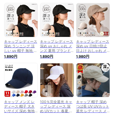
キャップ レディース
キャップ レディース
キャップ レディース
深め ランニング 涼
深め uv おしゃれ メ
深め uv 日焼け防止
しい uv 帽子 無地 お
ンズ 夏用 ブランド
日よけ おしゃれ メ
しゃれ uvカット メ
キッズ 帽子 無地 春
ンズ 夏用 ブランド
1,890円
1,890円
1,980円
ンズ キッズ「 シン
夏 接触冷感 涼しい
キッズ 帽子 無地 春
プル コットン ベー
uvカット シンプル
夏 接触冷感 涼しい
スボールキャップ 」
コットン メッシュ
uvカット シンプル
ランニングキャップ
大きめ ベースボール
コットン メッシュ
cap 野球帽 フリーサ
キャップ ランニング
大きめ ゴルフ ラン
イズ ポイント消化
ニング ベースボール
キャップ すっぴん隠
し
キャップ メンズ レ
100％完全遮光 キャ
キャップ 帽子 深め
ディース 帽子 大き
ップ レディース 深
つば長 UV UVカット
いサイズ 深め 無地
め UVカット 春夏 コ
遮光 レディース メ