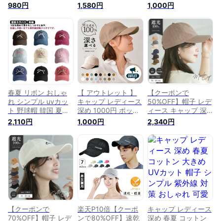
シンプル 無地帽子
ットン 大きめ 帽子
ンズ 深め おしゃれ
980円
1,580円
1,000円
紫外線対策 ユニセッ
シンプル 紫外線 対
オールシーズン キッ
クス コットン 100%
策 おしゃれ 可愛い
ズ 無地 涼しい シン
ぼうし cap おしゃれ
綿100％ メンズ 黒
プル コットン 大き
ランニング ウォーキ
ベージュ 深い 無地
め ベースボールキャ
ング スポーツ 野球
女性 男性 キャップ
ップ 自転車 ランニ
帽 大きめ ベースボ
レディース 深め uv
ング 1000円 ポッキ
ールキャップ ブラッ
帽子 uvカット メン
リ 送料無料 cap1
ク 黒
ズ キッズ シンプル
コットン ベースボー
ルキャップ
春夏 リボン おしゃ
【 アウトレット 】
【クーポンで
れ シンプル uvカッ
キャップ レディース
50%OFF】帽子 レデ
ト 野球帽 韓国 夏用
深め 1000円 ポッキ
ィース キャップ 深
帽子 深め 刺繍 レデ
リ uv おしゃれ メン
め uv おしゃれ メン
2,110円
1,000円
2,340円
ィース コットン 大
ズ 夏用 ブランド キ
ズ 夏用 帽子 春夏 涼
きめ ベースボールキ
ッズ 帽子 無地 春夏
しい uvカット シン
ャップ 大人 可愛い
接触冷感 涼しい uv
プル 綿 コットン 大
紫外線カット カジュ
カット シンプル コ
きめ ベースボールキ
アル 綿 ぼうし キャ
ットン メッシュ 大
ャップ スポーツ ラ
ップ
きめ ベースボールキ
ンニング
ャップ ランニング
【クーポンで
楽天P10倍【クーポ
キャップ レディース
70%OFF】帽子 レデ
ンで80%OFF】速乾
深め 春夏 コットン