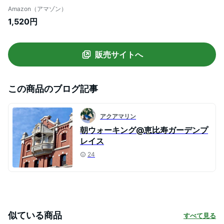
uvカット シンプル コットン ベースボール
Amazon（アマゾン）
キャップ 野球帽 大きめ 大きいサイズ キッ
1,520円
ズ 無地 洗える 日焼け防止 ベージュ/深め
販売サイトへ
この商品のブログ記事
アクアマリン
朝ウォーキング@恵比寿ガーデンプ
レイス
24
似ている商品
すべて見る