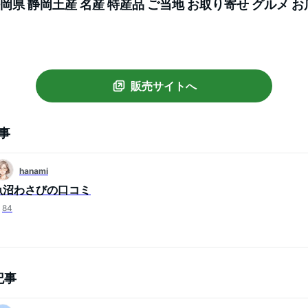
静岡県 静岡土産 名産 特産品 ご当地 お取り寄せ グルメ お
販売サイトへ
事
hanami
魚沼わさびの口コミ
84
記事