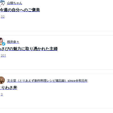
山猫ちゃん
#今週の自分へのご褒美
32
桜井奈々
わさびの魅力に取り憑かれた主婦
201
文士堂（とりあえず創作料理レシピ備忘録）since令和元年
とりわさ丼
3