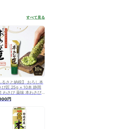
すべて見る
ふるさと納税】 おろし本
び匠 25g × 10本 静岡
産 わさび 薬味 本わさび
すすめ 名産品 特産品 ギ
,000円
ト 贈り物 プレゼント 三
市 静岡県