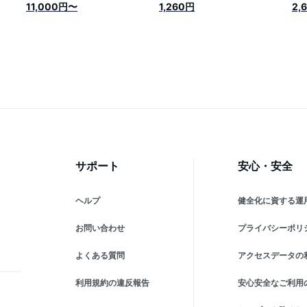
ルメ
産 わさび ワサビ 生 生わさ
11,000円〜
1,260円
2,
ビ
び 生ワサビ 本わさび 本ワ
岡
サビ 薬味 おろし金 セット
詰め合わせ 加工品 贈り物
ギフト お取り寄せ 国産 国
内 静岡 静岡県 伊豆市 大見
屋
サポート
安心・安全
ヘルプ
健全化に資する運
お問い合わせ
プライバシーポリ
よくある質問
アクセスデータの
利用規約の違反報告
安心安全なご利用