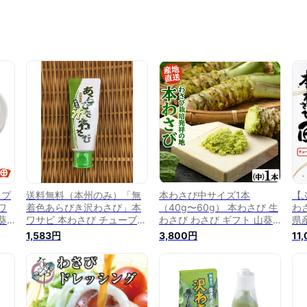
ップ
送料無料（本州のみ）「無
本わさび中サイズ1本
【
ワ
着色あらびき沢わさび」本
（40g〜60g） 本わさび 生
わさ
葵
ワサビ 本わさび チューブ
わさび わさび ギフト 山葵
県
静
わさび チューブ ワサビ 山
ワサビ 本ワサビ 生ワサビ
お
1,583円
3,800円
11
 特
葵 無着色 粗挽き あらびき
静岡県産 静岡産 有東木 う
フ
静岡 県 静岡土産 土産 お土
とうぎ 送料無料
島
産 お取り寄せ グルメ ご当
地 グルメ お店