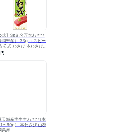
公式】S&B 名匠本わさび
静岡県産） 33g エスビー
品 公式 わさび 本わさび
わさび おろしわさび 静岡
1円
産 国産 チューブ
豆天城産実生生わさび1本
51〜60g） 本わさび 山葵
岡県産