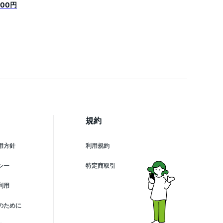
600円
規約
用方針
利用規約
シー
特定商取引
利用
のために