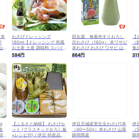
 本
わさびドレッシング
田丸屋 無着色すりおろし
【
ブ
180ml【ドレッシング 和風
沢わさび（180g） 本ワサビ
（
山
お土産 土産 調味料 スパイ
本わさび わさび ワサビ 山
食
き
ス たれ タレ サラダ お取り
葵 チューブ おろしわさび
生
594円
864円
31
お土
寄せ おうち グルメ わさび
すりおろし 静岡 県 静岡土
県
当
山葵 ワサビ 静岡土産 静岡
産 お土産 名産 ご当地 グル
県】
メ お取り寄せ グルメ そば
刺身 無添加 本わさびチュー
ブ
g
【ふるさと納税】 わさびセ
伊豆天城産実生生わさび1本
伊
名
ット (プラスチックおろし板
（40〜50g）本わさび 山葵
（
供
+レシピ付) / 伊豆 特産品 特
静岡県産
静