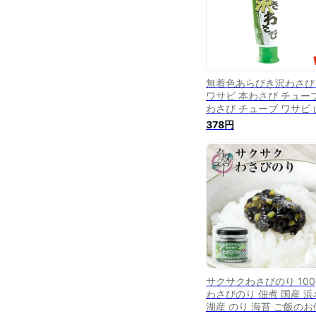
無着色あらびき沢わさび
ワサビ 本わさび チュー
わさび チューブ ワサビ 
葵 無着色 粗挽き あらび
378円
静岡 県 静岡土産 土産 
産 お取り寄せ グルメ ご
地 グルメ
サクサクわさびのり 100
わさびのり 佃煮 国産 浜
湖産 のり 海苔 ご飯のお