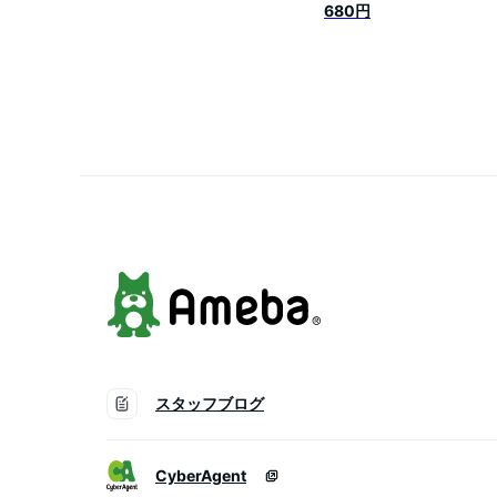
お取り寄せ おつまみ グ
680円
酒の肴 わさび 山葵 ワサ
茎 静岡県産 静岡土産 静
☆
スタッフブログ
CyberAgent