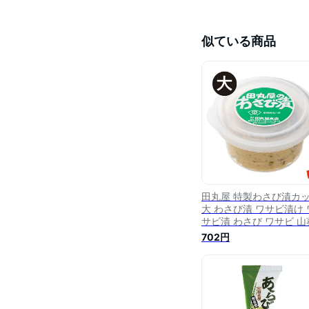
似ている商品
田丸屋 特製わさび漬カ
大 わさび漬 ワサビ漬け 
サビ漬 わさび ワサビ 山
おつまみ 静岡土産 静岡 
702円
岡県 お土産 ご当地 名産
産品 お取り寄せ グルメ