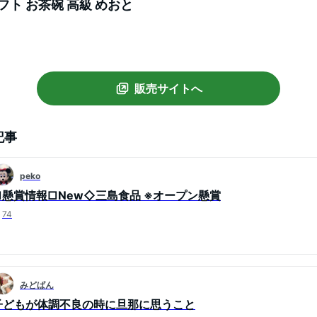
フト お茶碗 高級 めおと
販売サイトへ
記事
peko
□懸賞情報□New◇三島食品 ※オープン懸賞
74
みどぱん
子どもが体調不良の時に旦那に思うこと