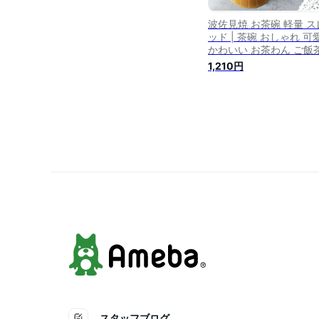
波佐見焼 お茶碗 軽量 ス
ッド | 茶碗 おしゃれ 可
かわいい お茶わん ご飯
夫婦茶碗 めおと
1,210円
スタッフブログ