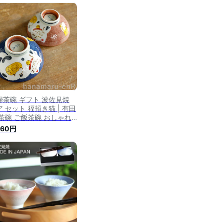
婦茶碗 ギフト 波佐見焼
 セット 福招き猫 | 有田
 茶碗 ご飯茶碗 おしゃれ
ダン 縁起物 めおと 猫柄
860円