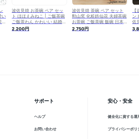
レ
波佐見焼 お茶碗 ペア セッ
波佐見焼 茶碗 ペア セット
【
愛い
ト ほほえみねこ | ご飯茶碗
勲山窯 化粧鉄仙花 夫婦茶碗
ン
茶碗
ご飯茶わん かわいい 結婚祝
お茶碗 ご飯茶碗 飯碗 日本
佐見
い プレゼント ギフト お茶
製 プレゼント 結婚祝い ギ
碗セ
2,200円
2,750円
3,
碗 高級 猫 ネコ 猫柄
フト
わ
婚
生
は
サポート
安心・安全
ヘルプ
健全化に資する運
お問い合わせ
プライバシーポリ