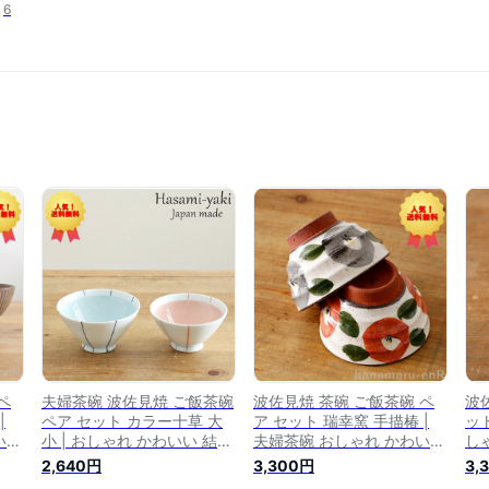
6
ペ
夫婦茶碗 波佐見焼 ご飯茶碗
波佐見焼 茶碗 ご飯茶碗 ペ
波
|
ペア セット カラー十草 大
ア セット 瑞幸窯 手描椿 |
ット
いい
小 | おしゃれ かわいい 結婚
夫婦茶碗 おしゃれ かわいい
し
フト
祝い プレゼント ギフト お
結婚祝い プレゼント ギフト
プ
2,640円
3,300円
3,
茶碗 高級 めおと
お茶碗 高級 めおと
高