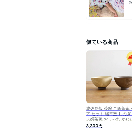
似ている商品
波佐見焼 茶碗 ご飯茶碗 
ア セット 瑞幸窯 しのぎ 
夫婦茶碗 おしゃれ かわ
結婚祝い プレゼント ギ
3,300円
お茶碗 高級 めおと