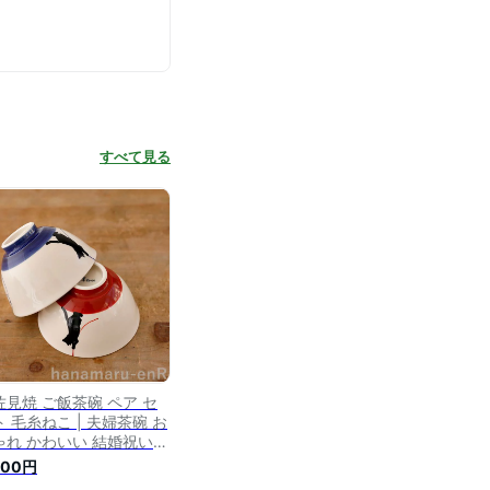
すべて見る
佐見焼 ご飯茶碗 ペア セ
 毛糸ねこ | 夫婦茶碗 お
ゃれ かわいい 結婚祝い
レゼント ギフト お茶碗
300円
級 猫 ネコ めおと 猫柄