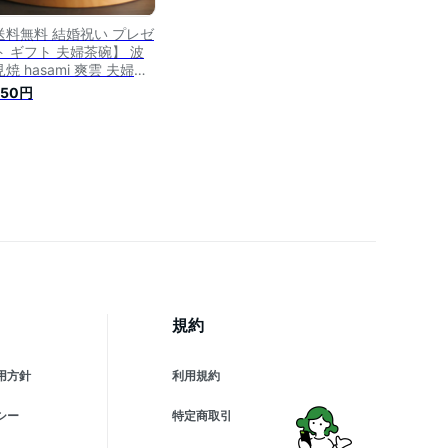
送料無料 結婚祝い プレゼ
ト ギフト 夫婦茶碗】 波
焼 hasami 爽雲 夫婦茶
ット | 茶碗 おしゃれ 茶
850円
ん めおと 還暦 可愛い 結
記念日 両親 祖母 祖父 誕
日 還暦祝い ご飯茶碗 ご
ん茶碗 ペア セラミック藍
規約
用方針
利用規約
シー
特定商取引