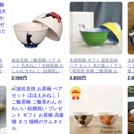
碗
波佐見焼 ご飯茶碗 ペア セ
夫婦茶碗 ギフト 波佐見焼
夫
田
ット 毛糸ねこ | 夫婦茶碗 お
ペア セット 木の葉ふくろう
ペア
結婚
しゃれ かわいい 結婚祝い
| 有田焼 茶碗 ご飯茶碗 おし
焼
高
プレゼント ギフト お茶碗
ゃれ モダン 木箱入り めお
モ
3,190円
3,850円
2,
高級
と