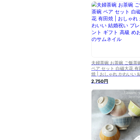
夫婦茶碗 お茶碗 ご飯茶
ペア セット 白磁大花 有
焼 | おしゃれ かわいい 
祝い プレゼント ギフト 
2,750円
級 めおと