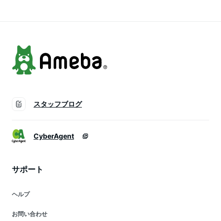
イスネック・
首 冷却 暑さ対
策 熱中症対策 子
供用 冷感
スタッフブログ
CyberAgent
サポート
ヘルプ
お問い合わせ