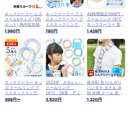
ペット 散歩 アウト
ドア
ネッククーラー ビズ
ネッククーラー アイ
48時間限定999円
クールSサイズ (3色
スネッククーラー ア
クールリング 18℃
セット) 熱中症対策
イスネックリング ク
ネッククーラー 首
グッズ 首 冷却熱中
ール cool リング 首
冷却リング 冷感 ア
1,980円
780円
1,439円
症対策グッズ 首 冷
冷却 子供 ひんやり
イスネッククーラー
却 グッズ 熱中症 暑
保冷剤 冷却グッズ
首 冷却 PCM素材 ク
さ対策 グッズ 首 ひ
冷感グッズ 熱中症対
ールネック 爽快リン
んやり ネック クー
策 暑さ対策 冷感 ク
グ 首掛け 熱中症対
ラー 首 通勤 冷却グ
ールネック ひんやり
策グッズ 暑さ対策
ッズ 冷却スカーフ
グッズ 子供用 夏 快
エコ 冷却グッズ ク
ポリマー 保冷剤 ゴ
適 涼しい 清涼 爽快
ールリング ひんやり
ルフ スポーツ クー
リング アウトドア
リング 大人用 子供
ルビズ
保冷グッズ 首 冷や
用 保冷剤 ICE ネック
す fj3969
用
ネッククーラー キッ
2023年 かわいい
保冷剤 首 ひんやり
ズ クールリング ア
クールリング
バンダナ タオル 冷
イスネックリング 大
28℃ 28度 アイ
却 冷感 クール 首 冷
人 クールネック ひ
スネックリング ネ
却 冷たい ネックク
498円〜
3,820円
1,320円
んやりグッズ 子供用
ッククーラー クー
ーラー 熱中症 対策
女の子 男の子 首 冷
ル リング アイ
ネッククーラー アウ
却 熱中症対策 暑さ
ス アイスネック
トドア スポーツ 子
対策 冷たい ひんや
クーラー 保冷
供 熱中症 夏 日本製
り 保冷剤 冷感グッ
剤 冷却グッズ ア
送料無料 振るだけ
ズ 冷却チューブ ア
イスネックバンド