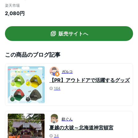
時間 ネック クーラー 首 クーラー 子供用
楽天市場
大人用 アイスネッククーラー 冷却グッズ
2,080円
熱中症 子供 暑さ対策 熱中症対策 グッズ 首
クーラー 暑い 対策 冷却 保冷剤 ひんやり
販売サイトへ
この商品のブログ記事
ガルコ
【PR】アウトドアで活躍するグッズ
164
紡ぐん
夏越の大祓～北海道神宮頓宮
34