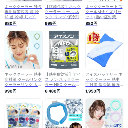
ネッククーラー 独占
【抗菌包装】ネック
ネッククーラー ビズ
専用抗菌包装 首 冷
クーラー クール ネ
クールMサイズ (1セ
却 首 冷却リング 首
ック リング 保冷剤
ット) 熱中症対策 グ
冷やす グッズ ネッ
即納 gw中 外出 必備
ッズ 首 冷却熱中症
980円
999円
880円
ククーラー 氷 リン
クーラー 首 冷却 首
対策グッズ 首 冷却
グ 首輪 保冷剤 長時
冷却リング 首 冷や
グッズ 熱中症 暑さ
間 ネック クーラー
す グッズ ネックク
対策 グッズ 首 ひん
首 クーラー 子供用
ーラー 保冷剤 長時
やり ネック クーラ
大人用 アイスネック
間 ネック クーラー
ー 首 通勤 冷却グッ
クーラー 冷却グッズ
首 クーラー 子供用
ズ 冷却スカーフ ポ
熱中症 子供 暑さ対
大人用 アイスネック
リマー 保冷剤
策 熱中症対策 グッ
クーラー 首クーラー
ズ 首元 保冷剤 ネッ
暑い 対策 冷却 ひん
クバンド
やり
ネッククーラー 熱中
【熱中症対策】アイ
アイスバッテリー ネ
症対策 クールリング
ス ノン ネッククー
ック クーラー 熱中
クーラーリング 大人
ラー NEO クールネ
症対策 保冷剤 最強
クールネック ひんや
ックリング アイスリ
長時間 手のひら冷却
990円
6,480円
1,950円
りグッズ 首 冷却 熱
ング 首冷え 暑さ対
首用 手用 アイスバ
中症対策 暑さ対策
策グッズ 首 冷やす
ッテリーフレッシュ
冷たい ひんやり 保
冷却 冷感 保冷剤
ひんやりグッズ 高機
冷剤 冷感グッズ 冷
能保冷剤 暑さ対策
却チューブ アイスネ
猛暑対策 熱中症対策
ックバンド マジック
グッズ 夏 涼しい 冷
アイス 子供 キッズ
却 部活動