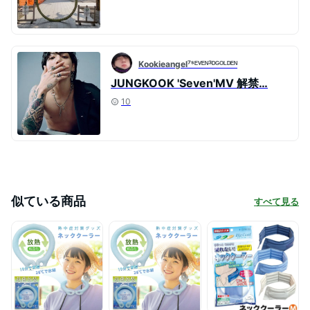
Kookieangel⁷ˢᴱⱽᴱᴺ³ᴰᴳᴼᴸᴰᴱᴺ
JUNGKOOK 'Seven'MV 解禁…
10
似ている商品
すべて見る