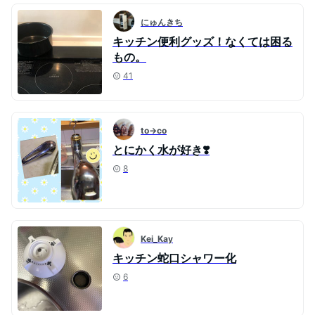
にゅんきち
キッチン便利グッズ！なくては困る
もの。
41
to→co
とにかく水が好き❣️
8
Kei_Kay
キッチン蛇口シャワー化
6