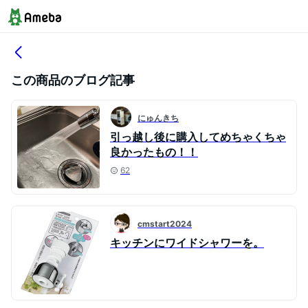
この商品のブログ記事
にゅんきち
引っ越し後に購入してめちゃくちゃ
良かったもの！！
62
cmstart2024
キッチンにワイドシャワーを。