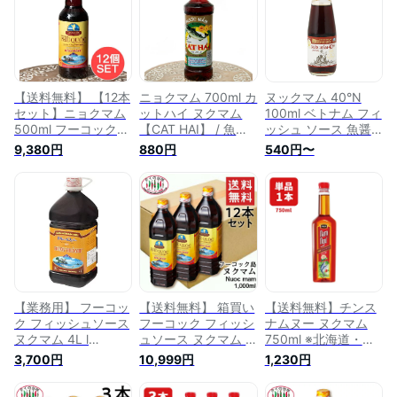
料 フーコック島 伝
統製法 万能 塩気控
えめ 香り fish sauce
ベトナム魚醤 アジア
ン調味料 エスニック
【送料無料】 【12本
ニョクマム 700ml カ
ヌックマム 40°N
セット】ニョクマム
ットハイ ヌクマム
100ml ベトナム フィ
500ml フーコック島
【CAT HAI】 / 魚醤
ッシュ ソース 魚醤
産 高品質
ヌックマム
調味料 美味しい ア
9,380円
880円
540円〜
【HungThanh】 / 魚
HungThanh ベトナ
レンジ レシピ 人気
醤 ヌックマム ベト
ム料理 カットハイ
本格 お中元 ギフト
ナム料理 醤油 フォ
(CAT HAI) ベトナム
プレゼント お返し
ー 生春巻き ヌクマ
食品 ベトナム食材
贈り物 まとめ買い
ム ベトナム食品 ベ
アジアン食品 エスニ
料理 アジア アジア
トナム食材 アジアン
ック食材
ン おすすめ 業務用
食品 エスニック食材
やみつき 食材 グル
メ 生春巻き お歳暮
【業務用】 フーコッ
【送料無料】 箱買い
【送料無料】チンス
ク フィッシュソース
フーコック フィッシ
ナムヌー ヌクマム
ヌクマム 4L l
ュソース ヌクマム 1
750ml ※北海道・九
HungThanh Phu
リットル 12本 タイ
州・沖縄県は送料無
3,700円
10,999円
1,230円
Quoc ヌックマム ニ
の台所 HungThanh
料対象外 調味料 ベ
ョクマム 魚醤 ベト
Phu Quoc ヌックマ
トナム料理