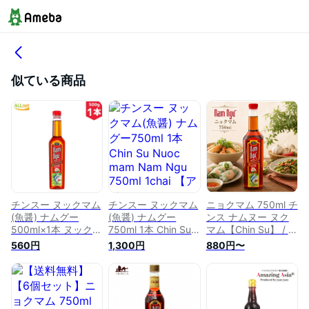
似ている商品
チンスー ヌックマム
チンスー ヌックマム
ニョクマム 750ml チ
(魚醤) ナムグー
(魚醤) ナムグー
ンス ナムヌー ヌク
500ml×1本 ヌックマ
750ml 1本 Chin Su
マム【Chin Su】 / 魚
ム 魚醤 ベトナム ベ
Nuoc mam Nam
醤 ヌックマム
560円
1,300円
880円〜
トナム料理 調味料
Ngu 750ml 1chai
HungThanh ベトナ
チンス ヌクマム チ
【アジアン、エスニ
ム料理 醤油 フォー
ンスナムヌ
ック、ベトナム食
生春巻き チンス
材、ベトナム食品、
(Chin Su) ベトナム
ベトナム料理、魚
食品 ベトナム食材