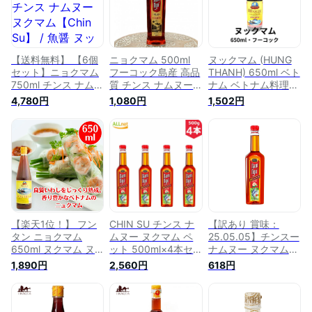
醤、ニュックマム、
アジアン食品 エスニ
ヌクマム】
ック食材
【送料無料】 【6個
ニョクマム 500ml
ヌックマム (HUNG
セット】ニョクマム
フーコック島産 高品
THANH) 650ml ベト
750ml チンス ナムヌ
質 チンス ナムヌー
ナム ベトナム料理
ー ヌクマム【Chin
ヌクマム 瓶入り
本格 アジア アジア
4,780円
1,080円
1,502円
Su】 / 魚醤 ヌックマ
【Chin Su】 / 魚醤
ン タイ エスニック
ム HungThanh ベト
ヌックマム
調味料 魚醤 ナンプ
ナム料理 醤油 フォ
HungThanh ベトナ
ラー
ー 生春巻き ベトナ
ム料理 チンス(Chin
ム食品 ベトナム食材
Su) ベトナム食品 ベ
アジアン食品 エスニ
トナム食材 アジアン
ック食材
食品 エスニック食材
【楽天1位！】 フン
CHIN SU チンス ナ
【訳あり 賞味：
タン ニョクマム
ムヌー ヌクマム ペ
25.05.05】チンスー
650ml ヌクマム ヌ
ット 500ml×4本セ
ナムヌー ヌクマム
ックマム ニュクマム
ット｜魚醤 ナンプラ
750ml ニョクマム ベ
1,890円
2,560円
618円
魚醤 ベトナム料理
ー ベトナム調味料
トナム料理 エスニッ
熟成 発酵 魚醤油 調
エスニック調味料 フ
ク 魚醤 ベトナム産
味料 フーコック ベ
ィッシュソース
ナンプラー 調味料
トナム アジアン調味