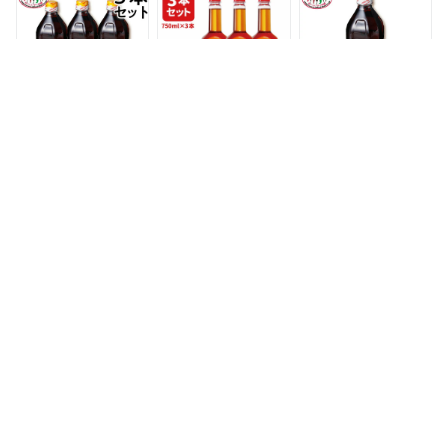
ナム料理
ム ニョクマム 魚醤
[T.1689.SE]
ベトナム料理 ケース
まとめ買い
【3本セット】フー
【3本セット送料無
フーコック フィッシ
コック フィッシュソ
料】チンス ナムヌー
ュソース ヌクマム
ース ヌクマム
ヌクマム 750ml ×3
1000ml 1L 賞味：
1000ml 1L 賞味：
本 ※北海道・九州・
2026.11.23 タイの台
3,215円
2,980円
1,105円
2026.11.23 タイの台
沖縄県は送料無料対
所 HungThanh Phu
所 HungThanh Phu
象外 調味料 ベトナ
Quoc ヌックマム ニ
Quoc ヌックマム ニ
ム料理 [T.1689.SE]
ョクマム 魚醤 ベト
ョクマム 魚醤 ベト
ナム料理 ナンプラー
ナム料理 まとめ買い
タイ料理 エスニック
フォー
ニョクマム 500ml
チンスー ヌクマム
Hong Duc 1 魚醤 ヌ
フーコック島産 高品
(魚醤) ナムヌー ベト
クマム 250ml オーガ
質 【HungThanh】 /
ナム産 750ml, 1本
ニック 添加物不使用
魚醤 ヌックマム ベ
NUOC MAM NAM
ベトナム Son フィッ
880円
631円
2,880円〜
トナム料理 醤油 フ
NGU TO
シュソース 本格魚醤