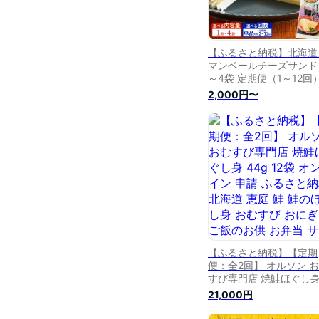
【ふるさと納税】北海道
マンベールチーズサンド 
～4袋 定期便（1～12回
選べる内容量&回数 | 定
2,000円〜
オルソン おむすび おに
ふりかけ ご飯のお供 お
寄せ 北海道 恵庭市 恵庭
【04009】
【ふるさと納税】【定期
便：全2回】 オルソン 
すび専門店 焼鮭ほぐし
44g 12袋 オンライン 申
21,000円
ふるさと納税 北海道 恵
鮭 鮭のほぐし身 おむす