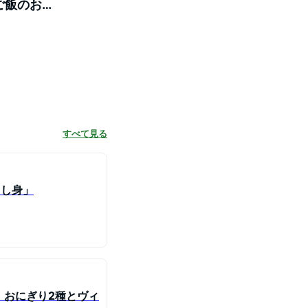
 ご飯のお供
すべて見る
ぐし身」
 」おにぎり2種とヴィ