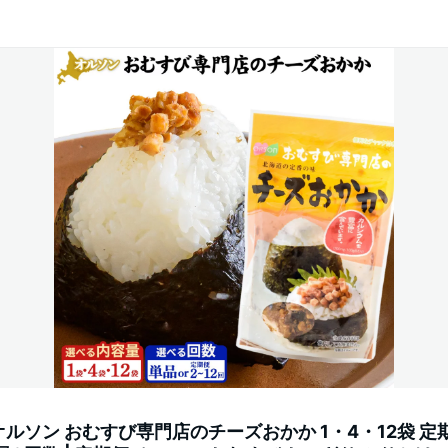
ルソン おむすび専門店のチーズおかか 1・4・12袋 定