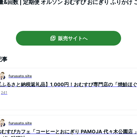
量&回数 | 定期便 オルソン おむすび おにぎり ふりかけ
恵庭市 恵庭【040005】
販売サイトへ
記事
furusato.site
【ふるさと納税返礼品】1,000円！おむすび専門店の「焼鮭ほ
241
furusato.site
おむすびカフェ「コーヒーとおにぎり PAMOJA 代々木公園店