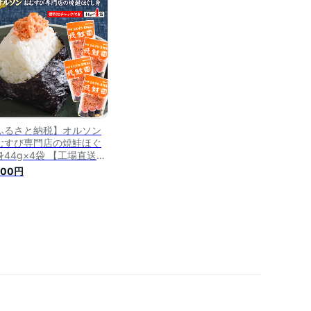
 おかか オリーブオイル
むすび おにぎり ご飯のお
 定期便 3ヶ月 恵庭市
40113】
ふるさと納税】オルソン
むすび専門店の焼鮭ほぐ
身44g×4袋 【工場直送】
00円 3,500円 北海道 ふ
500円
さと納税 恵庭市 恵庭 オ
ソン 焼鮭 鮭 鮭のほぐし
 おむすび おにぎり ご飯
お供 工場直送
40001】