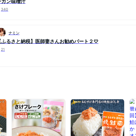
ーガン味噌汁
340
ナミン
【ふるさと納税】医師妻さんお勧めパート２♡
21