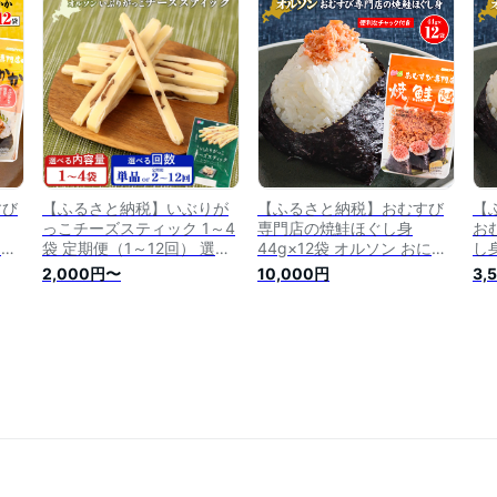
弁当
ズ おかか オリーブオイル
ズ おかか オリーブオイル
ズ
定
おむすび おにぎり ご飯のお
おむすび おにぎり ご飯のお
お
供 定期便 6ヶ月 恵庭市
供 定期便 9ヶ月 恵庭市
供
【040114】
【040115】
【0
すび
【ふるさと納税】いぶりが
【ふるさと納税】おむすび
【
っこチーズスティック 1～4
専門店の焼鮭ほぐし身
お
にぎ
袋 定期便（1～12回） 選べ
44g×12袋 オルソン おにぎ
し
か
る内容量&回数 | 定期便 い
り おむすび 鮭 鮭ほぐし身
35
2,000円〜
10,000円
3,
るさ
ぶりがっこ チーズ スティッ
北海道 ふるさと納税 恵庭市
る
の
ク おつまみ 燻製 食感 魚肉
恵庭 ご飯のおとも ご飯のお
ル
袋
サンド 珍味 和風 コク 家飲
かず 12袋【04002】
身
み 酒の肴 スモーク おやつ
の
ご飯のお供 お取り寄せ 北海
【0
道 恵庭市 恵庭【040148】