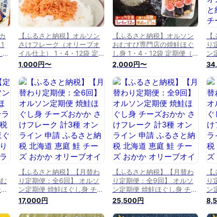
カ
【ふるさと納税】オルソン
【ふるさと納税】オルソン
【
1
さけフレーク（オリーブオ
おむすび専門店の焼鮭ほぐ
り
）
イル仕上） 1・4・12袋 定
し身 1・4・12袋 定期便（1
ン
期便
期便（1～12回） 選べる内
～12回） 選べる内容量&回
ズ
1,000円〜
2,000円〜
34
ぎり
容量&回数 | 定期便 オルソ
数 1000円 1,000円 1,000円
種
取り
ン おむすび おにぎり ふり
ぽっきり 北海道 ふるさと納
と
かけ ご飯のお供 お取り寄せ
税 恵庭市 恵庭 オルソン 焼
ズ
北海道 恵庭市 恵庭
鮭 鮭 鮭のほぐし身 おむす
お
【040011】
び おにぎり ご飯のお供 工
供 
場直送
【0
【ふるさと納税】【月替わ
【ふるさと納税】【月替わ
【
おむ
り定期便：全6回】 オルソ
り定期便：全9回】 オルソ
り
身
ン定期便 焼鮭ほぐし身 チー
ン定期便 焼鮭ほぐし身 チー
ン
請
ズおかか さけフレーク 計3
ズおかか さけフレーク 計3
ズ
17,000円
25,500円
8,
庭
種 オンライン 申請 ふるさ
種 オンライン 申請 ふるさ
種
び
と納税 北海道 恵庭 鮭 チー
と納税 北海道 恵庭 鮭 チー
と