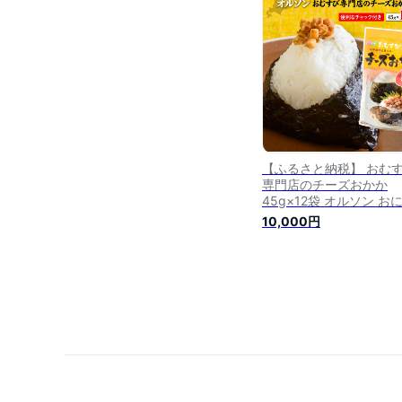
おにぎり ご飯のお供 お
サラダ パスタ 工場直送 
期便 2ヶ月 恵庭市
【040025】
【ふるさと納税】 おむ
専門店のチーズおかか
45g×12袋 オルソン お
り おむすび チーズ おか
10,000円
チーズおかか 北海道 ふ
と納税 恵庭市 恵庭 ご飯
おとも ご飯のおかず 12
【04003】