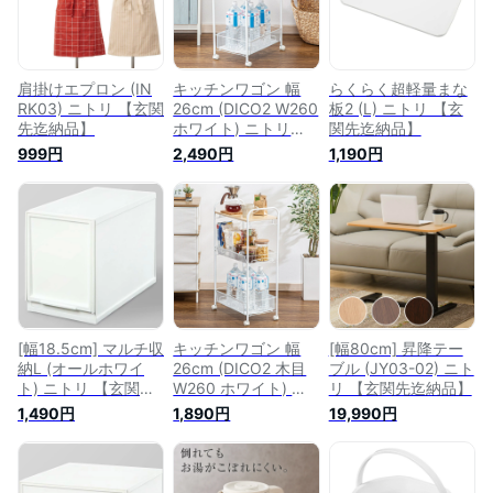
肩掛けエプロン (IN
キッチンワゴン 幅
らくらく超軽量まな
RK03) ニトリ 【玄関
26cm (DICO2 W260
板2 (L) ニトリ 【玄
先迄納品】
ホワイト) ニトリ
関先迄納品】
【玄関先迄納品】
999円
2,490円
1,190円
[幅18.5cm] マルチ収
キッチンワゴン 幅
[幅80cm] 昇降テー
納L (オールホワイ
26cm (DICO2 木目
ブル (JY03-02) ニト
ト) ニトリ 【玄関先
W260 ホワイト) ニ
リ 【玄関先迄納品】
迄納品】
トリ 【玄関先迄納
1,490円
1,890円
19,990円
品】