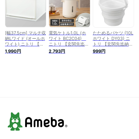
[幅37.5cm] マルチ収
電気ケトル1.0L (ホ
たためるバケツ (10L
納Lワイド (オールホ
ワイト BC2C04)
ホワイト DY03) ニ
ワイト) ニトリ 【玄
ニトリ 【玄関先迄納
トリ 【玄関先迄納
関先迄納品】
品】
品】
1,990円
2,793円
999円