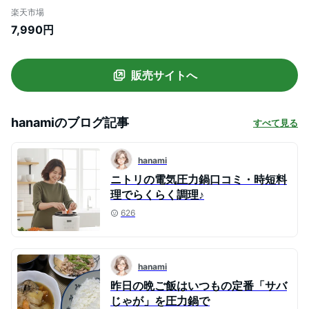
リ
楽天市場
7,990円
販売サイトへ
hanami
のブログ記事
すべて見る
hanami
ニトリの電気圧力鍋口コミ・時短料
理でらくらく調理♪
626
hanami
昨日の晩ご飯はいつもの定番「サバ
じゃが」を圧力鍋で