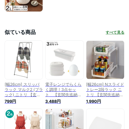
似ている商品
すべて見る
[幅26cm] スリッパ
電子レンジでらくら
[幅26cm] Nスライド
ラック マルク2 (ブラ
く調理！3点セッ
トレー2段ラック ニ
ック) ニトリ 【玄関
ト 【玄関先迄納
トリ 【玄関先迄納
先迄納品】
品】 ニトリ
品】
799円
3,488円
1,990円