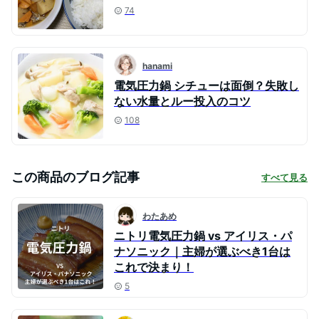
74
hanami
電気圧力鍋 シチューは面倒？失敗し
ない水量とルー投入のコツ
108
この商品のブログ記事
すべて見る
わたあめ
ニトリ電気圧力鍋 vs アイリス・パ
ナソニック｜主婦が選ぶべき1台は
これで決まり！
5