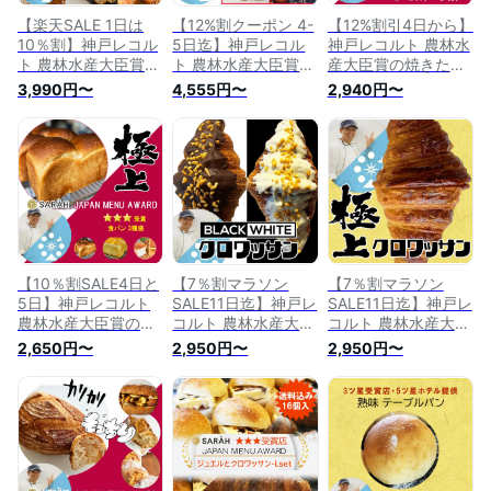
【楽天SALE 1日は
【12%割クーポン 4-
【12%割引4日から】
10％割】神戸レコル
5日迄】神戸レコル
神戸レコルト 農林水
ト 農林水産大臣賞の
ト 農林水産大臣賞の
産大臣賞の焼きたて
焼きたてパン人気ク
焼きたてパン人気ク
パン人気クロワッサ
3,990円〜
4,555円〜
2,940円〜
ロワッサンを冷凍パ
ロワッサンを冷凍パ
ンを冷凍パンでお届
ンでお届け 無添加パ
ンでお届け 無添加パ
け 無添加パンパン詰
ン10個 パン詰め合わ
ンパン詰め合わせ パ
め合わせ パン贈り物
せ パン贈り物 クロ
ン贈り物 食パン ク
クロワッサン 食パン
ワッサン 食パン等
ロワッサン等 マーガ
等 パンセット マー
パンセット マーガリ
リン不使用 国産小麦
ガリン不使用 国産小
ン不使用 国産小麦
プレゼント set3
麦 プレゼント オー
プレゼント happy10
ルスター
【10％割SALE4日と
【7％割マラソン
【7％割マラソン
5日】神戸レコルト
SALE11日迄】神戸レ
SALE11日迄】神戸レ
農林水産大臣賞の焼
コルト 農林水産大臣
コルト 農林水産大臣
きたてパン人気クロ
賞の焼きたてパン人
賞の焼きたてパン人
2,650円〜
2,950円〜
2,950円〜
ワッサンを冷凍パン
気クロワッサンを冷
気クロワッサンを冷
でお届け 無添加パン
凍パンでお届け 無添
凍パンでお届け 無添
パン詰め合わせ パン
加パンパン詰め合わ
加パンパン詰め合わ
贈り物 食パンセット
せ パン贈り物 クロ
せ パン贈り物 クロ
湯種山食パン等 パン
ワッサン チョコクロ
ワッサン パンオショ
セット マーガリン不
等 パンセット マー
コラ等 パンセット
使用 国産小麦 プレ
ガリン不使用 国産小
マーガリン不使用 国