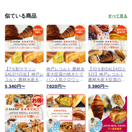
似ている商品
すべて見る
【7％割マラソン
神戸レコルト 農林水
【10％割SALE4日と
SALE11日迄】神戸レ
産大臣賞の焼きたて
5日】神戸レコルト
コルト 農林水産大臣
パン人気クロワッサ
農林水産大臣賞の焼
賞の焼きたてパン人
ンを冷凍パンでお届
きたてパン人気クロ
5,340円〜
7,620円〜
5,390円〜
気クロワッサンを冷
け 無添加パンパン詰
ワッサンを冷凍パン
凍パンでお届け 無添
め合わせ パン贈り物
でお届け 無添加パン
加パンパン詰め合わ
クロワッサン 食パン
パン詰め合わせ パン
せ パン贈り物 クロ
等 パンセット マー
贈り物 クロワッサン
ワッサン 食パン等
ガリン不使用 国産小
食パン等 パンセット
パンセット マーガリ
麦 冷凍パン プレゼ
マーガリン不使用 国
ン不使用 国産小麦
ント set9l
産小麦 プレゼント
プレゼント set9m
set5