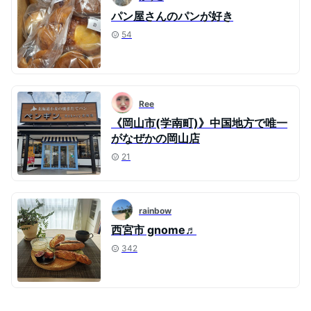
パン屋さんのパンが好き
54
Ree
《岡山市(学南町)》中国地方で唯一
がなぜかの岡山店
21
rainbow
西宮市 gnome♬
342