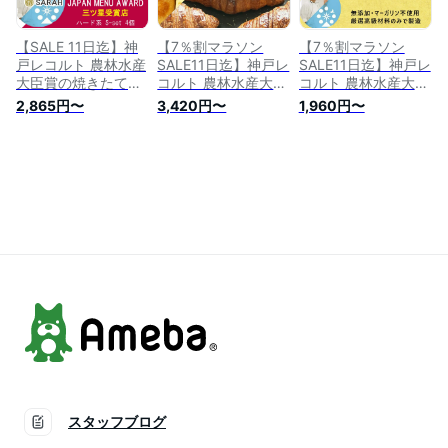
ゼント set6s
麦 プレゼント
産小麦 プレゼント
set7sml
set7sml
【SALE 11日迄】神
【7％割マラソン
【7％割マラソン
戸レコルト 農林水産
SALE11日迄】神戸レ
SALE11日迄】神戸レ
大臣賞の焼きたてパ
コルト 農林水産大臣
コルト 農林水産大臣
ン人気クロワッサン
賞の焼きたてパン人
賞の焼きたてパン人
2,865円〜
3,420円〜
1,960円〜
を冷凍パンでお届け
気クロワッサンを冷
気クロワッサンを冷
無添加パンパン詰め
凍パンでお届け 無添
凍パンでお届け 無添
合わせ パン贈り物
加パンパン詰め合わ
加パンパン詰め合わ
バゲット フランスパ
せ パン贈り物 クロ
せ パン贈り物 ロー
ン等 パンセット マ
ワッサン バターサン
ルパン テーブルパン
ーガリン不使用 国産
ド マーガリン不使用
等 パンセット マー
小麦 プレゼント
国産小麦 プレゼント
ガリン不使用 国産小
set10s
set8sml
麦 プレゼント roll15
スタッフブログ