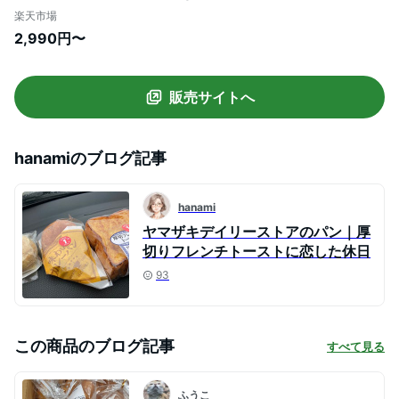
ワッサンを冷凍パンでお届け 無添加パン6
楽天市場
個 パン詰め合わせ パン贈り物 クロワッサ
2,990円〜
ン 食パン等 パンセット マーガリン不使用
国産小麦 プレゼント happyset
販売サイトへ
hanami
のブログ記事
hanami
ヤマザキデイリーストアのパン｜厚
切りフレンチトーストに恋した休日
93
この商品のブログ記事
すべて見る
ふうこ