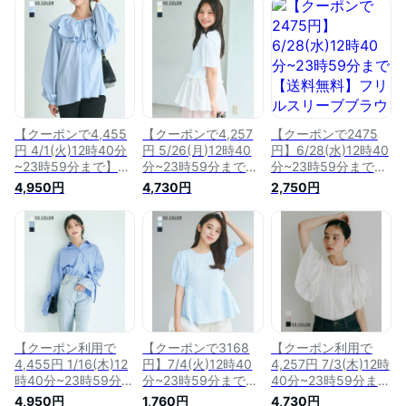
ス｜シワになりにく
になりにくい ブラウ
ツ タックシャツ ブ
い 半袖 フォーマル
ス ティアード シャ
ラウス オフィス タ
オフィス オフィスカ
ツ 体型カバー 細見
ックブラウス 長袖
ジュアル ブラウス
え 袖口ゴム 華やか
長袖トップス 肌見せ
フリルブラウス フリ
きれいめ きれいめブ
上品 キレイめ オフ
ル 2023SS【宅配
ラウス カジュアル
ィス レディース 大
便】【2023SS】(予
｜【宅配便】24SS
人 デート 春 【宅配
約8月6日~10日or8
(予約4月26日~30日
便】(予約6月6日~10
月21日~25日以内順
以内順次発送) cpn
日以内順位発送) cpn
【クーポンで4,455
【クーポンで4,257
【クーポンで2475
次発送)cpn
円 4/1(火)12時40分
円 5/26(月)12時40
円】6/28(水)12時40
~23時59分まで】フ
分~23時59分まで】
分~23時59分まで
リルカラーブラウス
ペプラムドッキング
【送料無料】フリル
4,950円
4,730円
2,750円
｜ブラウス トップス
トップス｜レディー
スリーブブラウス｜
フレア フリル フリ
ス トップス 半袖 ペ
フレアスリーブ ブラ
ルブラウス 重ね着
プラム フレア ブラ
ウス トップス シン
ベーシック 長袖 レ
ウス フォーマル タ
プル レディース オ
イヤード 冷房対策
ック オフィス【宅配
フィスブラウス オフ
ダブルカラー カラー
便】(一部予約7月6
ィス 綺麗め 夏
ブラウス ｜【宅配
日~10日以内順次発
2023SS【宅配便】
便】 (予約4月6日
送)cpn
【2023SS】(予約8
~10日or5月21日~25
月11日~15日以内順
日以内順次発送)cpn
次発送)cpn
【クーポン利用で
【クーポンで3168
【クーポン利用で
4,455円 1/16(木)12
円】7/4(火)12時40
4,257円 7/3(木)12時
時40分~23時59分ま
分~23時59分まで
40分~23時59分ま
で】リボンキャンデ
【送料無料】リップ
で】フレアレースブ
4,950円
1,760円
4,730円