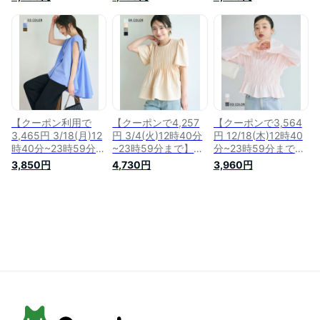
ィスリーブブラウス
ルペプラムトップス
ラウス｜トップス ブ
｜ブラウス レディー
｜リップル ペプラム
ラウス レース 羽織
ス トップス リボン
トップス ペプラム
り ベーシック フレ
キャンディースリー
ペプラムブラウス ブ
ア オフィス 日焼け
ブ シワになりにくい
ラウス オフィス オ
対策 冷房対策 20代
レイヤード きれいめ
フィスカジュアル 半
30代 40代【宅配
長袖 春 ｜【宅配
袖 2023SS【宅配
便】(予約7月26日
便】(予約1月26日
便】【2023SS】(予
~31日以内順次発
~31日以内順次発送)
約7月26日~31日or8
送)cpn
cpn
月16日~20日以内順
【クーポン利用で
【クーポンで4,257
【クーポンで3,564
次発送)cpn
3,465円 3/18(月)12
円 3/4(火)12時40分
円 12/18(木)12時40
時40分~23時59分ま
~23時59分まで】ペ
分~23時59分まで】
で】バックフレアノ
プラムタックブラウ
ギャザーティアード
3,850円
4,730円
3,960円
ースリーブブラウス
ス｜レディース トッ
フレアブラウス｜ト
｜シワになりにくい
プス 半袖 ペプラム
ップス ベーシック
トップス ブラウス
フレア ブラウス フ
長袖 ペプラム ペプ
フレア フレアブラウ
ォーマル オフィス
ラムトップス 綿 綿
ス ノースリーブ ノ
入学式 卒業式 ネイ
100% コットン フレ
ースリ フレンチスリ
ビー きれいめ 春 夏
ア ギャザー ブラウ
ーブ 体型カバー
｜【宅配便】(予約3
ス オフィス オフィ
【宅配便】(一部予約
月26日~31日以内順
スカジュアル【宅配
4月26日~30日以内
次発送)cpn
便】 (予約12月21日
順次発送) 24SS cpn
~25日以内順次発
送)cpn