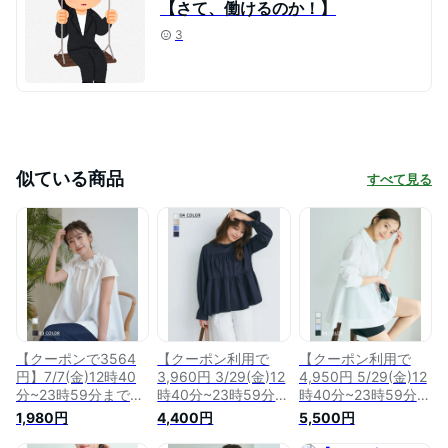
【さて、働けるのか！】
3
似ている商品
すべて見る
【クーポンで3564
【クーポン利用で
【クーポン利用で
円】7/7(金)12時40
3,960円 3/29(金)12
4,950円 5/29(金)12
分~23時59分まで
時40分~23時59分ま
時40分~23時59分ま
【送料無料】フリル
で】ティアードブラ
で】タックフレアシ
1,980円
4,400円
5,500円
ネックレースブラウ
ウス｜トップス シワ
ャツ｜トップス シャ