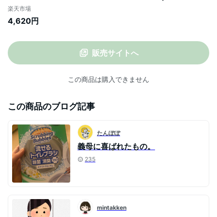
シワになりにくい トップス ブラウス フレ
楽天市場
ア フレアブラウス 長袖 春 オフィス 前開き
4,620円
コーデ きれいめ オフィス オフィスコーデ
【宅配便】24SS cpn (予約4月1日~5日
or4月21日~25日以内順次発送)
販売サイトへ
この商品は購入できません
この商品のブログ記事
たんぽぽ
義母に喜ばれたもの。
235
mintakken