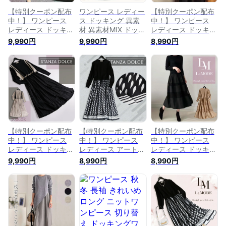
【特別クーポン配布
ワンピース レディー
【特別クーポン配布
中！】 ワンピース
ス ドッキング 異素
中！】 ワンピース
レディース ドッキン
材 異素材MIX ドッキ
レディース ドッキン
グ 異素材 異素材MIX
ングワンピース プリ
グ ニット 長袖 異素
9,990円
9,990円
8,990円
ドッキングワンピー
ーツ ニットワンピ
材 異素材MIX ドッキ
ス プリーツ ニット
長袖 ミモレ ロング
ングワンピース 無地
ワンピ 長袖 ミモレ
きれいめ 20代 30代
ミモレ 秋冬 きれい
ロング きれいめ 20
40代 50代 60代 春
め 20代 30代 40代
代 30代 40代 50代
秋 冬【新作】
50代 60代 春夏
60代 春 秋 冬【新
[NO.12-82-
[NO. 12-82-
作】[NO.12-82-
1070baw](911) プレ
1035aaw](6772) ス
1070baw](911) プレ
ゼント
ーパーセール
ゼント
【特別クーポン配布
【特別クーポン配布
【特別クーポン配布
中！】 ワンピース
中！】 ワンピース
中！】 ワンピース
レディース ドッキン
レディース アート柄
レディース ドッキン
グ プリーツ 無地 柄
ドッキング プリント
グ ニット 長袖 異素
9,990円
8,990円
8,990円
長袖 七分袖 異素材
長袖 異素材 ドッキ
材 異素材MIX ドッキ
ドッキングワンピー
ングワンピース 幾何
ングワンピース 無地
ス ミモレ ロング き
学柄 ミモレ ロング
ロングフレア 20代
れいめ 20代 30代
冬 きれいめ 20代 30
30代 40代 50代
40代 50代 60代 冬
代 40代 50代 60代
[NO.12-82-
春【新作】[NO.12-
夏 [NO.12-82-
1035aaw](6772)
82-1084caw]
1033aaw](8011)