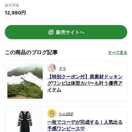
ッキングワンピース ボーダー 長袖 ミモレ
楽天市場
ロング きれいめ 20代 30代 40代 50代 60
12,980円
代 秋 冬 体形カバー [NO.12-82-1067baw]
(9063)
販売サイトへ
この商品のブログ記事
すべて見る
テラ
【特別クーポン付】異素材ドッキン
グワンピは体型カバーも叶う優秀ア
イテム
たんぽぽ
一枚でコーデが完成する！人気出る
予感ワンピース♡