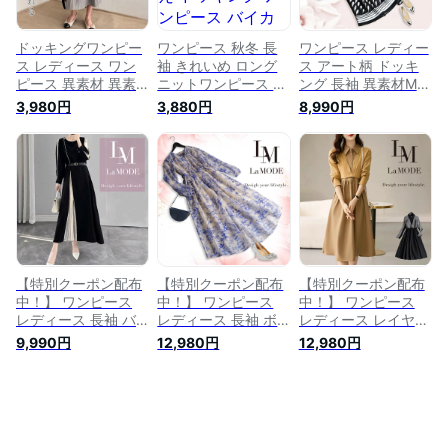
(3229)
ドッキングワンピー
ワンピース 秋冬 長
ワンピース レディー
ス レディース ワン
袖 きれいめ ロング
ス アート柄 ドッキ
ピース 異素材 異素
ニットワンピース 切
ング 長袖 異素材MIX
材MIX 秋冬 長袖 き
り替え ドッキングワ
ドッキングワンピー
3,980円
3,880円
8,990円
れいめ ニットワンピ
ンピース バイカラー
ス 幾何学柄 ロング
ース プリーツ ドッ
ドッキング 重ね着風
きれいめ 20代 30代
キング プリーツワン
異素材 異素材MIX ド
40代 50代 60代 夏
ピース ニットワンピ
ッキング おしゃれ
[NO.12-82-
ミモレ ロング ゆっ
女性らしい ミモレ
1033aaw](8011)
たり オフィス 着回
大人 オフィスカジュ
し カジュアル 20代
アル 20代 30代 40
30代 40代 50代 春
代 50代 秋 冬
秋 冬
【特別クーポン配布
【特別クーポン配布
【特別クーポン配布
中！】 ワンピース
中！】 ワンピース
中！】 ワンピース
レディース 長袖 バ
レディース 長袖 ボ
レディース レイヤー
イカラー 配色 アシ
タニカル柄 花柄 イ
ド風 ニット 長袖 異
9,990円
12,980円
12,980円
ンメトリー プリーツ
ンナー付き ミモレ
素材 異素材MIX レイ
ビジュー ベルト ミ
ロング フレア 大き
ヤード 無地 ロング
モレ ロング フレア
いサイズ きれいめ
フレア 春 20代 30代
大きいサイズ きれい
20代 30代 40代 50
40代 50代[NO.12-
め 20代 30代 40代
代 60代 春夏 【新
82-1036aaw](7012)
50代 60代 秋 冬
作】[NO.12-82-