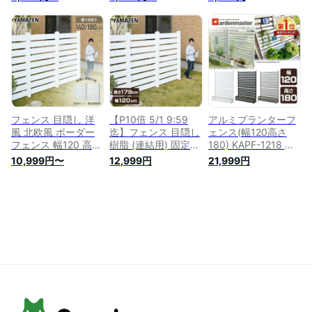
る6サイズ 目隠し 境
る6サイズ 目隠し 境
ーバーラティス アル
界 アルミボーダーフ
界 アルミボーダーフ
ミフェンス 目隠しフ
ェンス アルミフェン
ェンス アルミフェン
ェンス パーテーショ
ス 目隠しフェンス
ス 目隠しフェンス
ン 山善 YAMAZEN
ルーバー 衝立 屋外
ルーバー 衝立 屋外
ガーデンマスター
固定金具 囲い 壁 隣
山善 YAMAZEN ガー
【送料無料】
家 アルミ製 山善
デンマスター 【送料
YAMAZEN ガーデン
無料】
マスター 【送料無
料】
フェンス 目隠し 洋
【P10倍 5/1 9:59
アルミプランターフ
風 北欧風 ボーダー
迄】フェンス 目隠し
ェンス(幅120高さ
フェンス 幅120 高さ
樹脂 (連結用) 固定金
180) KAPF-1218 目
179/141 連結可能
具セット 幅120高さ
隠し フェンス プラ
10,999円〜
12,999円
21,999円
PVC 樹脂 DIY ボーダ
179 TPF1218A2 ホ
ンター ガーデンラテ
ー 固定金具セット
ワイト 目隠しフェン
ィス プランターボッ
目隠しフェンス ボー
ス ボーダーフェンス
クス 花壇フェンス
ダーフェンス ガーデ
屋外 衝立 固定金具
おしゃれ 山善
ン 屋外 衝立 固定金
おしゃれ 山善
YAMAZEN ガーデン
具 おしゃれ 山善
YAMAZEN ガーデン
マスター 【送料無
YAMAZEN ガーデン
マスター 【送料無
料】 0421P
マスター 【送料無
料】
料】