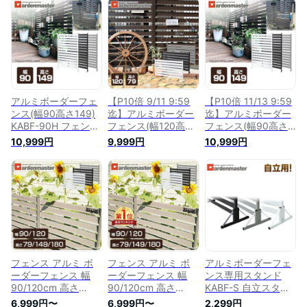
立 屋外 固定金具 お
外 固定金具 おしゃ
外 固定金具 おしゃ
しゃれ 山善
れ 山善 YAMAZEN
れ 山善 YAMAZEN
YAMAZEN ガーデン
ガーデンマスター
ガーデンマスター
マスター 【送料無
【送料無料】
【送料無料】
料】
アルミボーダーフェ
【P10倍 9/11 9:59
【P10倍 11/13 9:59
ンス(幅90高さ149)
迄】アルミボーダー
迄】アルミボーダー
KABF-90H フェンス
フェンス(幅120高さ
フェンス(幅90高さ
目隠しフェンス アル
79) KABF-120 フェ
149) KABF-90H フ
10,999円
9,999円
10,999円
ミ ルーバー 衝立 屋
ンス 目隠しフェンス
ェンス 目隠しフェン
外 固定金具 おしゃ
アルミ ルーバー 衝
ス アルミ ルーバー
れ 山善 YAMAZEN
立 屋外 固定金具 お
衝立 屋外 固定金具
ガーデンマスター
しゃれ 山善
おしゃれ 山善
【送料無料】
YAMAZEN ガーデン
YAMAZEN ガーデン
マスター 【送料無
マスター 【送料無
料】 0901P
料】
フェンス アルミ ボ
フェンス アルミ ボ
アルミボーダーフェ
ーダーフェンス 幅
ーダーフェンス 幅
ンス専用スタンド
90/120cm 高さ
90/120cm 高さ
KABF-S 自立スタン
79/149/180cm 選べ
79/149/180cm 選べ
ド 専用スタンド ル
6,999円〜
6,999円〜
2,299円