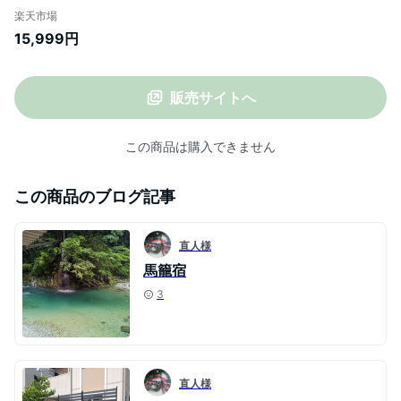
ミ ルーバー 衝立 屋外 固定金具 おしゃれ
楽天市場
山善 YAMAZEN ガーデンマスター 【送料
15,999円
無料】
販売サイトへ
この商品は購入できません
この商品のブログ記事
直人様
馬籠宿
3
直人様