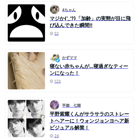
4ちゃん
マジか('_'?)「加齢」の実態が目に飛
び込んできた瞬間!!
52
かずママ
寝ない赤ちゃんが…寝過ぎなティー
ンになった！
123
平都 七瑚
平野紫耀くんがサラサラのストレー
トヘアーに！ウォンジョンヨヘア新
ビジュアル解禁！
24