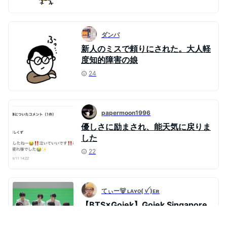
ダンパ
新人のミスで頼りにされた。大人軽
度知的障害の娘
24
papermoon1996
優しさに励まされ、能天気に戻りま
した
22
てぃー🐻 ʟᴀʏᴏ( ꪜ )ᴇʀ
【BTS×Gojek】Gojek Singapore
28