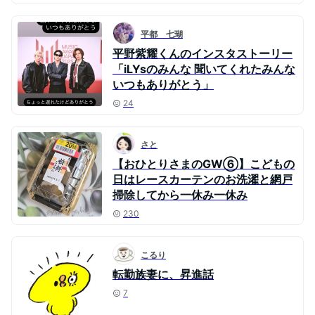
平都 七瑚
平野紫耀くんのインスタストーリー
「iLYsのみんな 聞いてくれたみんな
いつもありがとう」
24
さと
【おひとりさまのGW⑥】こどもの
日はレースカーテンのお洗濯と網戸
掃除してから一休み一休み
230
こるり
転勤族妻に、昇進話
7