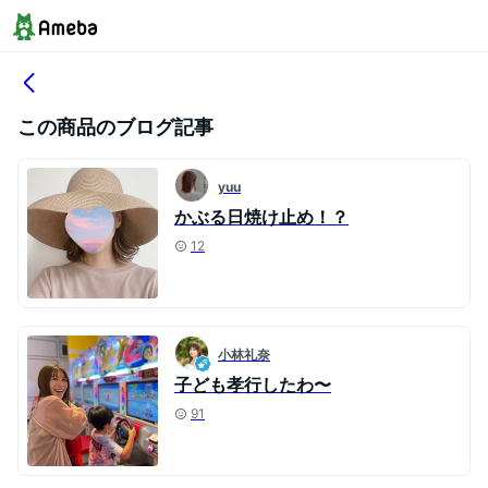
この商品のブログ記事
yuu
かぶる日焼け止め！？
12
小林礼奈
子ども孝行したわ〜
91