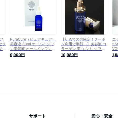
シン
乾燥肌 敏感肌
製 2本セット
添
ン
感
ア
PureCure（ピュアキュア）
【初めての方限定！クーポ
エ
 セラ
美容液 30ml オールインワ
ン利用で半額！】美容液 コ
55
品
ン美容液 オールインワン化
ラーゲン 美白 シミ シワ ハ
VC
ル
粧品 高濃度 ヒト幹細胞 美
リ シミ予防 スキンケア シ
イ
9,900円
10,980円
1,
スチ
容液 スキンケア レディース
ワ改善 ビタミンc 美容液 ビ
N
セル
しわ ハリ 敏感肌 たるみ 化
タミンC誘導 ハトムギ 発酵
幹
保湿
粧崩れ エイジング ナイアシ
液 ナイアシンアミド 弾力
ハ
 美
ンアミド
モイスト 保湿 化粧水 そば
角
 プ
か くすみ 乾燥肌 敏感肌
ケ
粧
サポート
安心・安全