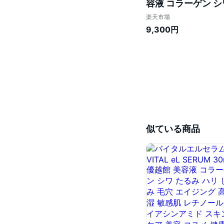
容液 コラーゲン シ
スキンケア コスメ 国
楽天市場
9,300円
似ている商品