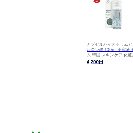
ド ヒアルロン酸 ナイア
アミド プロテオグリカ
カプセルバイオセラムヒ
ルロン酸 100ml 美容液
ム 韓国 スキンケア 化粧
乾燥肌 敏感肌 保湿 ヒア
4,290円
ロン酸 コラーゲン エラ
ン 美白 しわ シワ カプ
韓国コスメ 韓国化粧品 
美容液 コラーゲン美容液
白美容液 韓国スキンケア
レゼント