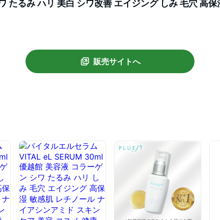
ワ たるみ ハリ 美白 シワ改善 エイジング しみ 毛穴 高保
内製造 健康 美容 eLife 送料無料
販売サイトへ