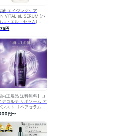
容液 エイジングケア
N VITAL eL SERUM (バ
タル・エル・セラム)
ml ハリ eLife
975円
国内正規品 送料無料】コ
メデコルテ リポソーム ア
バンスト リペアセラム
ml 50ml 75ml 100ml 導
,000円〜
美容液 高保湿 乾燥肌 敏
肌 毛穴ケア ツヤ肌 年齢
 夜用 美容液 シワ たるみ
リ スキンケア 化粧品 無