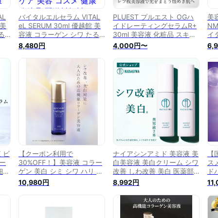
AL
バイタルエルセラム VITAL
PLUEST プルエスト OGハ
美
 美
eL SERUM 30ml 優越館 美
イドレーティングセラムR+
NM
る
容液 コラーゲン シワ たる
30ml 美容液 化粧品 スキン
イ
ジン
み ハリ しみ 毛穴 エイジン
ケア ビタミンc セラミド ナ
30
8,480円
4,000円〜
6,
ー
グ 高保湿 敏感肌 レチノー
イアシンアミド 美白美容液
キン
ル ナイアシンアミド スキン
基礎化粧品 シミ シワ シワ
化粧
ケア 美容 コスメ 健康 化粧
改善クリーム シワ改善 毛穴
イタ
品 配送料無料NYH / バイタ
毛穴ケア たるみ毛穴 無添加
ルセラムF04-U6 /
敏感肌 保湿 40代 50代 アン
VTLSLM-01P
プル エイジングケア
 ビ
【クーポン利用で
ナイアシンアミド 美容液 美
【
ー
30%OFF！】美容液 コラー
白美容液 美白クリーム シワ
ス
細胞
ゲン 美白 シミ シワ ハリ シ
改善 しわ改善 美白 医薬部
ド
 毛
ミ予防 スキンケア シワ改善
外品 スキンケア ナイアシン
30
10,980円
8,992円
11
ケア
ビタミンc 美容液 ビタミン
アミド美容液 40m ビタミン
入
ア
C誘導 ハトムギ 発酵液 ナイ
B リンクルクリーム 顔 おで
感
 ハ
アシンアミド 弾力 モイスト
こ 首元 シミ くすみ 高保湿
肌
ラミ
保湿 化粧水 そばか くすみ
クリーム ヒアルロン酸 日本
ハ