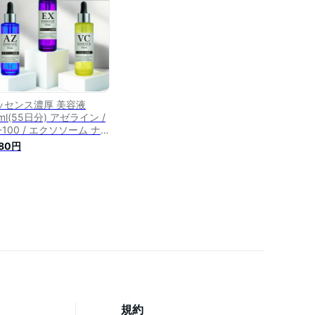
加 日本製 潤い ハリ 透明
 ギフト プレゼント
ッセンス濃厚 美容液
ml(55日分) アゼライン /
-100 / エクソソーム ナ
アシンアミド ビタミンC
980円
MN プラセンタ シカ ヒト
細胞培養液 シワ たるみ
リ シミ 目元 毛穴 黒ずみ
栓 保湿 改善 エイジング
ア スキンケア お試し 化
品
規約