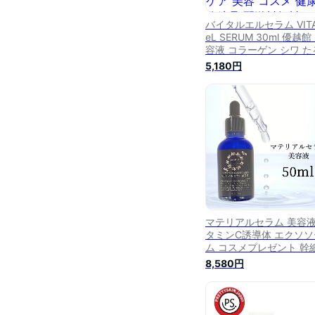
バイタルエルセラム VIT
eL SERUM 30ml 優越館
容液 コラーゲン シワ た
み ハリ しみ 毛穴 エイ
5,180円
グ 高保湿 敏感肌 レチノ
ル ナイアシンアミド ス
ケア 美容 コスメ 健康 
品 配送料無料NYH / バ
ルセラムF04-U6 /
VTLSLM-01P
マテリアルセラム 美容液
タミンC誘導体 エクソソ
ム コスメプレゼント 幹
美容液 ビタミンc美容液
8,580円
穴ケア 毛穴 エイジング
肌 原液 化粧品 スキンケ
化粧品 しみ シワ たるみ
リ 保湿美容液 ヒト型セ