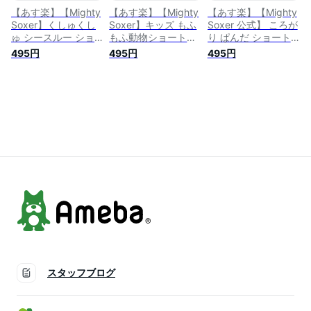
【あす楽】【Mighty
【あす楽】【Mighty
【あす楽】【Mighty
Soxer】くしゅくし
Soxer】キッズ もふ
Soxer 公式】 ころが
ゅ シースルー ショ
もふ動物ショートソ
り ぱんだ ショート
ートソックス / 靴下
ックス 19.0～
ソックス / 靴下屋 靴
495円
495円
495円
屋 靴下 タビオ マイ
21.0cm / 靴下屋 靴
下 タビオ マイティ
ティソクサー くつ下
下 タビオ マイティ
ソクサー くつ下 シ
シースルー シアー
ソクサー くつ下 シ
ョート ソックス く
クリアー 透け ショ
ョート キッズ 日本
るぶし上 パンダ 動
ート ソックス 履き
製
物 アニマル 可愛い
口ゆったり レディー
レディース 日本製
ス 日本製
スタッフブログ