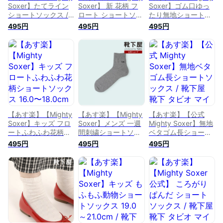
Soxer】たてライン
Soxer】 新 花柄 フ
Soxer】ゴム口ゆっ
ショートソックス /
ロート ショートソッ
たり無地ショートソ
靴下屋 靴下 タビオ
クス / 靴下屋 靴下 タ
ックス / 靴下屋 靴下
495円
495円
495円
マイティソクサー く
ビオ マイティソクサ
タビオ マイティソク
つ下 ショート レデ
ー くつ下 ショート
サー くつ下 ショー
ィース 日本製
ソックス くるぶし上
ト レディース 日本
花 フリル レディー
製
ス 日本製
【あす楽】【Mighty
【あす楽】【Mighty
【あす楽】【公式
Soxer】キッズ フロ
Soxer】メンズ 一週
Mighty Soxer】無地
ートふわふわ花柄シ
間刺繍ショートソッ
ベタゴム長ショート
ョートソックス
クス / 靴下屋 靴下 タ
ソックス / 靴下屋 靴
495円
495円
495円
16.0〜18.0cm / 靴下
ビオ マイティソクサ
下 タビオ マイティ
屋 靴下 タビオ マイ
ー くつ下 ショート
ソクサー くつ下 シ
ティソクサー くつ下
メンズ 日本製
ョート レディース
ショート キッズ 日
日本製
本製