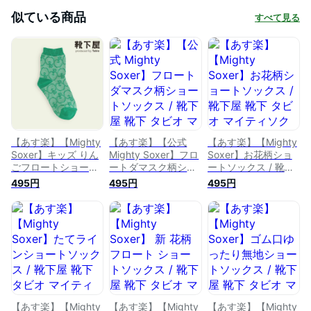
似ている商品
すべて見る
【あす楽】【Mighty
【あす楽】【公式
【あす楽】【Mighty
Soxer】キッズ りん
Mighty Soxer】フロ
Soxer】お花柄ショ
ごフロートショート
ートダマスク柄ショ
ートソックス / 靴下
ソックス 13.0〜
ートソックス / 靴下
屋 靴下 タビオ マイ
495円
495円
495円
15.0cm / 靴下屋 靴
屋 靴下 タビオ マイ
ティソクサー くつ下
下 タビオ マイティ
ティソクサー くつ下
ショート レディース
ソクサー くつ下 シ
ショート レディース
日本製
ョート キッズ 日本
日本製
製
【あす楽】【Mighty
【あす楽】【Mighty
【あす楽】【Mighty