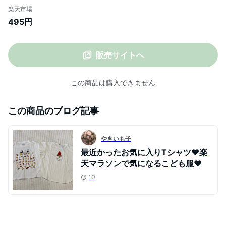
オ マイティソクサー くつ下 ショート レデ
楽天市場
ィース 日本製
495円
販売サイトへ
この商品は購入できません
この商品のブログ記事
やきいも子
最近かったお気に入りTシャツ❤︎楽
天マラソンで気になるこども服❤︎
10