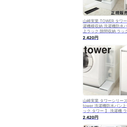
山崎実業 TOWER タワー
濯機横収納 洗濯機防水
上ラック 隙間収納 ラッ
ランドリーラック 洗濯
2,420円
ック スリム おしゃれ シ
プル あす楽
山崎実業 タワーシリーズ
tower 洗濯機防水パン上
ック タワー 】 洗濯機 
ドリー 収納 洗濯機収納 
2,420円
濯機便利グッズ 洗濯機横
納 洗濯機ホース上 ホワ