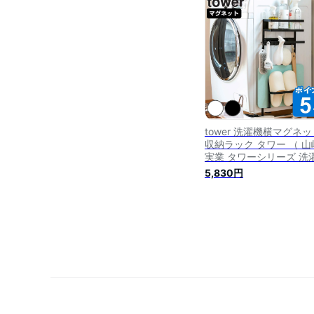
4966
tower 洗濯機横マグネッ
収納ラック タワー （ 山
実業 タワーシリーズ 洗
ラック 収納 マグネット 
5,830円
リム ランドリー 洗濯機
ランドリー収納 洗面所 
間 すき間収納 隙間 隙間
納 10cm 小物収納 収納
ク ）