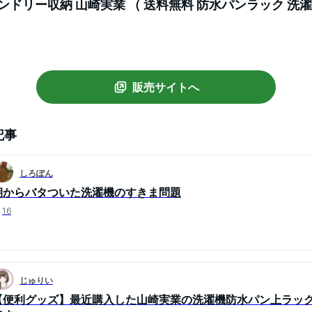
ランドリー収納 山崎実業 （ 送料無料 防水パンラック 洗
機横 ボトル収納 洗剤ボトル 収納ラック 両面使える ）
販売サイトへ
記事
しろぽん
朝からバタついた洗濯機のすきま問題
16
じゅりい
【便利グッズ】最近購入した山崎実業の洗濯機防水パン上ラッ