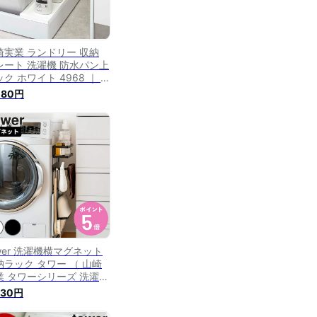
崎実業 ランドリー 収納
レート 洗濯機 防水パン上
ク ホワイト 4968 ｜ 防
パン上収納 防水パンラッ
080円
 防水パントレー 洗剤 ボ
ル置き 収納棚置き 排水口
し 埃よけ 『Plate』
ower 洗濯機横マグネット
納ラック タワー （ 山崎
業 タワーシリーズ 洗濯機
ック 収納 マグネット ス
830円
ム ランドリー 洗濯機横
ンドリー収納 洗面所 すき