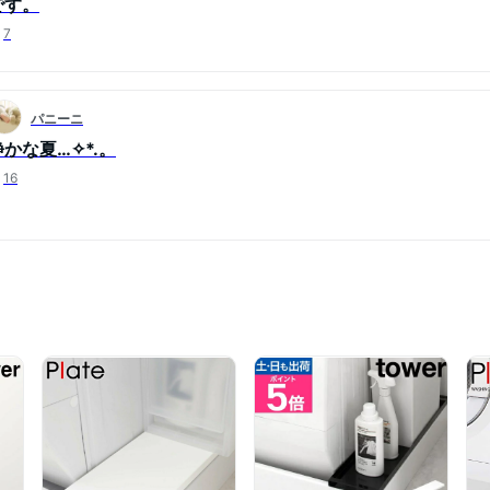
です。
7
パニーニ
静かな夏…✧*.。
16