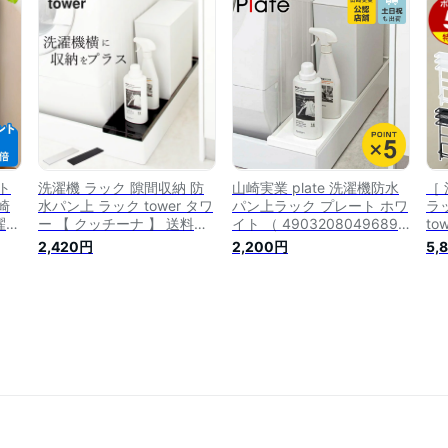
ック マグネット 収納棚 収
脱衣所 洗面所 ランドリーラ
間
納ラック 棚 ランドリー収納
ック おしゃれ yamazaki ブ
納 
洗濯機 収納 ハンガー 洗剤
ラック ホワイト 4966
ク
給水ホース ）
4967 公式
料
ト
洗濯機 ラック 隙間収納 防
山崎実業 plate 洗濯機防水
［
崎
水パン上 ラック tower タワ
パン上ラック プレート ホワ
ラ
濯機
ー 【 クッチーナ 】 送料無
イト （ 4903208049689
to
ス
料 洗濯機横 隙間 収納 すき
防水パン 洗濯パン 隙間収納
ッ
2,420円
2,200円
5,
横
間収納 棚 洗面所 ランドリ
洗面所収納 洗面所 ランドリ
納
すき
ー 脱衣所 排水口 防水パン
ー収納 すき間収納 すきま収
収
収
洗剤 収納ラック 目隠し お
納 ラック ボトル ）
濯
ラッ
しゃれ 省スペース シンプル
ー
モノトーン 山崎実業
機ラ
3
料