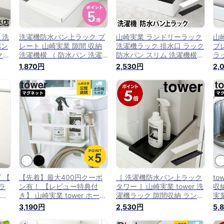
 洗
洗濯機防水パン上ラック プ
山崎実業 ランドリーラック
山
パン
レート 山崎実業 隙間 収納
洗濯機ラック 排水口 ラック
プ
ク
洗濯機横 （ 防水パン 洗濯
防水パン スリム 洗濯機横
ラッ
機ラ
パン 隙間収納 洗面所収納
洗濯機排水口上ラック ラン
水
1,870円
2,530円
2,
ン
洗面所 ランドリー収納 すき
ドリー収納 洗濯機収納 サニ
ク
間収納 すきま収納 ラック
タリー収納 隙間収納 洗濯機
ト
ボトル ） 【3980円以上送
横収納 yamazaki タワーシ
目隠
料無料】
リーズ [tower タワー 洗濯
機防水パン上ラック 4966
4967]
 【
【先着】最大400円クーポ
［ 洗濯機防水パン上ラック
t
ラ
ン有！ 【レビュー特典付
タワー ］山崎実業 tower 洗
収
ラン
き】 山崎実業 tower ホース
濯機ラック 隙間収納 ランド
実
洗
ホルダー付き洗濯機横マグ
リー収納 洗濯機収納 サニタ
ラ
3,190円
2,530円
5,
 収
ネットラック タワー （ タ
リー収納 ランドリー収納 洗
リ
イト
ワーシリーズ ランドリーラ
濯物 洗濯機横 すき間収納
ラ