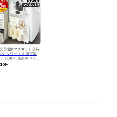
 すき間収納 隙間 隙間収
10cm 小物収納 収納ラッ
 ） 【3980円以上送料無
】
 洗濯機横マグネット収納
ック タワー ］山崎実業
wer 脱衣所 洗濯機 マグネ
ト 収納 おしゃれ 隙間収
830円
 すきま収納 収納 洗面所
納 バスマットスタンド 洗
用品 洗剤ラック ランドリ
 ラック 収納ラック 洗濯
ック 磁石 3307
308【ポイント5倍 送料無
】