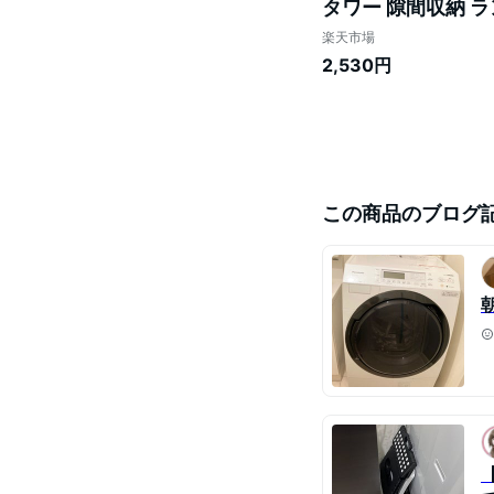
タワー 隙間収納 
ク すきま収納 洗濯
楽天市場
2,530円
この商品のブログ