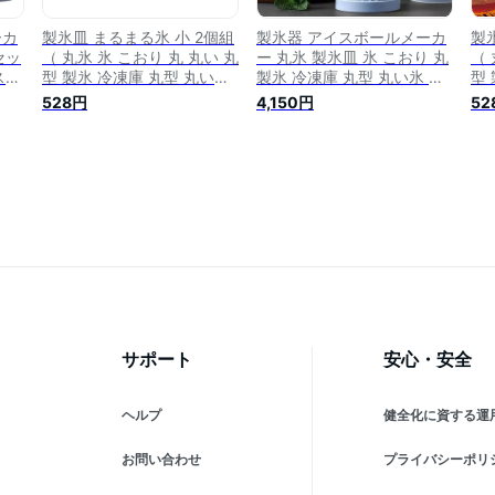
ーカ
製氷皿 まるまる氷 小 2個組
製氷器 アイスボールメーカ
製
セッ
（ 丸氷 氷 こおり 丸 丸い 丸
ー 丸氷 製氷皿 氷 こおり 丸
（ 
スタ
型 製氷 冷凍庫 丸型 丸い氷
製氷 冷凍庫 丸型 丸い氷 ク
型
リ
製氷器 製氷カップ 製氷グッ
リア 透明 飲み物作り 耐久
製
528円
4,150円
52
 家
ズ アイスボール おしゃれ
性 家庭用 宅飲み お酒 角氷
ズ
明
）【39ショップ】
）
焼酎
グッ
球状
サポート
安心・安全
ヘルプ
健全化に資する運
お問い合わせ
プライバシーポリ