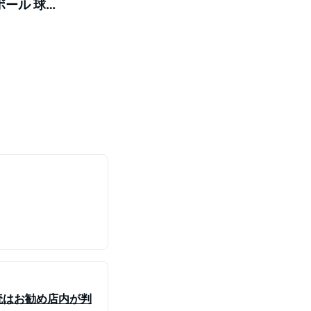
ボール 球状
読はお勧め店内が判