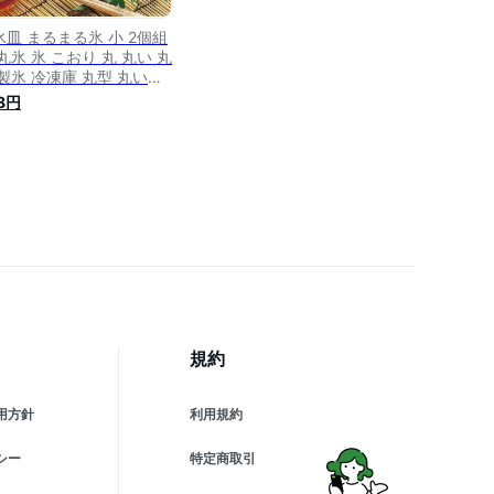
氷皿 まるまる氷 小 2個組
丸氷 氷 こおり 丸 丸い 丸
 製氷 冷凍庫 丸型 丸い氷
氷器 製氷カップ 製氷グッ
8円
 アイスボール おしゃれ
規約
用方針
利用規約
シー
特定商取引