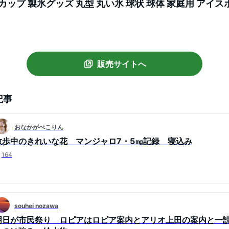
カップ 製氷グッズ 丸型 丸い氷 球状 球体 家庭用 アイス
 ライクイット キッチン ）【39ショップ】
販売サイトへ
記事
おなかがぺこりん
散歩中のきれいな花 マンジャロ7・5㎎記録 寝込み
164
souhei nozawa
明日が市民祭り ロピアはロピア案内とアリオ上田の案内と一