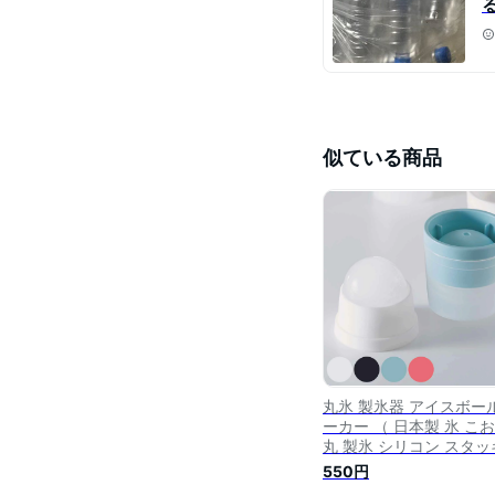
似ている商品
丸氷 製氷器 アイスボー
ーカー （ 日本製 氷 こ
丸 製氷 シリコン スタッ
ング 冷凍庫 製氷皿 製氷
550円
ップ 製氷グッズ 丸型 丸