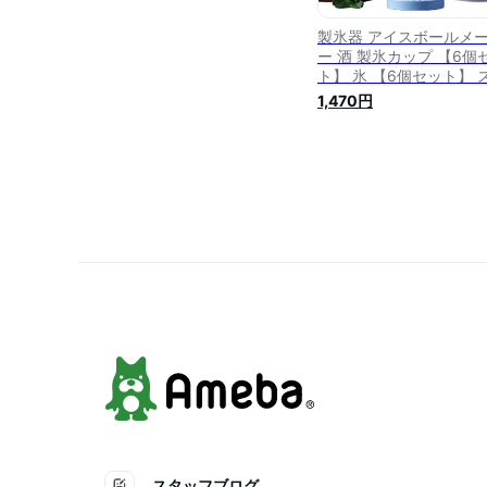
製氷器 アイスボールメ
ー 酒 製氷カップ 【6個
ト】 氷 【6個セット】 
ッキング 宅飲み 丸氷 シ
1,470円
コン製 製氷皿 丸 冷凍庫
飲み こおり カクテル 透
ブランデー ウイスキー 
晩酌 アイスボール 製氷
ズ 大きい 丸型 丸い氷 
球体 家庭用
スタッフブログ