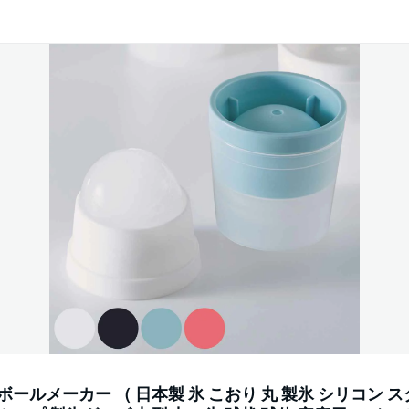
ボールメーカー （ 日本製 氷 こおり 丸 製氷 シリコン 