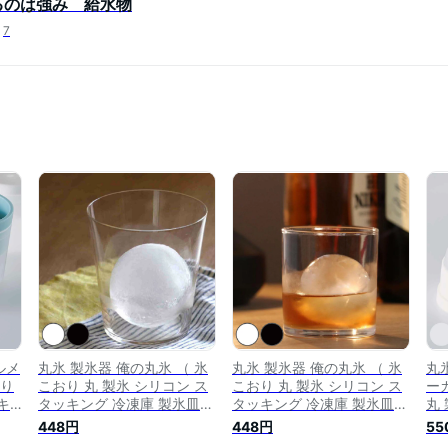
るのは強み 給水物
7
ルメ
丸氷 製氷器 俺の丸氷 （ 氷
丸氷 製氷器 俺の丸氷 （ 氷
丸
おり
こおり 丸 製氷 シリコン ス
こおり 丸 製氷 シリコン ス
ー
キ
タッキング 冷凍庫 製氷皿
タッキング 冷凍庫 製氷皿
丸
カ
アイスボールメーカー 製氷
アイスボールメーカー 製氷
ン
448円
448円
55
い
カップ 製氷グッズ 日本製
カップ 製氷グッズ 日本製
ッ