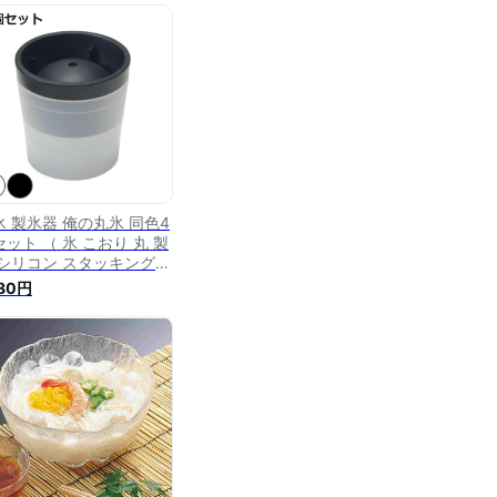
 球状 球体 家庭用 アイス
ール 球状製氷器 家庭用丸
 ライクイット キッチン
【3980円以上送料無料】
氷 製氷器 俺の丸氷 同色4
ット （ 氷 こおり 丸 製
 シリコン スタッキング
凍庫 製氷皿 アイスボール
780円
ーカー 製氷カップ 製氷グ
ズ 日本製 丸型 丸い氷 球
 球体 家庭用 アイスボー
 家庭用丸型 ライクイット
【3980円以上送料無料】