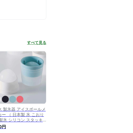
すべて見る
氷 製氷器 アイスボールメ
カー （ 日本製 氷 こおり
 製氷 シリコン スタッキ
グ 冷凍庫 製氷皿 製氷カ
0円
プ 製氷グッズ 丸型 丸い