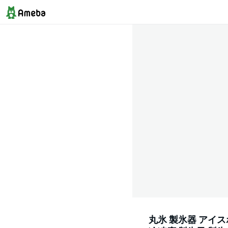
丸氷 製氷器 アイス