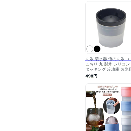
氷 球状 球体 家庭用 ア
ボール 球状製氷器 家庭
型 ライクイット キッチ
）
丸氷 製氷器 俺の丸氷 （
こおり 丸 製氷 シリコン
タッキング 冷凍庫 製氷
アイスボールメーカー 
498円
カップ 製氷グッズ 日本
丸型 丸い氷 球状 球体 
用 アイスボール 球状製
家庭用丸型 ライクイット
【3980円以上送料無料