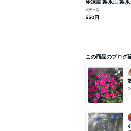
冷凍庫 製氷皿 製氷
製氷器 家庭用丸型
楽天市場
550円
この商品のブログ