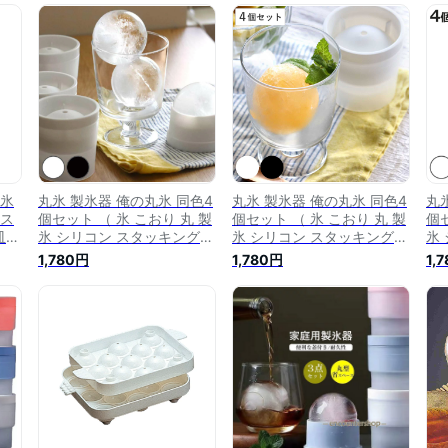
イス
丸型 丸い氷 球状 球体 家庭
丸型 丸い氷 球状 球体 家庭
氷
用丸
用 アイスボール 球状製氷器
用 アイスボール 球状製氷器
ボ
ン
家庭用丸型 ライクイット ）
家庭用丸型 ライクイット ）
型
【39ショップ】
）
 氷
丸氷 製氷器 俺の丸氷 同色4
丸氷 製氷器 俺の丸氷 同色4
丸
 ス
個セット （ 氷 こおり 丸 製
個セット （ 氷 こおり 丸 製
個セ
皿
氷 シリコン スタッキング
氷 シリコン スタッキング
氷
製氷
冷凍庫 製氷皿 アイスボール
冷凍庫 製氷皿 アイスボール
冷
1,780円
1,780円
1,
製
メーカー 製氷カップ 製氷グ
メーカー 製氷カップ 製氷グ
メ
家庭
ッズ 日本製 丸型 丸い氷 球
ッズ 日本製 丸型 丸い氷 球
ッ
氷器
状 球体 家庭用 アイスボー
状 球体 家庭用 アイスボー
状
 ）
ル 家庭用丸型 ライクイット
ル 家庭用丸型 ライクイット
ル
】
）【39ショップ】
）
）